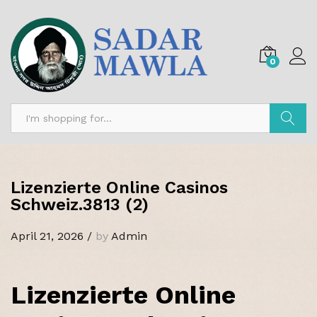
0
Search
Lizenzierte Online Casinos
Schweiz.3813 (2)
April 21, 2026
/
by
Admin
Lizenzierte Online