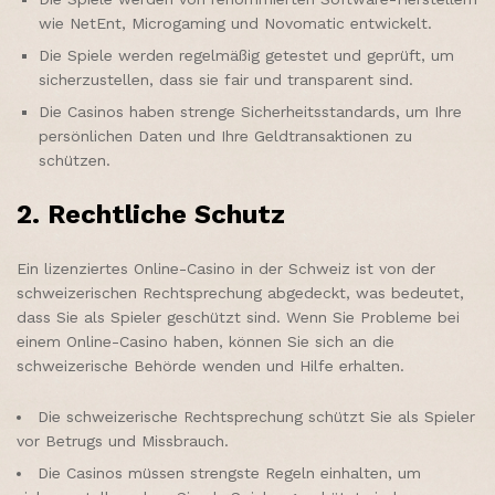
wie NetEnt, Microgaming und Novomatic entwickelt.
Die Spiele werden regelmäßig getestet und geprüft, um
sicherzustellen, dass sie fair und transparent sind.
Die Casinos haben strenge Sicherheitsstandards, um Ihre
persönlichen Daten und Ihre Geldtransaktionen zu
schützen.
2. Rechtliche Schutz
Ein lizenziertes Online-Casino in der Schweiz ist von der
schweizerischen Rechtsprechung abgedeckt, was bedeutet,
dass Sie als Spieler geschützt sind. Wenn Sie Probleme bei
einem Online-Casino haben, können Sie sich an die
schweizerische Behörde wenden und Hilfe erhalten.
Die schweizerische Rechtsprechung schützt Sie als Spieler
vor Betrugs und Missbrauch.
Die Casinos müssen strengste Regeln einhalten, um