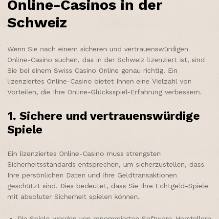
Online-Casinos in der
Schweiz
Wenn Sie nach einem sicheren und vertrauenswürdigen
Online-Casino suchen, das in der Schweiz lizenziert ist, sind
Sie bei einem Swiss Casino Online genau richtig. Ein
lizenziertes Online-Casino bietet Ihnen eine Vielzahl von
Vorteilen, die Ihre Online-Glücksspiel-Erfahrung verbessern.
1. Sichere und vertrauenswürdige
Spiele
Ein lizenziertes Online-Casino muss strengsten
Sicherheitsstandards entsprechen, um sicherzustellen, dass
Ihre persönlichen Daten und Ihre Geldtransaktionen
geschützt sind. Dies bedeutet, dass Sie Ihre Echtgeld-Spiele
mit absoluter Sicherheit spielen können.
Die Spiele werden von renommierten Software-Herstellern