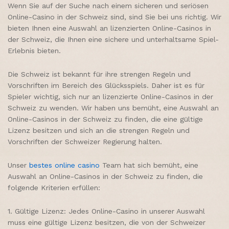
Wenn Sie auf der Suche nach einem sicheren und seriösen
Online-Casino in der Schweiz sind, sind Sie bei uns richtig. Wir
bieten Ihnen eine Auswahl an lizenzierten Online-Casinos in
der Schweiz, die Ihnen eine sichere und unterhaltsame Spiel-
Erlebnis bieten.
Die Schweiz ist bekannt für ihre strengen Regeln und
Vorschriften im Bereich des Glücksspiels. Daher ist es für
Spieler wichtig, sich nur an lizenzierte Online-Casinos in der
Schweiz zu wenden. Wir haben uns bemüht, eine Auswahl an
Online-Casinos in der Schweiz zu finden, die eine gültige
Lizenz besitzen und sich an die strengen Regeln und
Vorschriften der Schweizer Regierung halten.
Unser
bestes online casino
Team hat sich bemüht, eine
Auswahl an Online-Casinos in der Schweiz zu finden, die
folgende Kriterien erfüllen:
1. Gültige Lizenz: Jedes Online-Casino in unserer Auswahl
muss eine gültige Lizenz besitzen, die von der Schweizer