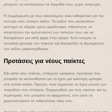
μπορούν να απολαύσουν τα παιχνίδια τους χωρίς ανησυχίες.
Η συμμόρφωση με τους κανονισμούς είναι καθοριστική για την
επιτυχία ενός τοπικού καζίνο. Τα καζίνο που ακολουθούν
αυστηρά τις οδηγίες έχουν μεγαλύτερες πιθανότητες να
αποκτήσουν την εμπιστοσύνη των πελατών τους και να
διατηρήσουν μια καλή φήμη στην αγορά. Αυτό ενισχύει τη
συνολική εμπειρία των παικτών και διασφαλίζει τη βιωσιμότητα
των καζίνο μακροπρόθεσμα.
Προτάσεις για νέους παίκτες
Εάν είστε νέος παίκτης, υπάρχουν ορισμένες προτάσεις που
μπορείτε να ακολουθήσετε για να έχετε μια καλύτερη εμπειρία
στα τοπικά καζίνο. Πρώτον, είναι σημαντικό να έχετε γνώση των
παιχνιδιών που επιλέγετε. Ενημερωθείτε για τους κανόνες και τις
στρατηγικές που μπορείτε να εφαρμόσετε, έτσι ώστε να
μεγιστοποιήσετε τις πιθανότητες νίκης σας.