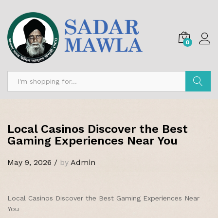
0
Search
Local Casinos Discover the Best
Gaming Experiences Near You
May 9, 2026
/
by
Admin
Local Casinos Discover the Best Gaming Experiences Near
You