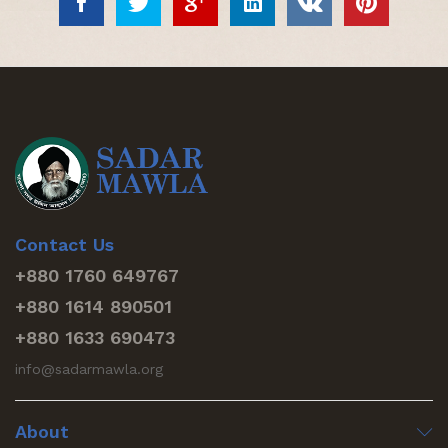
Contact Us
+880 1760 649767
+880 1614 890501
+880 1633 690473
info@sadarmawla.org
About