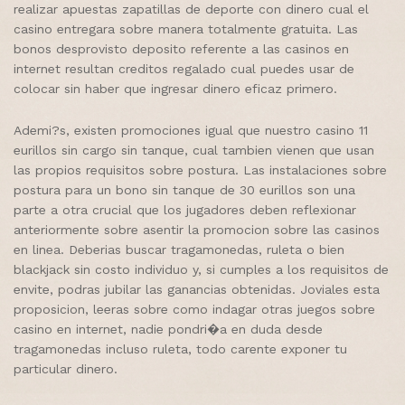
realizar apuestas zapatillas de deporte con dinero cual el
casino entregara sobre manera totalmente gratuita. Las
bonos desprovisto deposito referente a las casinos en
internet resultan creditos regalado cual puedes usar de
colocar sin haber que ingresar dinero eficaz primero.
Ademi?s, existen promociones igual que nuestro casino 11
eurillos sin cargo sin tanque, cual tambien vienen que usan
las propios requisitos sobre postura. Las instalaciones sobre
postura para un bono sin tanque de 30 eurillos son una
parte a otra crucial que los jugadores deben reflexionar
anteriormente sobre asentir la promocion sobre las casinos
en linea. Deberias buscar tragamonedas, ruleta o bien
blackjack sin costo individuo y, si cumples a los requisitos de
envite, podras jubilar las ganancias obtenidas. Joviales esta
proposicion, leeras sobre como indagar otras juegos sobre
casino en internet, nadie pondri�a en duda desde
tragamonedas incluso ruleta, todo carente exponer tu
particular dinero.