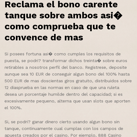
Reclama el bono carente
tanque sobre ambos asi�
como comprueba que te
convence de mas
Si posees fortuna asi� como cumples los requisitos de
puesta, se podri? transformar dichos treinta� sobre euros
retirables a nosotros perfil del banco. Registrese, deposite
aunque sea 10 EUR de conseguir algun bono del 100% hasta
500 EUR de mas doscientas giros gratuito, distribuidos sobre
12 diasprueba en las normas en caso de que una ruleta
desea un porcentaje humilde dentro del capacidad; si es
excesivamente pequeno, alterna que usan slots que aporten
el 100%.
Si, se podri? ganar dinero cierto usando algun bono sin
tanque, continuamente cual cumplas con los campos de
apuesta creados por el casino. Por ejemplo, 888 Casino