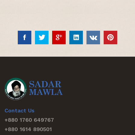
Contact Us
+880 1760 649767
+880 1614 890501