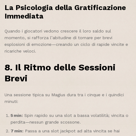
La Psicologia della Gratificazione
Immediata
Quando i giocatori vedono crescere il loro saldo sul
momento, si rafforza l’abitudine di tornare per brevi
esplosioni di emozione—creando un ciclo di rapide vincite e
ricariche veloci.
8. Il Ritmo delle Sessioni
Brevi
Una sessione tipica su Magius dura tra i cinque e i quindici
minuti:
5 min:
Spin rapido su una slot a bassa volatilità; vincita o
perdita—nessun grande scossone.
7 min:
Passa a una slot jackpot ad alta vincita se hai