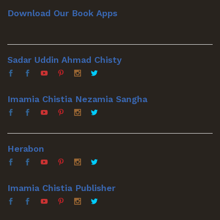
Download Our Book Apps
Sadar Uddin Ahmad Chisty
Imamia Chistia Nezamia Sangha
Herabon
Imamia Chistia Publisher