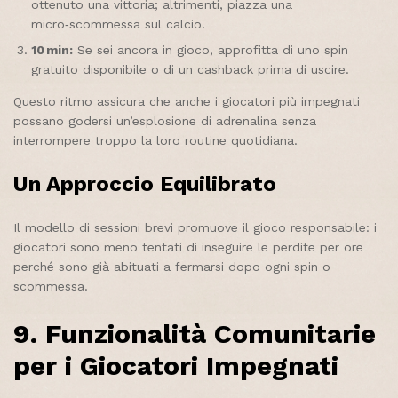
ottenuto una vittoria; altrimenti, piazza una
micro‑scommessa sul calcio.
10 min:
Se sei ancora in gioco, approfitta di uno spin
gratuito disponibile o di un cashback prima di uscire.
Questo ritmo assicura che anche i giocatori più impegnati
possano godersi un’esplosione di adrenalina senza
interrompere troppo la loro routine quotidiana.
Un Approccio Equilibrato
Il modello di sessioni brevi promuove il gioco responsabile: i
giocatori sono meno tentati di inseguire le perdite per ore
perché sono già abituati a fermarsi dopo ogni spin o
scommessa.
9. Funzionalità Comunitarie
per i Giocatori Impegnati