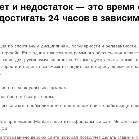
ет и недостаток — это время
достигать 24 часов в зависим
ия по спортивным дисциплинам, популярности и релевантности. 
нтерфейс. Еще одним плюсом программного обеспечения является
ование для русскоязычных игроков. Рекомендуем делать ставки т
 скорости интернета вы сможете следить за интересующими матча
.
ия о всех актуальных зеркалах.
но, бинго и быстрые игры.
испытывать необходимости в постоянном поиске работающего зер
ить приложение Мелбет, посетите официальный сайт Melbet с моб
iOS.
птированную версию сайта, которая позволяет делать ставки и у