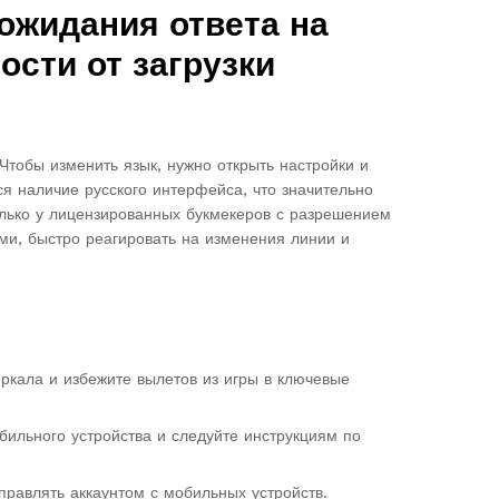
 ожидания ответа на
ости от загрузки
Чтобы изменить язык, нужно открыть настройки и
 наличие русского интерфейса, что значительно
олько у лицензированных букмекеров с разрешением
ми, быстро реагировать на изменения линии и
кала и избежите вылетов из игры в ключевые
ильного устройства и следуйте инструкциям по
правлять аккаунтом с мобильных устройств.