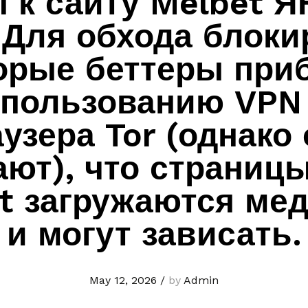
п к сайту Melbet 
 Для обхода блоки
орые беттеры при
спользованию VPN
узера Tor (однако
ают), что страницы
t загружаются ме
и могут зависать.
May 12, 2026
/
by
Admin