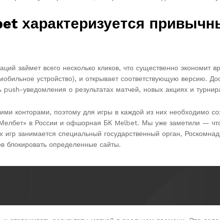
et характеризуется привычн
аций займет всего несколько кликов, что существенно экономит 
мобильное устройство), и открывает соответствующую версию. Дос
ь push-уведомления о результатах матчей, новых акциях и турнир
ми конторами, поэтому для игры в каждой из них необходимо со
«Мелбет» в России и офшорная БК Melbet. Мы уже заметили — что
ых игр занимается специальный государственный орган, Роскомнад
ов блокировать определенные сайты.