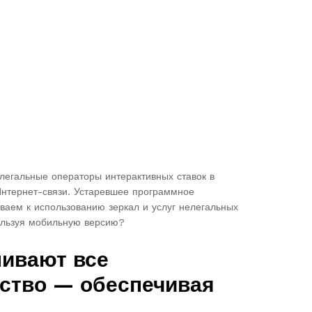
легальные операторы интерактивных ставок в
Интернет-связи. Устаревшее программное
аем к использованию зеркал и услуг нелегальных
пользуя мобильную версию?
ливают все
ство — обеспечивая