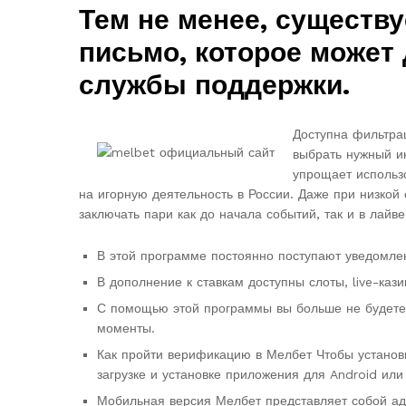
Тем не менее, существу
письмо, которое может 
службы поддержки.
Доступна фильтрац
выбрать нужный и
упрощает использ
на игорную деятельность в России. Даже при низкой
заключать пари как до начала событий, так и в лайве
В этой программе постоянно поступают уведомлен
В дополнение к ставкам доступны слоты, live-кази
С помощью этой программы вы больше не будете 
моменты.
Как пройти верификацию в Мелбет Чтобы установ
загрузке и установке приложения для Android или 
Мобильная версия Мелбет представляет собой ада