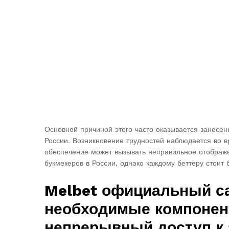
Основной причиной этого часто оказывается занесен
России. Возникновение трудностей наблюдается во в
обеспечение может вызывать неправильное отображе
букмекеров в России, однако каждому беттеру стоит 
Melbet официальный са
необходимые компонент
непрерывный доступ к 