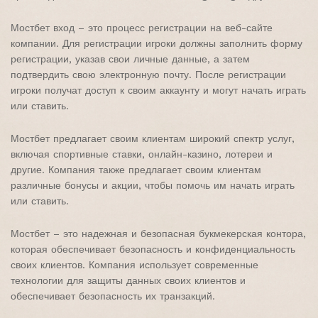
Мостбет вход – это процесс регистрации на веб-сайте
компании. Для регистрации игроки должны заполнить форму
регистрации, указав свои личные данные, а затем
подтвердить свою электронную почту. После регистрации
игроки получат доступ к своим аккаунту и могут начать играть
или ставить.
Мостбет предлагает своим клиентам широкий спектр услуг,
включая спортивные ставки, онлайн-казино, лотереи и
другие. Компания также предлагает своим клиентам
различные бонусы и акции, чтобы помочь им начать играть
или ставить.
Мостбет – это надежная и безопасная букмекерская контора,
которая обеспечивает безопасность и конфиденциальность
своих клиентов. Компания использует современные
технологии для защиты данных своих клиентов и
обеспечивает безопасность их транзакций.