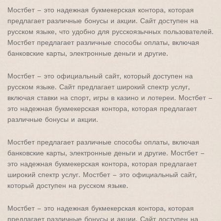
Мостбет – это надежная букмекерская контора, которая
предлагает различные бонусы и акции. Сайт доступен на
русском языке, что удобно для русскоязычных пользователей.
Мостбет предлагает различные способы оплаты, включая
банковские карты, электронные деньги и другие.
Мостбет – это официальный сайт, который доступен на
русском языке. Сайт предлагает широкий спектр услуг,
включая ставки на спорт, игры в казино и лотереи. Мостбет –
это надежная букмекерская контора, которая предлагает
различные бонусы и акции.
Мостбет предлагает различные способы оплаты, включая
банковские карты, электронные деньги и другие. Мостбет –
это надежная букмекерская контора, которая предлагает
широкий спектр услуг. Мостбет – это официальный сайт,
который доступен на русском языке.
Мостбет – это надежная букмекерская контора, которая
предлагает различные бонусы и акции. Сайт доступен на