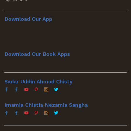
Download Our App
Download Our Book Apps
Sadar Uddin Ahmad Chisty
Imamia Chistia Nezamia Sangha