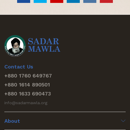
Contact Us
+880 1760 649767
+880 1614 890501
+880 1633 690473
info@sadarmawla.org
About