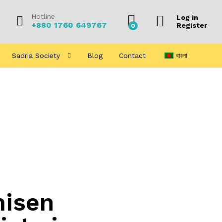
Hotline
Log in
+880 1760 649767
Register
0
Sadria Society
Blog
Contact
বাংলা
misen