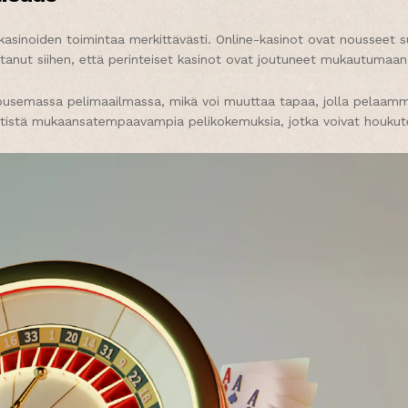
asinoiden toimintaa merkittävästi. Online-kasinot ovat nousseet suo
tanut siihen, että perinteiset kasinot ovat joutuneet mukautumaan 
ös nousemassa pelimaailmassa, mikä voi muuttaa tapaa, jolla pelaa
ntistä mukaansatempaavampia pelikokemuksia, jotka voivat houkut