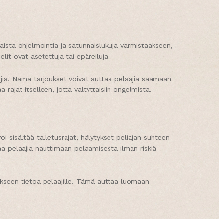
kaista ohjelmointia ja satunnaislukuja varmistaakseen,
elit ovat asetettuja tai epäreiluja.
aajia. Nämä tarjoukset voivat auttaa pelaajia saamaan
ajat itselleen, jotta vältyttäisiin ongelmista.
 sisältää talletusrajat, hälytykset peliajan suhteen
aa pelaajia nauttimaan pelaamisesta ilman riskiä
takseen tietoa pelaajille. Tämä auttaa luomaan