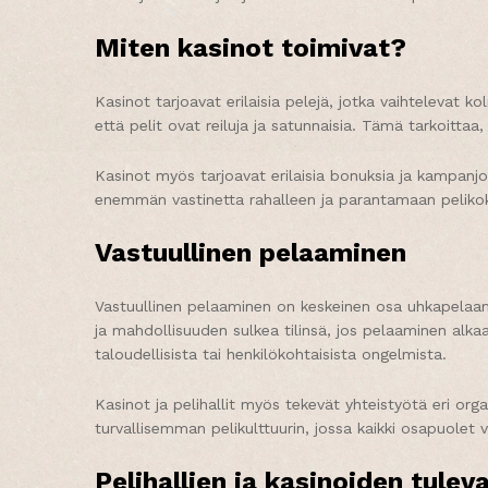
Miten kasinot toimivat?
Kasinot tarjoavat erilaisia pelejä, jotka vaihtelevat 
että pelit ovat reiluja ja satunnaisia. Tämä tarkoittaa,
Kasinot myös tarjoavat erilaisia bonuksia ja kampanjo
enemmän vastinetta rahalleen ja parantamaan pelikokemu
Vastuullinen pelaaminen
Vastuullinen pelaaminen on keskeinen osa uhkapelaamis
ja mahdollisuuden sulkea tilinsä, jos pelaaminen alkaa
taloudellisista tai henkilökohtaisista ongelmista.
Kasinot ja pelihallit myös tekevät yhteistyötä eri or
turvallisemman pelikulttuurin, jossa kaikki osapuolet v
Pelihallien ja kasinoiden tulev