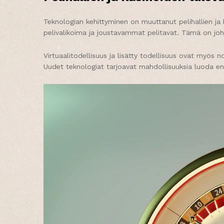
Teknologian kehittyminen on muuttanut pelihallien ja k
pelivalikoima ja joustavammat pelitavat. Tämä on joh
Virtuaalitodellisuus ja lisätty todellisuus ovat my
Uudet teknologiat tarjoavat mahdollisuuksia luoda e