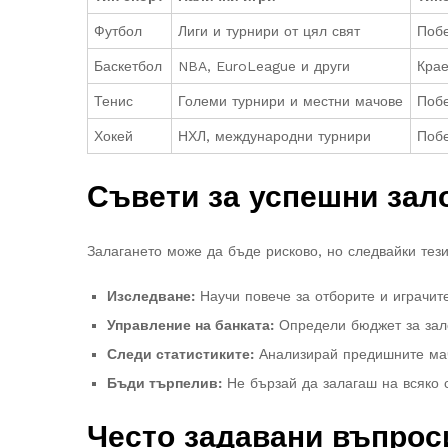
Футбол
Лиги и турнири от цял свят
Побе
Баскетбол
NBA, EuroLeague и други
Крае
Тенис
Големи турнири и местни мачове
Побе
Хокей
НХЛ, международни турнири
Побе
Съвети за успешни зал
Залагането може да бъде рисково, но следвайки тез
Изследване:
Научи повече за отборите и играчит
Управление на банката:
Определи бюджет за зало
Следи статистиките:
Анализирай предишните мач
Бъди търпелив:
Не бързай да залагаш на всяко с
Често задавани въпрос