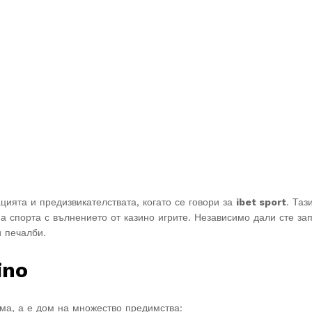
ията и предизвикателствата, когато се говори за
ibet sport
. Таз
 спорта с вълнението от казино игрите. Независимо дали сте зап
 печалби.
ino
ма, а е дом на множество предимства: