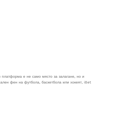
и платформа е не само място за залагане, но и
ален фен на футбола, баскетбола или хокеят, iBet