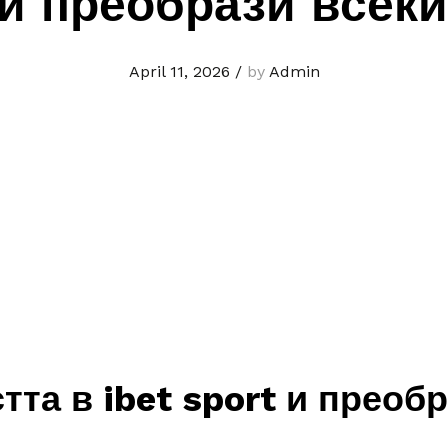
 и преобрази всеки
April 11, 2026
/
by
Admin
тта в ibet sport и преоб