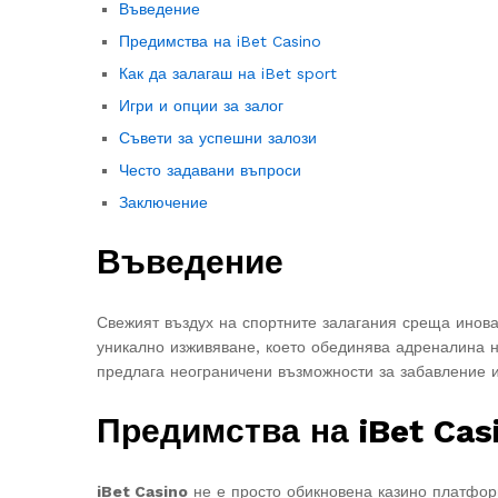
Въведение
Предимства на iBet Casino
Как да залагаш на iBet sport
Игри и опции за залог
Съвети за успешни залози
Често задавани въпроси
Заключение
Въведение
Свежият въздух на спортните залагания среща иновац
уникално изживяване, което обединява адреналина на
предлага неограничени възможности за забавление и
Предимства на iBet Cas
iBet Casino
не е просто обикновена казино платфор