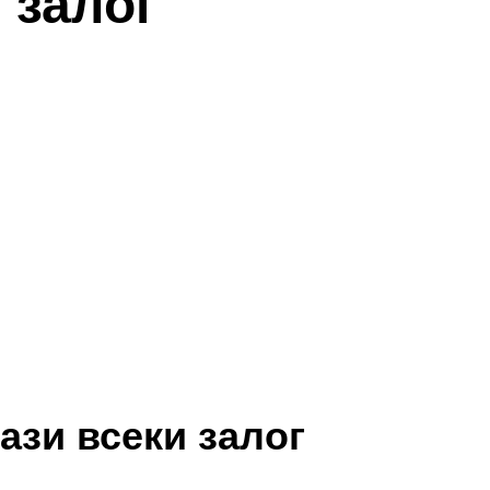
 залог
рази всеки залог