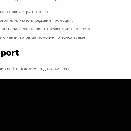
иновативни игри на маса.
ебители, както и редовни промоции.
озволява залагания от всяка точка на света.
клиенти, готов да помогне по всяко време.
sport
тивен. Ето как можеш да започнеш: