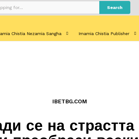
Search
amia Chistia Nezamia Sangha
Imamia Chistia Publisher
IBETBG.COM
ди се на страстта 