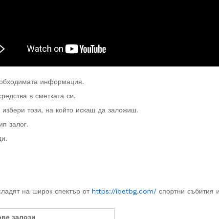
еобходимата информация.
редства в сметката си.
избери този, на който искаш да заложиш.
ип залог.
ди.
сладят на широк спектър от
https://ibetbg.com/
спортни събития и
ове залози