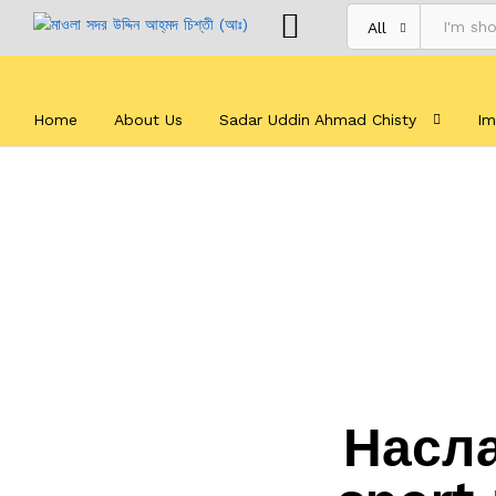
All
Home
About Us
Sadar Uddin Ahmad Chisty
Im
Насла