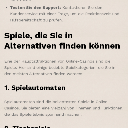
Testen Sie den Support:
Kontaktieren Sie den
Kundenservice mit einer Frage, um die Reaktionszeit und
Hilfsbereitschaft zu prüfen.
Spiele, die Sie in
Alternativen finden können
Eine der Hauptattraktionen von Online-Casinos sind die
Spiele. Hier sind einige beliebte Spielkategorien, die Sie in
den meisten Alternativen finden werden:
1. Spielautomaten
Spielautomaten sind die beliebtesten Spiele in Online-
Casinos. Sie bieten eine Vielzahl von Themen und Funktionen,
die das Spielerlebnis spannend machen.