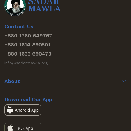
Contact Us
+880 1760 649767
+880 1614 890501
+880 1633 690473
info@sadarmawla.org
About
Download Our App