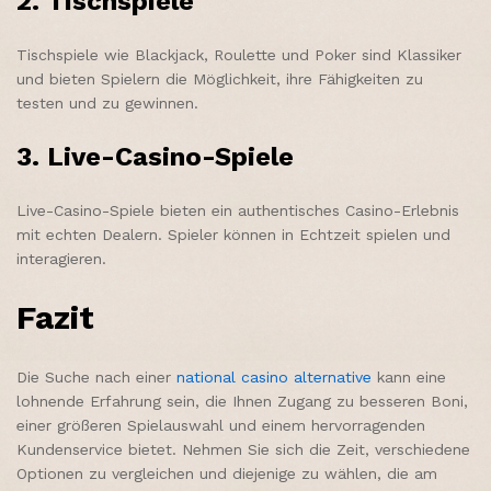
2. Tischspiele
Tischspiele wie Blackjack, Roulette und Poker sind Klassiker
und bieten Spielern die Möglichkeit, ihre Fähigkeiten zu
testen und zu gewinnen.
3. Live-Casino-Spiele
Live-Casino-Spiele bieten ein authentisches Casino-Erlebnis
mit echten Dealern. Spieler können in Echtzeit spielen und
interagieren.
Fazit
Die Suche nach einer
national casino alternative
kann eine
lohnende Erfahrung sein, die Ihnen Zugang zu besseren Boni,
einer größeren Spielauswahl und einem hervorragenden
Kundenservice bietet. Nehmen Sie sich die Zeit, verschiedene
Optionen zu vergleichen und diejenige zu wählen, die am