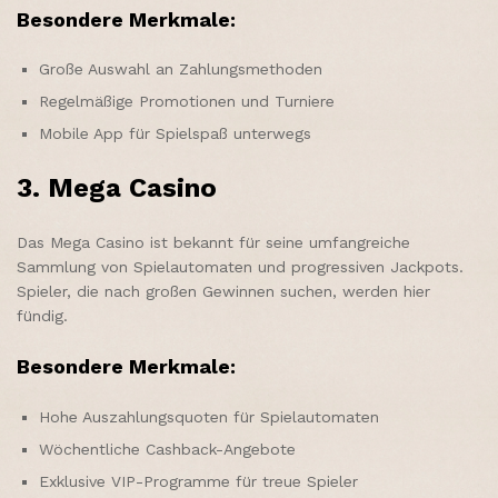
Besondere Merkmale:
Große Auswahl an Zahlungsmethoden
Regelmäßige Promotionen und Turniere
Mobile App für Spielspaß unterwegs
3. Mega Casino
Das Mega Casino ist bekannt für seine umfangreiche
Sammlung von Spielautomaten und progressiven Jackpots.
Spieler, die nach großen Gewinnen suchen, werden hier
fündig.
Besondere Merkmale:
Hohe Auszahlungsquoten für Spielautomaten
Wöchentliche Cashback-Angebote
Exklusive VIP-Programme für treue Spieler