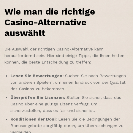
Wie man die richtige
Casino-Alternative
auswählt
Die Auswahl der richtigen Casino-Alternative kann
herausfordernd sein. Hier sind einige Tipps, die Ihnen helfen
können, die beste Entscheidung zu treffen:
Lesen Sie Bewertungen:
Suchen Sie nach Bewertungen
von anderen Spielern, um einen Eindruck von der Qualität
des Casinos zu bekommen.
Überprüfen Sie Lizenzen:
Stellen Sie sicher, dass das
Casino über eine gültige Lizenz verfügt, um
sicherzustellen, dass es fair und sicher ist.
Konditionen der Boni:
Lesen Sie die Bedingungen der
Bonusangebote sorgfältig durch, um Überraschungen zu
vermeiden.