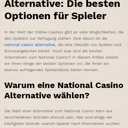
Alternative: Die besten
Optionen für Spieler
In der Welt der Online-Casinos gibt es viele Möglichkeiten, die
den Spielern zur Verfügung stehen. Eine davon ist die
national casino alternative
, die eine Vielzahl von Spielen und
Bonusangeboten bietet. Doch was sind die besten
Alternativen zum National Casino? In diesem Artikel stellen
wir Ihnen einige der besten Optionen vor, die Ihnen ein
ebenso aufregendes Spielerlebnis bieten können.
Warum eine National Casino
Alternative wählen?
Die Wahl einer Alternative zum National Casino kann aus
verschiedenen Gründen sinnvoll sein. Hier sind einige der
häufigsten Gründe, warum Spieler nach Alternativen suchen: