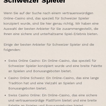
Schweizer Spieler
Wenn Sie auf der Suche nach einem vertrauenswürdigen
Online-Casino sind, das speziell für Schweizer Spieler
konzipiert wurde, sind Sie hier genau richtig. Wir haben eine
Auswahl der besten Anbieter für Sie zusammengestellt, die
Ihnen eine sichere und unterhaltsame Spiel-Erlebnis bieten.
Einige der besten Anbieter für Schweizer Spieler sind die
folgenden:
Swiss Online Casino: Ein Online-Casino, das speziell für
Schweizer Spieler konzipiert wurde und eine breite Palette
an Spielen und Bonusangeboten bietet.
Casino Online Schweiz: Ein Online-Casino, das eine lange
Tradition hat und eine Vielzahl an Spielen und
Bonusangeboten bietet.
Swiss Casino Online: Ein Online-Casino, das eine sichere
und vertrauenswürdige Plattform bietet und eine breite
Palette an Spielen und Bonusangeboten bietet.