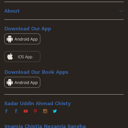
About
Download Our App
Download Our Book Apps
Sadar Uddin Ahmad Chisty
Imamia Chistia Nezamia Sangha