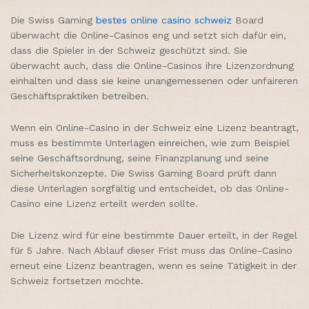
Die Swiss Gaming
bestes online casino schweiz
Board
überwacht die Online-Casinos eng und setzt sich dafür ein,
dass die Spieler in der Schweiz geschützt sind. Sie
überwacht auch, dass die Online-Casinos ihre Lizenzordnung
einhalten und dass sie keine unangemessenen oder unfaireren
Geschäftspraktiken betreiben.
Wenn ein Online-Casino in der Schweiz eine Lizenz beantragt,
muss es bestimmte Unterlagen einreichen, wie zum Beispiel
seine Geschäftsordnung, seine Finanzplanung und seine
Sicherheitskonzepte. Die Swiss Gaming Board prüft dann
diese Unterlagen sorgfältig und entscheidet, ob das Online-
Casino eine Lizenz erteilt werden sollte.
Die Lizenz wird für eine bestimmte Dauer erteilt, in der Regel
für 5 Jahre. Nach Ablauf dieser Frist muss das Online-Casino
erneut eine Lizenz beantragen, wenn es seine Tätigkeit in der
Schweiz fortsetzen möchte.