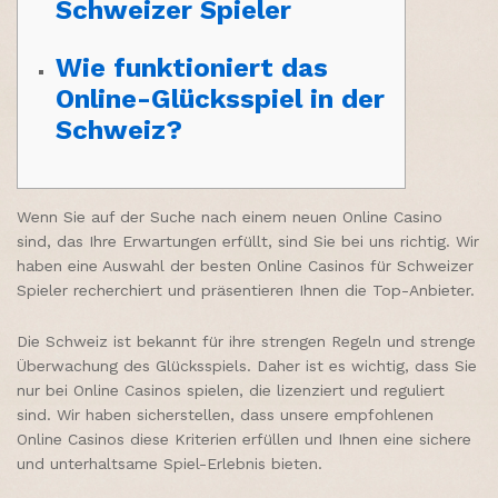
Schweizer Spieler
Wie funktioniert das
Online-Glücksspiel in der
Schweiz?
Wenn Sie auf der Suche nach einem neuen Online Casino
sind, das Ihre Erwartungen erfüllt, sind Sie bei uns richtig. Wir
haben eine Auswahl der besten Online Casinos für Schweizer
Spieler recherchiert und präsentieren Ihnen die Top-Anbieter.
Die Schweiz ist bekannt für ihre strengen Regeln und strenge
Überwachung des Glücksspiels. Daher ist es wichtig, dass Sie
nur bei Online Casinos spielen, die lizenziert und reguliert
sind. Wir haben sicherstellen, dass unsere empfohlenen
Online Casinos diese Kriterien erfüllen und Ihnen eine sichere
und unterhaltsame Spiel-Erlebnis bieten.