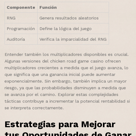
Componente
Función
RNG
Genera resultados aleatorios
Programación
Define la lógica del juego
Auditoría
Verifica la imparcialidad del RNG
Entender también los multiplicadores disponibles es crucial.
Algunas versiones del chicken road game casino ofrecen
multiplicadores crecientes a medida que el juego avanza, lo
que significa que una ganancia inicial puede aumentar
exponencialmente. Sin embargo, también implica un mayor
riesgo, ya que las probabilidades disminuyen a medida que
se avanza por el camino. Explorar estas complejidades
tácticas contribuye a incrementar la potencial rentabilidad si
se interpreta correctamente.
Estrategias para Mejorar
tus Oportunidades de Ganar