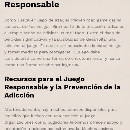
Responsable
Como cualquier juego de azar, el chicken road game casino
conlleva ciertos riesgos. Gran parte de la atracción radica en
el simple hecho de adivinar un resultado. Existe el risco de
pérdidas significativas y la posibilidad de desarrollar una
adicción al juego. Es crucial ser consciente de estos riesgos
y tomar medidas para protegerse. El juego debe
considerarse como una forma de entretenimiento, y nunca
como una forma de obtener ingresos.
Recursos para el Juego
Responsable y la Prevención de la
Adicción
Afortunadamente, hay muchos recursos disponibles para
aquellos que luchan con una adicción al juego.
Organizaciones como Jugadores Anónimos ofrecen apoyo y
orientación a quienes necesitan ayuda. Muchos casinos