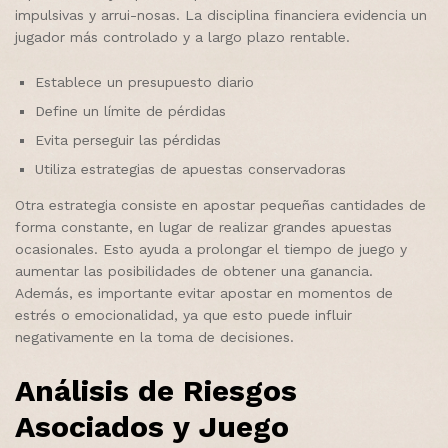
impulsivas y arrui-nosas. La disciplina financiera evidencia un
jugador más controlado y a largo plazo rentable.
Establece un presupuesto diario
Define un límite de pérdidas
Evita perseguir las pérdidas
Utiliza estrategias de apuestas conservadoras
Otra estrategia consiste en apostar pequeñas cantidades de
forma constante, en lugar de realizar grandes apuestas
ocasionales. Esto ayuda a prolongar el tiempo de juego y
aumentar las posibilidades de obtener una ganancia.
Además, es importante evitar apostar en momentos de
estrés o emocionalidad, ya que esto puede influir
negativamente en la toma de decisiones.
Análisis de Riesgos
Asociados y Juego