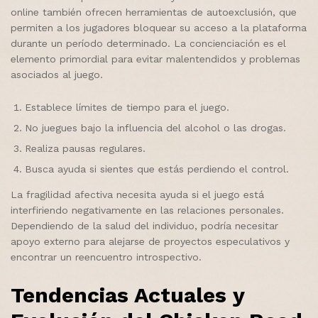
online también ofrecen herramientas de autoexclusión, que
permiten a los jugadores bloquear su acceso a la plataforma
durante un período determinado. La concienciación es el
elemento primordial para evitar malentendidos y problemas
asociados al juego.
Establece límites de tiempo para el juego.
No juegues bajo la influencia del alcohol o las drogas.
Realiza pausas regulares.
Busca ayuda si sientes que estás perdiendo el control.
La fragilidad afectiva necesita ayuda si el juego está
interfiriendo negativamente en las relaciones personales.
Dependiendo de la salud del individuo, podría necesitar
apoyo externo para alejarse de proyectos especulativos y
encontrar un reencuentro introspectivo.
Tendencias Actuales y