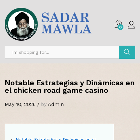
0
Search
Notable Estrategias y Dinámicas en
el chicken road game casino
May 10, 2026
/
by
Admin
Notable Estrategias y Dinámicas en el