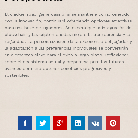
El chicken road game casino, si se mantiene comprometido
con la innovación, continuará ofreciendo opciones atractivas
para una base de jugadores. Se espera que la integración de
blockchain y las criptomonedas mejore la transparencia y la
seguridad. La personalización de la experiencia del jugador y
la adaptación a las preferencias individuales se convertirán
en elementos clave para el éxito a largo plazo. Reflexionar
sobre el ecosistema actual y prepararse para los futuros
avances permitirá obtener beneficios progresivos y
sostenibles.