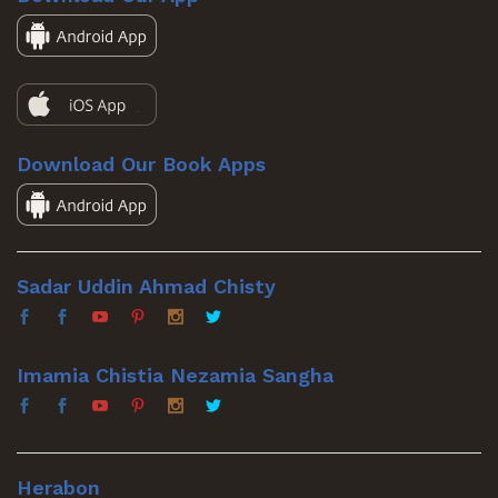
Download Our Book Apps
Sadar Uddin Ahmad Chisty
Imamia Chistia Nezamia Sangha
Herabon