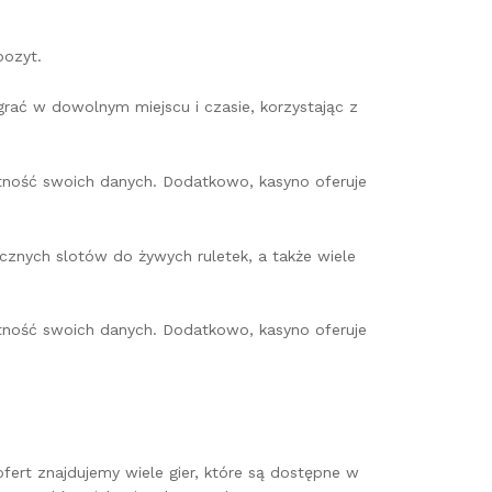
pozyt.
grać w dowolnym miejscu i czasie, korzystając z
atność swoich danych. Dodatkowo, kasyno oferuje
ycznych slotów do żywych ruletek, a także wiele
atność swoich danych. Dodatkowo, kasyno oferuje
fert znajdujemy wiele gier, które są dostępne w