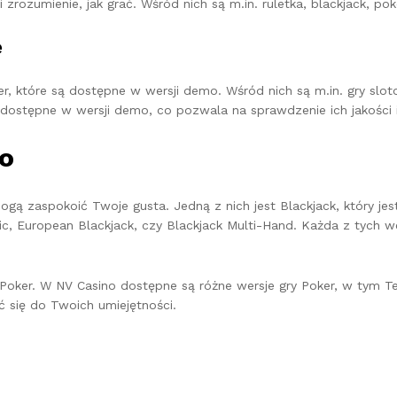
zrozumienie, jak grać. Wśród nich są m.in. ruletka, blackjack, pok
e
 które są dostępne w wersji demo. Wśród nich są m.in. gry slotow
są dostępne w wersji demo, co pozwala na sprawdzenie ich jakości i
no
gą zaspokoić Twoje gusta. Jedną z nich jest Blackjack, który jest
c, European Blackjack, czy Blackjack Multi-Hand. Każda z tych we
Poker. W NV Casino dostępne są różne wersje gry Poker, w tym T
ać się do Twoich umiejętności.