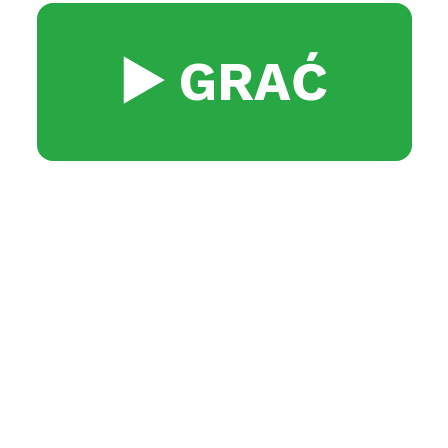
▶️ GRAĆ