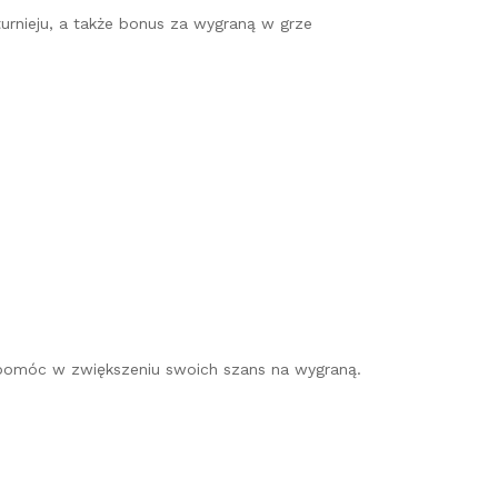
turnieju, a także bonus za wygraną w grze
ą pomóc w zwiększeniu swoich szans na wygraną.