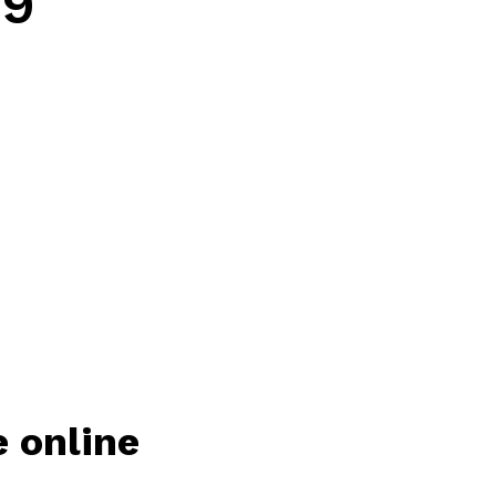
29
 online