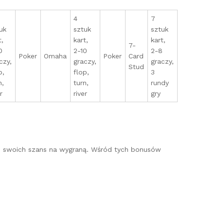
4
7
uk
sztuk
sztuk
t,
kart,
kart,
7-
0
2-10
2-8
Poker
Omaha
Poker
Card
czy,
graczy,
graczy,
Stud
p,
flop,
3
n,
turn,
rundy
r
river
gry
iu swoich szans na wygraną. Wśród tych bonusów