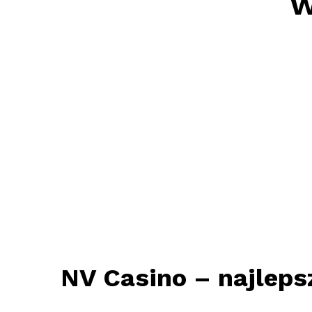
w
NV Casino – najleps