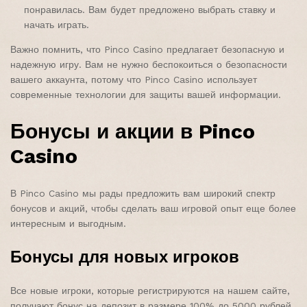
понравилась. Вам будет предложено выбрать ставку и
начать играть.
Важно помнить, что Pinco Casino предлагает безопасную и
надежную игру. Вам не нужно беспокоиться о безопасности
вашего аккаунта, потому что Pinco Casino использует
современные технологии для защиты вашей информации.
Бонусы и акции в Pinco
Casino
В Pinco Casino мы рады предложить вам широкий спектр
бонусов и акций, чтобы сделать ваш игровой опыт еще более
интересным и выгодным.
Бонусы для новых игроков
Все новые игроки, которые регистрируются на нашем сайте,
получают бонус на депозит в размере 100% до 5000 рублей,