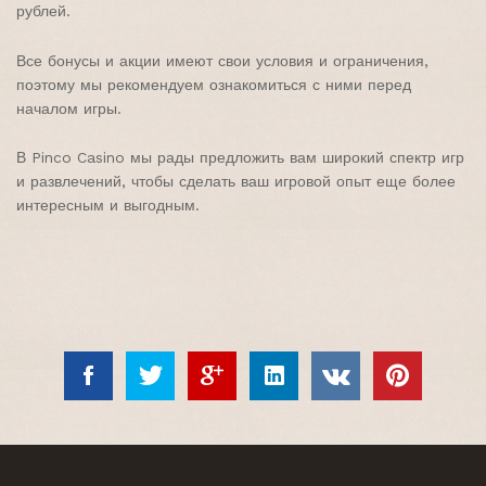
рублей.
Все бонусы и акции имеют свои условия и ограничения,
поэтому мы рекомендуем ознакомиться с ними перед
началом игры.
В Pinco Casino мы рады предложить вам широкий спектр игр
и развлечений, чтобы сделать ваш игровой опыт еще более
интересным и выгодным.