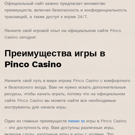
Официальный сайт казино предлагает множество
преимуществ, включая безопасность и конфиденциальность
транзакций, а также доступ к играм 24/7.
Начните свой игровой опыт на официальном сайте Pinco
Casino сегодня!
Преимущества игры в
Pinco Casino
Начните свой путь в мире игрока Pinco Casino с комфортного
и безопасного входа. Вам не нужно искать дополнительные
ресурсы, чтобы начать играть, потому что на официальном
сайте Pinco Casino вы можете найти все необходимые
инструменты для начала игры.
Один из главных преимуществ
пинко кз
игры в Pinco Casino
– это доступность игр. Вам доступны различные игры,
включая слоты, карточные игры и игры с долями. Это