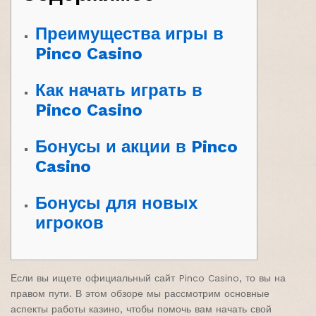
Преимущества игры в
Pinco Casino
Как начать играть в
Pinco Casino
Бонусы и акции в Pinco
Casino
Бонусы для новых
игроков
Если вы ищете официальный сайт Pinco Casino, то вы на
правом пути. В этом обзоре мы рассмотрим основные
аспекты работы казино, чтобы помочь вам начать свой