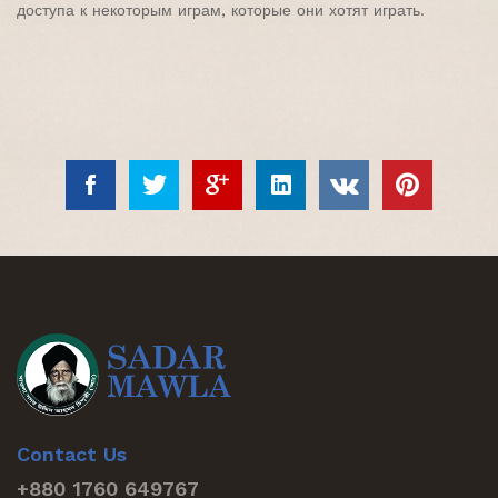
доступа к некоторым играм, которые они хотят играть.
Contact Us
+880 1760 649767