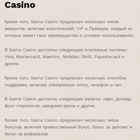
Casino
Кроме того, Gama Casino предлагает несколько типов
аккаунтов, включая классический, VIP и Премиум, каждый из
которых имеет свои преимущества и условия использования.
В Gama Casino доступны следующие платежные системы:
Visa, Mastercard, Maestro, Neteller, Skrill, Paysafecard и
другие.
Кроме того, Gama Casino предлагает несколько способов
поддержки, включая электронную почту, телефон и чат.
В Gama Casino доступны следующие валюты: евро, доллар,
фунт стерлингов, шведская крона и другие.
Кроме того, Gama Casino предлагает несколько типов
бонусов, включая приветственный бонус, бонус за депозит и
бонус за рефералов.