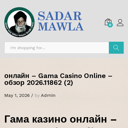
0
Search
онлайн – Gama Casino Online –
обзор 2026.11862 (2)
May 1, 2026
/
by
Admin
Гама казино онлайн –