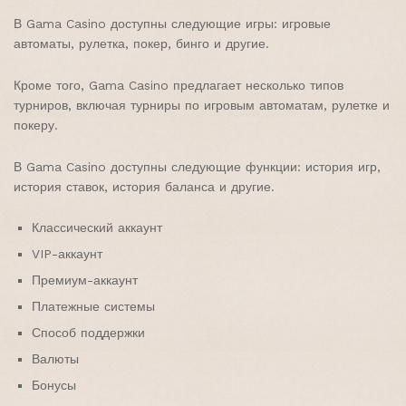
В Gama Casino доступны следующие игры: игровые
автоматы, рулетка, покер, бинго и другие.
Кроме того, Gama Casino предлагает несколько типов
турниров, включая турниры по игровым автоматам, рулетке и
покеру.
В Gama Casino доступны следующие функции: история игр,
история ставок, история баланса и другие.
Классический аккаунт
VIP-аккаунт
Премиум-аккаунт
Платежные системы
Способ поддержки
Валюты
Бонусы