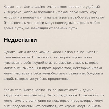
Кроме того, Gama Casino Online имеет простой и удобный
интерфейс, который позволяет игрокам легко найти игру,
которая им понравится, и начать играть в любое время суток.
Это означает, что игроки могут насладиться игрой в любое
время суток, не зависящий от времени суток.
Недостатки
Однако, как и любое казино, Gama Casino Online имеет и
свои недостатки. В частности, некоторые игроки могут
чувствовать себя неудобно из-за высоких ставок, которые
могут быть выиграны в играх. Кроме того, некоторые игроки
могут чувствовать себя неудобно из-за различных бонусов и
акций, которые могут быть предложены.
Кроме того, Gama Casino Online может иметь и другие
недостатки, которые могут быть предложены. В частности, он
может иметь ограничения на некоторые игры, которые могут
быть предложены. Это означает, что игроки могут не иметь