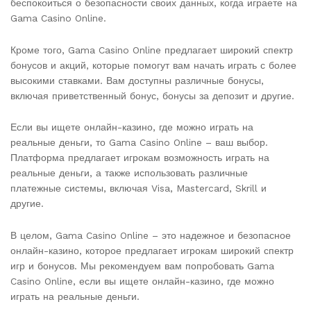
беспокоиться о безопасности своих данных, когда играете на
Gama Casino Online.
Кроме того, Gama Casino Online предлагает широкий спектр
бонусов и акций, которые помогут вам начать играть с более
высокими ставками. Вам доступны различные бонусы,
включая приветственный бонус, бонусы за депозит и другие.
Если вы ищете онлайн-казино, где можно играть на
реальные деньги, то Gama Casino Online – ваш выбор.
Платформа предлагает игрокам возможность играть на
реальные деньги, а также использовать различные
платежные системы, включая Visa, Mastercard, Skrill и
другие.
В целом, Gama Casino Online – это надежное и безопасное
онлайн-казино, которое предлагает игрокам широкий спектр
игр и бонусов. Мы рекомендуем вам попробовать Gama
Casino Online, если вы ищете онлайн-казино, где можно
играть на реальные деньги.