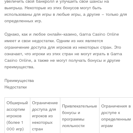
увеличить свой банкролл и улучшить свои шансы на
выигрыш. Некоторые из этих бонусов могут быть
использованы для игры в любые игры, а другие – только для
определенных игр.
Однако, как и любое онлайн-казино, Gama Casino Online
имеет и свои недостатки. Одним из них является
ограничение доступа для игроков из некоторых стран. Это
означает, что игроки из этих стран не могут играть в Gama
Casino Online, а также не могут получать бонусы и другие
преимущества.
Преимущества
Недостатки
Обширный
Ограничение
Привлекательные
Ограничения в
ассортим
доступа для
бонусы и
доступе к
игроков
игроков из
программы
определенным
(более 1
некоторых
лояльности
играм
000 игр)
стран