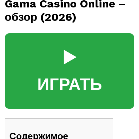
Gama Casino Online –
обзор (2026)
▶️
ИГРАТЬ
Содержимое