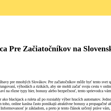
ca Pre Začiatočníkov na Slovens
u zábavy pre mnohých Slovákov. Pre začiatočníkov môže byť tento svet
fungovaní, výhodách a rizikách, aby ste mohli začať svoju cestu v onl
aví na rôzne typy hier, bonusy alebo bezpečnosť, tento sprievodca vám
ier ako blackjack a ruleta až po rozsiahly výber hracích automatov. Je
oho, online kasína často ponúkajú atraktívne bonusy a propagačné akc
formovanosť je základom, a preto je tento článok určený práve vám, 