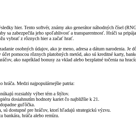
ýsledky hier. Tento softvér, známy ako generátor náhodných čísel (RNG)
y sa zabezpečila jeho spoľahlivosť a transparentnosť. Hráči sa pripáj
ôžu vybrať z rôznych hier a začať hrať.
 zadanie osobných údajov, ako je meno, adresa a dátum narodenia. Je dô
čsky účet pomocou rôznych platobných metód, ako sú kreditné karty, ba
hráčov, ako napríklad bonusy za vklad alebo bezplatné točenia na hrac
o hráča. Medzi najpopulárnejšie patria:
úkajú rozsiahly výber tém a štýlov.
piéra dosiahnutím hodnoty kariet čo najbližšie k 21.
rú dopadne guľôčka.
sú dostupné pre hráčov, ktorí hľadajú strategickú výzvu.
ku bankára, hráča alebo remízu.