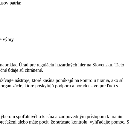
sov patria:
e výhry.
 napríklad Úrad pre reguláciu hazardných hier na Slovensku. Tieto
ančné údaje sú chránené.
žívajte nástroje, ktoré kasína ponúkajú na kontrolu hrania, ako sú
 organizácie, ktoré poskytujú podporu a poradenstvo pre ľudí s
, výberom spoľahlivého kasína a zodpovedným prístupom k hraniu.
reťažení alebo máte pocit, že strácate kontrolu, vyhľadajte pomoc. S