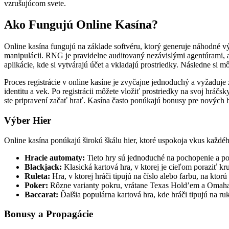
vzrušujúcom svete.
Ako Fungujú Online Kasína?
Online kasína fungujú na základe softvéru, ktorý generuje náhodné v
manipulácii. RNG je pravidelne auditovaný nezávislými agentúrami, ab
aplikácie, kde si vytvárajú účet a vkladajú prostriedky. Následne si m
Proces registrácie v online kasíne je zvyčajne jednoduchý a vyžaduje
identitu a vek. Po registrácii môžete vložiť prostriedky na svoj hrá
ste pripravení začať hrať. Kasína často ponúkajú bonusy pre nových 
Výber Hier
Online kasína ponúkajú širokú škálu hier, ktoré uspokoja vkus každéh
Hracie automaty:
Tieto hry sú jednoduché na pochopenie a pon
Blackjack:
Klasická kartová hra, v ktorej je cieľom poraziť kru
Ruleta:
Hra, v ktorej hráči tipujú na číslo alebo farbu, na kto
Poker:
Rôzne varianty pokru, vrátane Texas Hold’em a Omaha, 
Baccarat:
Ďalšia populárna kartová hra, kde hráči tipujú na ru
Bonusy a Propagácie