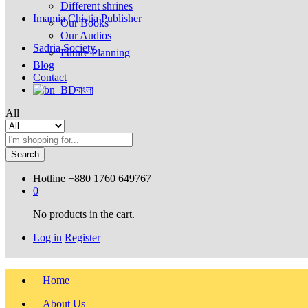
Different shrines
Imamia Chistia Publisher
Our Books
Our Audios
Sadria Society
Future Planning
Blog
Contact
বাংলা
All
Search
Hotline
+880 1760 649767
0
No products in the cart.
Log in
Register
Home
About Us