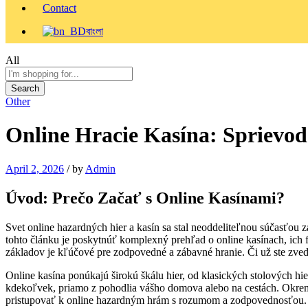
Contact
বাংলা
All
Search
Other
Online Hracie Kasína: Sprievod
April 2, 2026
/
by
Admin
Úvod: Prečo Začať s Online Kasínami?
Svet online hazardných hier a kasín sa stal neoddeliteľnou súčasťo
tohto článku je poskytnúť komplexný prehľad o online kasínach, ich 
základov je kľúčové pre zodpovedné a zábavné hranie. Či už ste zved
Online kasína ponúkajú širokú škálu hier, od klasických stolových h
kdekoľvek, priamo z pohodlia vášho domova alebo na cestách. Okrem t
pristupovať k online hazardným hrám s rozumom a zodpovednosťou. In