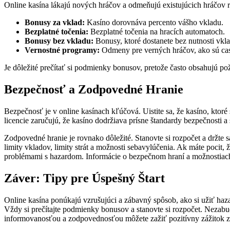
Online kasína lákajú nových hráčov a odmeňujú existujúcich hráčov 
Bonusy za vklad:
Kasíno dorovnáva percento vášho vkladu.
Bezplatné točenia:
Bezplatné točenia na hracích automatoch.
Bonusy bez vkladu:
Bonusy, ktoré dostanete bez nutnosti vkl
Vernostné programy:
Odmeny pre verných hráčov, ako sú cas
Je dôležité prečítať si podmienky bonusov, pretože často obsahujú pož
Bezpečnosť a Zodpovedné Hranie
Bezpečnosť je v online kasínach kľúčová. Uistite sa, že kasíno, ktor
licencie zaručujú, že kasíno dodržiava prísne štandardy bezpečnosti a s
Zodpovedné hranie je rovnako dôležité. Stanovte si rozpočet a držte s
limity vkladov, limity strát a možnosti sebavylúčenia. Ak máte pocit
problémami s hazardom. Informácie o bezpečnom hraní a možnostiach
Záver: Tipy pre Úspešný Štart
Online kasína ponúkajú vzrušujúci a zábavný spôsob, ako si užiť ha
Vždy si prečítajte podmienky bonusov a stanovte si rozpočet. Nezabud
informovanosťou a zodpovednosťou môžete zažiť pozitívny zážitok z 