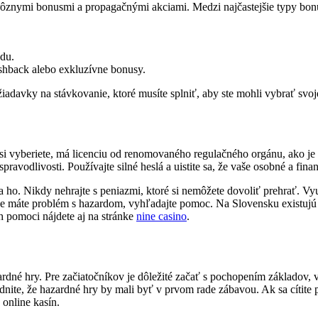
rôznymi bonusmi a propagačnými akciami. Medzi najčastejšie typy bonu
adu.
hback alebo exkluzívne bonusy.
iadavky na stávkovanie, ktoré musíte splniť, aby ste mohli vybrať svoj
é si vyberiete, má licenciu od renomovaného regulačného orgánu, ako je
pravodlivosti. Používajte silné heslá a uistite sa, že vaše osobné a fin
a ho. Nikdy nehrajte s peniazmi, ktoré si nemôžete dovoliť prehrať. Vyu
, že máte problém s hazardom, vyhľadajte pomoc. Na Slovensku existujú
 pomoci nájdete aj na stránke
nine casino
.
zardné hry. Pre začiatočníkov je dôležité začať s pochopením základov
nite, že hazardné hry by mali byť v prvom rade zábavou. Ak sa cítite p
online kasín.