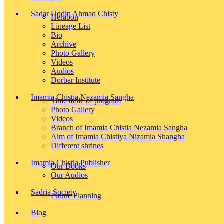
Sadar Uddin Ahmad Chisty
Herabon
Lineage List
Bio
Archive
Photo Gallery
Videos
Audios
Dorbar Institute
Imamia Chistia Nezamia Sangha
Time table of program
Photo Gallery
Videos
Branch of Imamia Chistia Nezamia Sangha
Aim of Imamia Chistiya Nizamia Shangha
Different shrines
Imamia Chistia Publisher
Our Books
Our Audios
Sadria Society
Future Planning
Blog