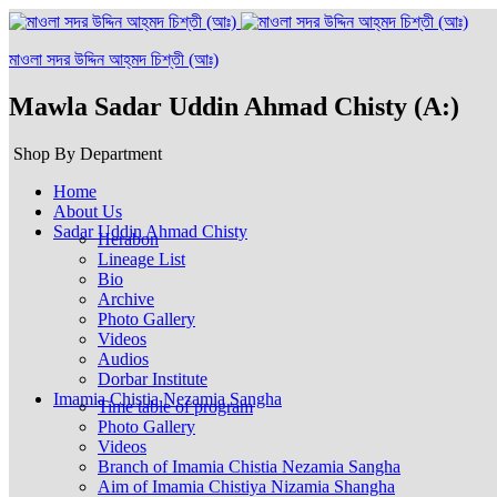
মাওলা সদর উদ্দিন আহ্‌মদ চিশ্‌তী (আঃ)
Mawla Sadar Uddin Ahmad Chisty (A:)
Shop By Department
Home
About Us
Sadar Uddin Ahmad Chisty
Herabon
Lineage List
Bio
Archive
Photo Gallery
Videos
Audios
Dorbar Institute
Imamia Chistia Nezamia Sangha
Time table of program
Photo Gallery
Videos
Branch of Imamia Chistia Nezamia Sangha
Aim of Imamia Chistiya Nizamia Shangha