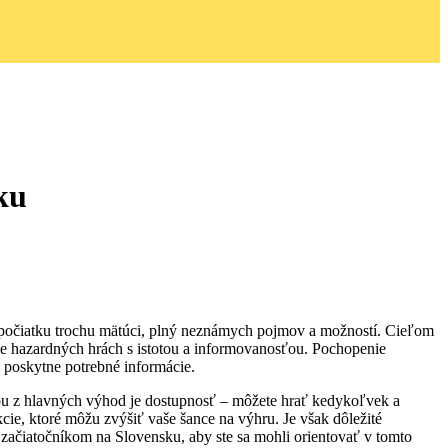
ku
 spočiatku trochu mätúci, plný neznámych pojmov a možností. Cieľom
ine hazardných hrách s istotou a informovanosťou. Pochopenie
 poskytne potrebné informácie.
dnou z hlavných výhod je dostupnosť – môžete hrať kedykoľvek a
ie, ktoré môžu zvýšiť vaše šance na výhru. Je však dôležité
začiatočníkom na Slovensku, aby ste sa mohli orientovať v tomto