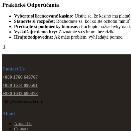
Praktické Odporúčania
Vyberte si licencované kasíno:
Uistite sa, že kasíno má platnú 
Stanovte si rozpočet:
Rozhodnite sa, koľko ste ochotní minúť a
Prečítajte si podmienky bonusov:
Pochopte požiadavky na st
Vyskúšajte demo hry:
Zoznámte sa s hrami bez rizika.
Hrajte zodpovedne:
Ak máte problém, vyhľadajte pomoc.
Contact Us
+880 1760 649767
+880 1614 890501
+880 1633 690473
info@sadarmawla.org
About
About Us
Contact