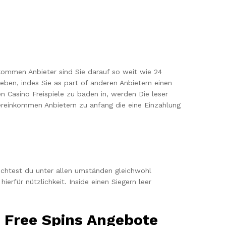
nkommen Anbieter sind Sie darauf so weit wie 24
ieben, indes Sie as part of anderen Anbietern einen
n Casino Freispiele zu baden in, werden Die leser
übereinkommen Anbietern zu anfang die eine Einzahlung
 möchtest du unter allen umständen gleichwohl
rfür nützlichkeit. Inside einen Siegern leer
o Free Spins Angebote