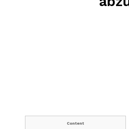
abzü
Content