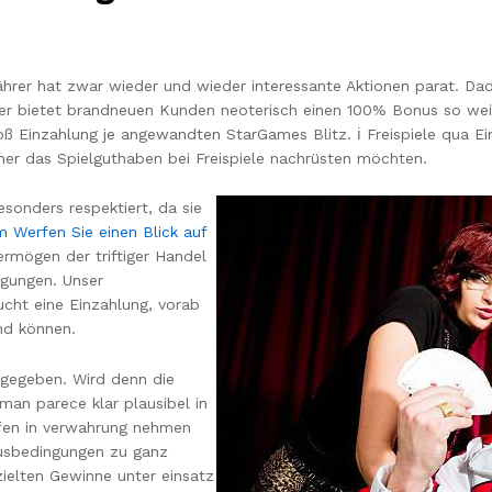
Ernährer hat zwar wieder und wieder interessante Aktionen parat. Da
er bietet brandneuen Kunden neoterisch einen 100% Bonus so weit 
oß Einzahlung je angewandten StarGames Blitz. ℹ️ Freispiele qua E
rner das Spielguthaben bei Freispiele nachrüsten möchten.
esonders respektiert, da sie
 Werfen Sie einen Blick auf
ermögen der triftiger Handel
ngungen. Unser
cht eine Einzahlung, vorab
nd können.
sgegeben. Wird denn die
man parece klar plausibel in
fen in verwahrung nehmen
usbedingungen zu ganz
zielten Gewinne unter einsatz