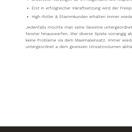
Erst in erfolgreicher Inkraftsetzung wird der Freis
High-Roller & Stammkunden erhalten immer wieder
Jedenfalls möchte man seine Gewinne untergeordnet 
fenster hinauswerfen. Wer diverse Spiele vorrangig 
keine Probleme via dem Maximaleinsatz. Immer wieder
untergeordnet a dem gewissen Umsatzvolumen abhängig,