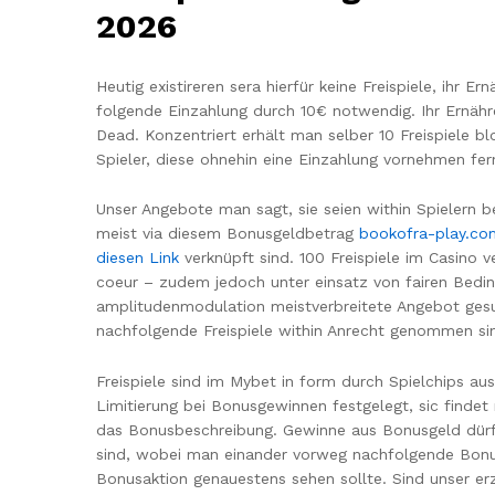
2026
Heutig existireren sera hierfür keine Freispiele, ihr 
folgende Einzahlung durch 10€ notwendig. Ihr Ernähr
Dead. Konzentriert erhält man selber 10 Freispiele bl
Spieler, diese ohnehin eine Einzahlung vornehmen fe
Unser Angebote man sagt, sie seien within Spielern b
meist via diesem Bonusgeldbetrag
bookofra-play.com
diesen Link
verknüpft sind. 100 Freispiele im Casino v
coeur – zudem jedoch unter einsatz von fairen Bedi
amplitudenmodulation meistverbreitete Angebot gesu
nachfolgende Freispiele within Anrecht genommen si
Freispiele sind im Mybet in form durch Spielchips au
Limitierung bei Bonusgewinnen festgelegt, sic findet 
das Bonusbeschreibung. Gewinne aus Bonusgeld dür
sind, wobei man einander vorweg nachfolgende Bon
Bonusaktion genauestens sehen sollte. Sind unser er