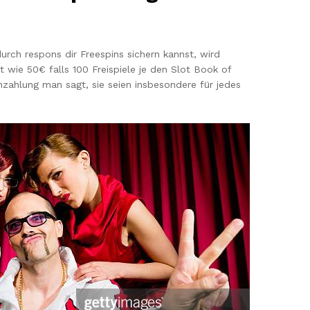
durch respons dir Freespins sichern kannst, wird
wie 50€ falls 100 Freispiele je den Slot Book of
inzahlung man sagt, sie seien insbesondere für jedes