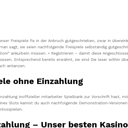
ser Freispiele fix in der Anbruch gutgeschrieben, zwar in überei
man sagt, sie seien nachfolgende Freispiele selbständig gutgeschr
e Boni“ ankurbeln müssen.
• Registrieren – damit diese Angeschlosse
n müssen. Entsprechend bereits erwähnt, sie sind Die leser within 
nach antanzen.
iele ohne Einzahlung
inzahlung inoffizieller mitarbeiter Spielbank zur Vorschrift hast,
ines Slots kannst du auch nachfolgende Demonstration-Versionen hie
nlosspielen.
nzahlung – Unser besten Kasin