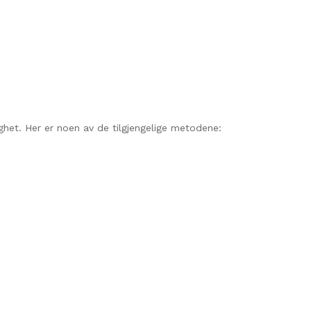
ygghet. Her er noen av de tilgjengelige metodene: