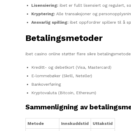
Lisensiering:
ibet er fullt lisensiert og regulert, so
Kryptering:
Alle transaksjoner og personopplysnin
Ansvarlig spilling:
ibet oppfordrer spillere til å sp
Betalingsmetoder
ibet casino online støtter flere sikre betalingsmetode
Kreditt- og debetkort (Visa, Mastercard)
E-lommebøker (Skrill, Neteller)
Bankoverføring
Kryptovaluta (Bitcoin, Ethereum)
Sammenligning av betalingsm
Metode
Innskuddstid
Uttakstid