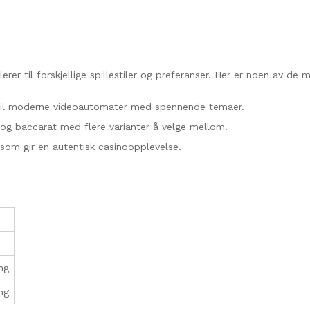
lerer til forskjellige spillestiler og preferanser. Her er noen av d
 til moderne videoautomater med spennende temaer.
 og baccarat med flere varianter å velge mellom.
 som gir en autentisk casinoopplevelse.
ng
ng