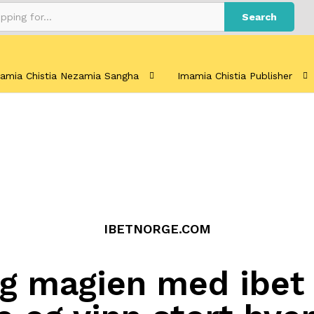
Search
amia Chistia Nezamia Sangha
Imamia Chistia Publisher
IBETNORGE.COM
g magien med ibet 