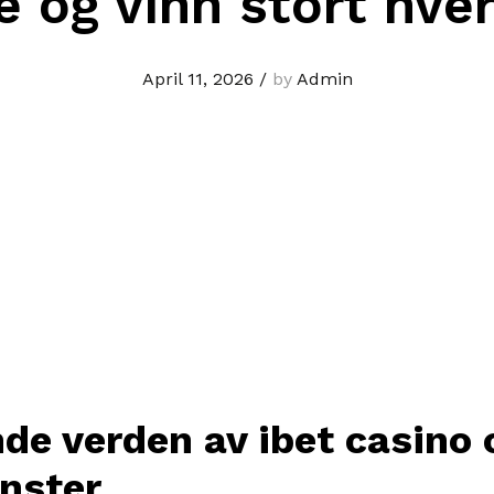
e og vinn stort hve
April 11, 2026
/
by
Admin
de verden av ibet casino 
nster