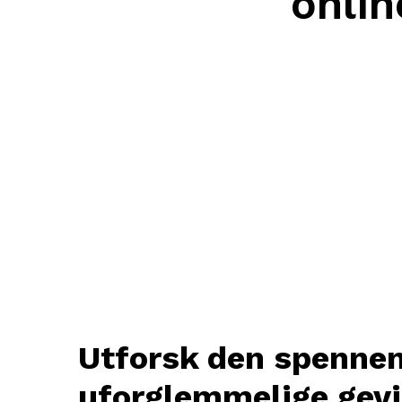
onlin
Utforsk den spennen
uforglemmelige gevi