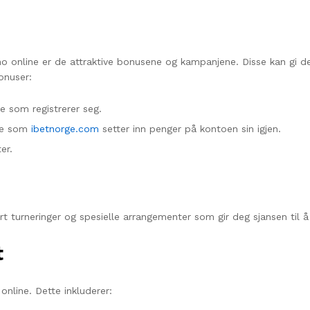
no online er de attraktive bonusene og kampanjene. Disse kan gi de
onuser:
e som registrerer seg.
ere som
ibetnorge.com
setter inn penger på kontoen sin igjen.
er.
rt turneringer og spesielle arrangementer som gir deg sjansen til å 
t
 online. Dette inkluderer: