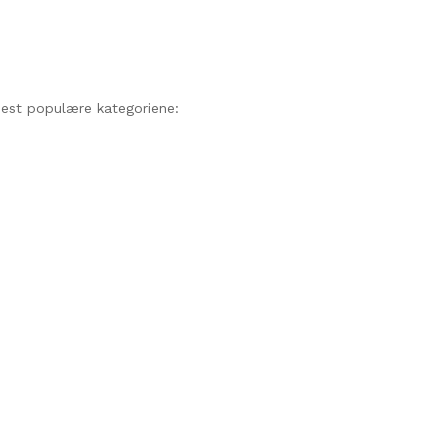
e mest populære kategoriene: