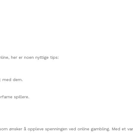
line, her er noen nyttige tips:
ent med dem.
rfarne spillere.
e som ønsker å oppleve spenningen ved online gambling. Med et varie