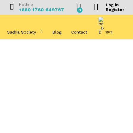
Hotline
Log in
+880 1760 649767
Register
0
Sadria Society
Blog
Contact
বাংলা