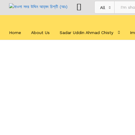
All
Home
About Us
Sadar Uddin Ahmad Chisty
Im