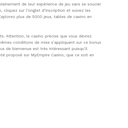
 pleinement de leur expérience de jeu sans se soucier
cliquez sur l’onglet d’inscription et suivez les
Explorez plus de 5000 jeux, tables de casino en
its. Attention, le casino précise que vous devrez
 mêmes conditions de mise s’appliquent sur ce bonus
s de bienvenue est très intéressant puisqu’il
 été proposé sur MyEmpire Casino, que ce soit en