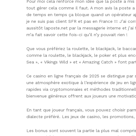
Pour moi cela renforce mon idée que la poste a mis 
tout gérer cela comme il faut. A mon avis la poste a
de temps en temps ça bloque quand un opérateur ajou
je ne suis pas client SFR et pas en France !!! J’ai co
aussitôt laposte.net par la messagerie interne et j’ai
m’a fait savoir cette fois-ci qu’il n’y pouvait rien !
Que vous préfériez la roulette, le blackjack, le bacca
comme la roulette, le blackjack, le poker et plus en
Sea », « Vikings Wild » et « Amazing Catch » font par
Ce casino en ligne français de 2025 se distingue par 
une atmosphère exotique à l’expérience de jeu en lig
rapides via cryptomonnaies et méthodes traditionnel
bienvenue généreux offrent aux joueurs une motivati
En tant que joueur français, vous pouvez choisir pa
dialecte préféré. Les jeux de casino, les promotions, 
Les bonus sont souvent la partie la plus mal compri