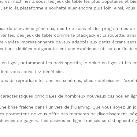
eures machines à sous, les jeux de table les plus populaires et bie
 et ici la plateforme a souhaité aller encore plus loin. Ainsi, vo
nus de bienvenue généreux, des free spins et des programmes de fi
ovantes, des jeux de table comme le blackjack et la roulette, ainsi
 variété impressionnante de jeux adaptés aux petits écrans sans c
ations dédiées qui garantissent une expérience utilisateur fluide s
 en ligne, notamment les paris sportifs, le poker en ligne et les 
dont vous souhaitez bénéficier.
pas de reproduire les anciens schémas, elles redéfinissent l’expé
 caractéristiques principales de nombreux nouveaux casinos en lig
e brise fraîche dans l’univers de l’iGaming. Que vous soyez un j
ises promettent de vous offrir des moments de divertissement iné
 chances de gagner.. Les casinos en ligne français se distinguent 