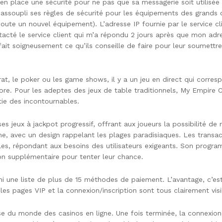
en place une sécurité pour ne pas que sa messagerie soit utilisé
 assoupli ses règles de sécurité pour les équipements des grands 
te un nouvel équipement). L’adresse IP fournie par le service cl
ntacté le service client qui m’a répondu 2 jours après que mon adres
 fait soigneusement ce qu’ils conseille de faire pour leur soumettr
rat, le poker ou les game shows, il y a un jeu en direct qui corres
core. Pour les adeptes des jeux de table traditionnels, My Empire 
tie des incontournables.
ses jeux à jackpot progressif, offrant aux joueurs la possibilité 
ne, avec un design rappelant les plages paradisiaques. Les trans
les, répondant aux besoins des utilisateurs exigeants. Son progr
on supplémentaire pour tenter leur chance.
rmi une liste de plus de 15 méthodes de paiement. L’avantage, c’
les pages VIP et la connexion/inscription sont tous clairement visi
se du monde des casinos en ligne. Une fois terminée, la connexion