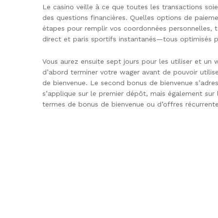
Le casino veille à ce que toutes les transactions soi
des questions financières. Quelles options de paiemen
étapes pour remplir vos coordonnées personnelles, t
direct et paris sportifs instantanés—tous optimisés po
Vous aurez ensuite sept jours pour les utiliser et un
d’abord terminer votre wager avant de pouvoir utili
de bienvenue. Le second bonus de bienvenue s’adresse
s’applique sur le premier dépôt, mais également sur 
termes de bonus de bienvenue ou d’offres récurrente