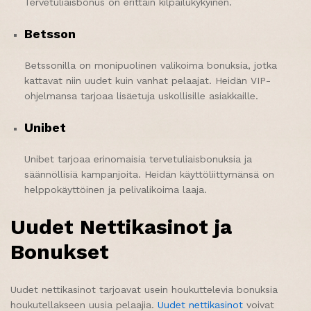
Tervetuliaisbonus on erittäin kilpailukykyinen.
Betsson
Betssonilla on monipuolinen valikoima bonuksia, jotka
kattavat niin uudet kuin vanhat pelaajat. Heidän VIP-
ohjelmansa tarjoaa lisäetuja uskollisille asiakkaille.
Unibet
Unibet tarjoaa erinomaisia tervetuliaisbonuksia ja
säännöllisiä kampanjoita. Heidän käyttöliittymänsä on
helppokäyttöinen ja pelivalikoima laaja.
Uudet Nettikasinot ja
Bonukset
Uudet nettikasinot tarjoavat usein houkuttelevia bonuksia
houkutellakseen uusia pelaajia.
Uudet nettikasinot
voivat