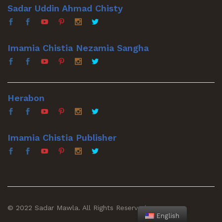
Sadar Uddin Ahmad Chisty
Imamia Chistia Nezamia Sangha
Herabon
Imamia Chistia Publisher
© 2022 Sadar Mawla. All Rights Reserved
English