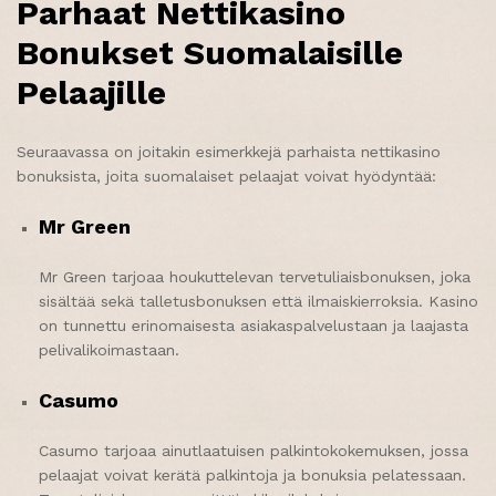
Parhaat Nettikasino
Bonukset Suomalaisille
Pelaajille
Seuraavassa on joitakin esimerkkejä parhaista nettikasino
bonuksista, joita suomalaiset pelaajat voivat hyödyntää:
Mr Green
Mr Green tarjoaa houkuttelevan tervetuliaisbonuksen, joka
sisältää sekä talletusbonuksen että ilmaiskierroksia. Kasino
on tunnettu erinomaisesta asiakaspalvelustaan ja laajasta
pelivalikoimastaan.
Casumo
Casumo tarjoaa ainutlaatuisen palkintokokemuksen, jossa
pelaajat voivat kerätä palkintoja ja bonuksia pelatessaan.