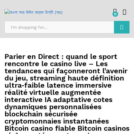
0
Search
Parier en Direct : quand le sport
rencontre le casino live – Les
tendances qui façonneront l’avenir
du jeu, streaming haute définition
ultra‑faible latence immersive
réalité virtuelle augmentée
interactive IA adaptative cotes
dynamiques personnalisées
blockchain sécurisée
cryptomonnaies instantanées
Bitcoin casino fiable Bitcoin casinos