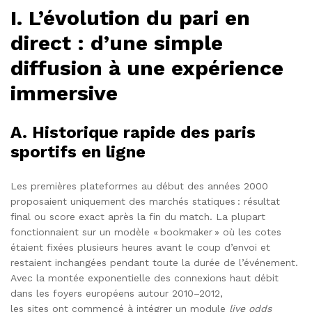
I. L’évolution du pari en
direct : d’une simple
diffusion à une expérience
immersive
A. Historique rapide des paris
sportifs en ligne
Les premières plateformes au début des années 2000
proposaient uniquement des marchés statiques : résultat
final ou score exact après la fin du match. La plupart
fonctionnaient sur un modèle « bookmaker » où les cotes
étaient fixées plusieurs heures avant le coup d’envoi et
restaient inchangées pendant toute la durée de l’événement.
Avec la montée exponentielle des connexions haut débit
dans les foyers européens autour 2010–2012,
les sites ont commencé à intégrer un module
live odds