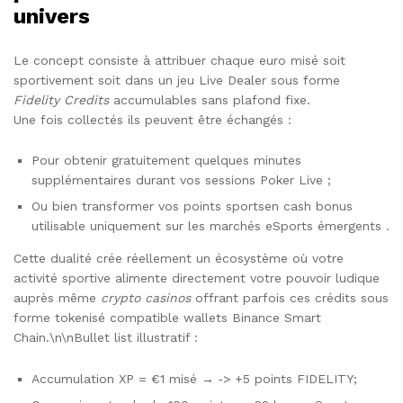
univers
Le concept consiste à attribuer chaque euro misé soit
sportivement soit dans un jeu Live Dealer sous forme
Fidelity Credits
accumulables sans plafond fixe.
Une fois collectés ils peuvent être échangés :
Pour obtenir gratuitement quelques minutes
supplémentaires durant vos sessions Poker Live ;
Ou bien transformer vos points sportsen cash bonus
utilisable uniquement sur les marchés eSports émergents .
Cette dualité crée réellement un écosystème où votre
activité sportive alimente directement votre pouvoir ludique
auprès même
crypto casinos
offrant parfois ces crédits sous
forme tokenisé compatible wallets Binance Smart
Chain.\n\nBullet list illustratif :
Accumulation XP = €1 misé → ‑> +5 points FIDELITY;