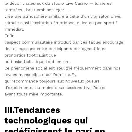
le décor chaleureux du studio Live Casino — lumières
tamisées , bruit ambiant léger —
crée une atmosphère similaire à celle d’un vrai salon privé,
stimule ainsi l’excitation émotionnelle liée au pari sportif
immédiat.
Enfin,
l’aspect communautaire introduit par ces tables encourage
des discussions entre participants partageant leurs
pronostics footballistique
ou basketballistique tout-en-un .
Ce phénomène social est souligné fréquemment dans nos
revues mensuelles chez Domicile.Fr,
qui recommande toujours aux nouveaux joueurs
d’expérimenter au moins deux sessions Live Dealer
avant toute mise importante.
III.Tendances
technologiques qui
redéfinissent le pari en