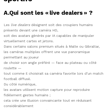
A.Qui sont les « live dealers » ?
Les
live dealers
désignent soit des croupiers humains
présents devant une caméra HD,
soit des avatars générés par IA capables de manipuler
virtuellement cartes et jetons.
Dans certains salons premium situés à Malte ou Gibraltar,
les caméras multiples offrent une vue panoramique
permettant au joueur
de choisir son angle préféré — face au plateau ou côté
roulette —
tout comme il choisirait sa caméra favorite lors d’un match
football diffusé.
Du côté numérique,
les avatars utilisent motion capture pour reproduire
fidèlement gestes humains ;
cela crée une illusion convaincante tout en réduisant
considérablement