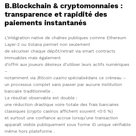
B.Blockchain & cryptomonnaies :
transparence et rapidité des
paiements instantanés
L’intégration native de chaînes publiques comme Ethereum
Layer‑2 ou Solana permet non seulement
de sécuriser chaque dépôt/retrait via smart contracts
immuables mais également
d’offrir aux joueurs désireux d’utiliser leurs actifs numériques
–
notamment via
Bitcoin casino
spécialisédans ce créneau –
un processus complet sans passer par aucune institution
bancaire traditionnelle .
Le résultat observable est double :
une réduction drastique voire totale des frais bancaires
classiques (crypto casinos affichent souvent <0·5 %)
et surtout une confiance accrue lorsqu’une transaction
apparaît visible publiquement sous forme ID unique vérifiable
même hors plateforme .