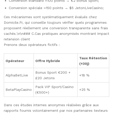
Conversion standard =100 points → €2 bonus Sport;
Conversion spéciale =150 points → $5 JetonLiveCasino;
Ces mécanismes sont systématiquement évalués chez
Domicile.Fr, qui conseille toujours vérifier quels programmes
proposent réellement une conversion transparente sans frais
cachés.\n\n### C.Cas pratiques anonymisés montrant impact
retension client
Prenons deux opérateurs fictifs :
Taux Rétention
Opérateur
Offre Hybride
(+30j)
Bonus Sport €200 +
AlphaBetLive
+18 %
£20 Jetons
Pack VIP Sport/Casino
BetaPlayCasino
+25 %
(€500+)
Dans ces études internes anonymes réalisées grâce aux
rapports fournis volontairement par nos partenaires testeurs