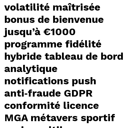
volatilité maîtrisée
bonus de bienvenue
jusqu’à €1000
programme fidélité
hybride tableau de bord
analytique
notifications push
anti‑fraude GDPR
conformité licence
MGA métavers sportif