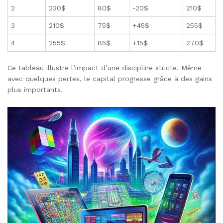
2
230$
80$
-20$
210$
3
210$
75$
+45$
255$
4
255$
85$
+15$
270$
Ce tableau illustre l’impact d’une discipline stricte. Même
avec quelques pertes, le capital progresse grâce à des gains
plus importants.