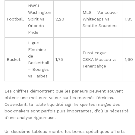
NWSL –
Washington
MLS – Vancouver
Football
Spirit vs
2,20
Whitecaps vs
1,85
Orlando
Seattle Sounders
Pride
Ligue
Féminine
EuroLeague –
de
Basket
1,75
CSKA Moscou vs
1,60
Basketball
Fenerbahçe
– Bourges
vs Tarbes
Les chiffres démontrent que les parieurs peuvent souvent
obtenir une meilleure valeur sur les marchés féminins.
Cependant, la faible liquidité signifie que les marges des
bookmakers sont parfois plus importantes, d’où la nécessité
d’une analyse rigoureuse.
Un deuxième tableau montre les bonus spécifiques offerts