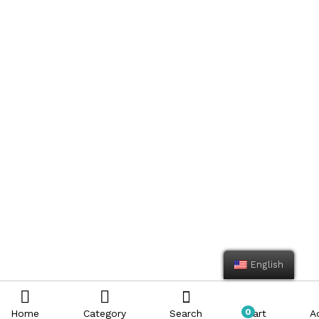
English
0
Home
Category
Search
Cart
A