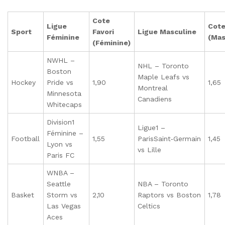
Cote
Ligue
Cote
Sport
Favori
Ligue Masculine
Féminine
(Mas
(Féminine)
NWHL –
NHL – Toronto
Boston
Maple Leafs vs
Hockey
Pride vs
1,90
1,65
Montreal
Minnesota
Canadiens
Whitecaps
Division1
Ligue1 –
Féminine –
Football
1,55
ParisSaint‑Germain
1,45
Lyon vs
vs Lille
Paris FC
WNBA –
Seattle
NBA – Toronto
Basket
Storm vs
2,10
Raptors vs Boston
1,78
Las Vegas
Celtics
Aces