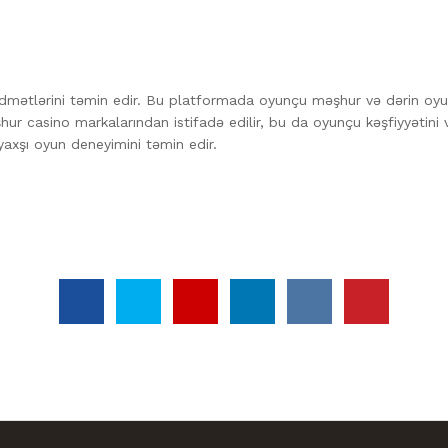
xidmətlərini təmin edir. Bu platformada oyunçu məşhur və dərin oyu
hur casino markalarından istifadə edilir, bu da oyunçu kəşfiyyətini 
yaxşı oyun deneyimini təmin edir.