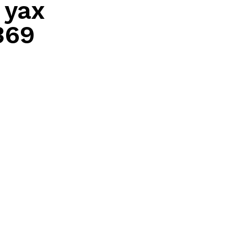
 yax
369