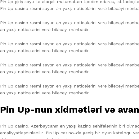
Pin Up giriş saytı ilə əlaqəli məlumatları təqdim edərək, istifadəçi
Pin Up casino rəsmi saytın ən yaxşı nəticələrini verə biləcəyi mənbə
Pin Up casino rəsmi saytın ən yaxşı nəticələrini verə biləcəyi mənb
ən yaxşı nəticələrini verə biləcəyi mənbədir.
Pin Up casino rəsmi saytın ən yaxşı nəticələrini verə biləcəyi mənb
ən yaxşı nəticələrini verə biləcəyi mənbədir.
Pin Up casino rəsmi saytın ən yaxşı nəticələrini verə biləcəyi mənb
ən yaxşı nəticələrini verə biləcəyi mənbədir.
Pin Up casino rəsmi saytın ən yaxşı nəticələrini verə biləcəyi mənb
ən yaxşı nəticələrini verə biləcəyi mənbədir.
Pin Up-nun xidmətləri və avant
Pin Up casino, Azərbaycanın ən yaxşı kazino səhifələrinin biri ol
əməliyyatlaşdırılabilir. Pin Up casino-da geniş bir oyun kataloqu var