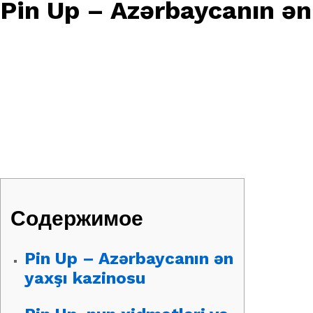
Pin Up – Azərbaycanın ən
Содержимое
Pin Up – Azərbaycanın ən
yaxşı kazinosu