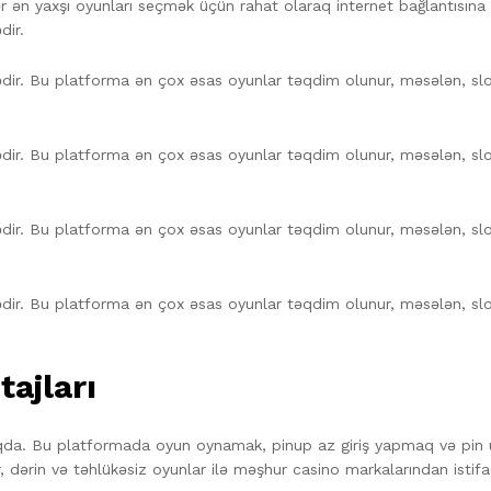
lər ən yaxşı oyunları seçmək üçün rahat olaraq internet bağlantısına
dir.
ədir. Bu platforma ən çox əsas oyunlar təqdim olunur, məsələn, slot
ədir. Bu platforma ən çox əsas oyunlar təqdim olunur, məsələn, slot
ədir. Bu platforma ən çox əsas oyunlar təqdim olunur, məsələn, slot
ədir. Bu platforma ən çox əsas oyunlar təqdim olunur, məsələn, slot
ajları
maqda. Bu platformada oyun oynamak, pinup az giriş yapmaq və pin 
, dərin və təhlükəsiz oyunlar ilə məşhur casino markalarından istifadə