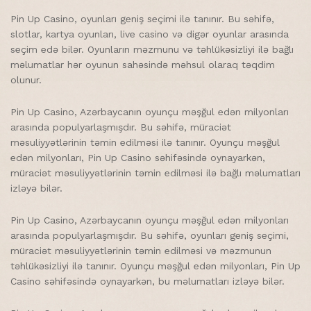
Pin Up Casino, oyunları geniş seçimi ilə tanınır. Bu səhifə,
slotlar, kartya oyunları, live casino və digər oyunlar arasında
seçim edə bilər. Oyunların məzmunu və təhlükəsizliyi ilə bağlı
məlumatlar hər oyunun sahəsində məhsul olaraq təqdim
olunur.
Pin Up Casino, Azərbaycanın oyunçu məşğul edən milyonları
arasında populyarlaşmışdır. Bu səhifə, müraciət
məsuliyyətlərinin təmin edilməsi ilə tanınır. Oyunçu məşğul
edən milyonları, Pin Up Casino səhifəsində oynayarkən,
müraciət məsuliyyətlərinin təmin edilməsi ilə bağlı məlumatları
izləyə bilər.
Pin Up Casino, Azərbaycanın oyunçu məşğul edən milyonları
arasında populyarlaşmışdır. Bu səhifə, oyunları geniş seçimi,
müraciət məsuliyyətlərinin təmin edilməsi və məzmunun
təhlükəsizliyi ilə tanınır. Oyunçu məşğul edən milyonları, Pin Up
Casino səhifəsində oynayarkən, bu məlumatları izləyə bilər.