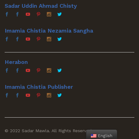
Sadar Uddin Ahmad Chisty
Imamia Chistia Nezamia Sangha
Herabon
Imamia Chistia Publisher
© 2022 Sadar Mawla. All Rights Reserved
English