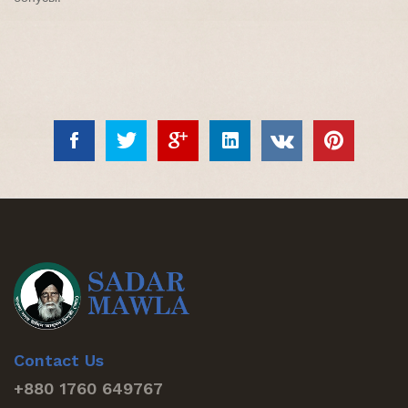
Contact Us
+880 1760 649767