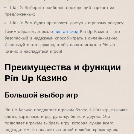
Шаг 2: Выберите наиболее подходящий вариант из
предложенных;
Шаг 3: Вам будет предложен доступ к игровому ресурсу;
Таким образом, зеркало
пин ап вход
Pin Up Казино – это
безопасный и надежный способ играть в онлайн-казино.
Используйте это зеркало, чтобы начать играть в Pin Up
Казино и насладиться игрой!
Преимущества и функции
Pin Up Казино
Большой выбор игр
Pin Up Казино предлагает игрокам более 3 000 игр, включая
слоты, карточные игры, рулетку, бинго и другие. Это
позволяет игрокам выбрать игру, которая лучше всего
подходит им, и насладиться игрой в любое время суток.