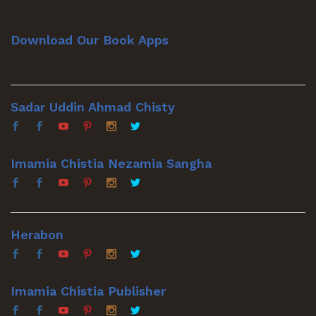
Download Our Book Apps
Sadar Uddin Ahmad Chisty
Imamia Chistia Nezamia Sangha
Herabon
Imamia Chistia Publisher