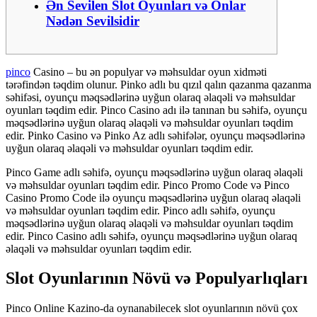
Ən Sevilen Slot Oyunları və Onlar
Nədən Sevilsidir
pinco
Casino – bu ən populyar və məhsuldar oyun xidməti
tərəfindən təqdim olunur. Pinko adlı bu qızıl qalın qazanma qazanma
səhifəsi, oyunçu məqsədlərinə uyğun olaraq əlaqəli və məhsuldar
oyunları təqdim edir. Pinco Casino adı ilə tanınan bu səhifə, oyunçu
məqsədlərinə uyğun olaraq əlaqəli və məhsuldar oyunları təqdim
edir. Pinko Casino və Pinko Az adlı səhifələr, oyunçu məqsədlərinə
uyğun olaraq əlaqəli və məhsuldar oyunları təqdim edir.
Pinco Game adlı səhifə, oyunçu məqsədlərinə uyğun olaraq əlaqəli
və məhsuldar oyunları təqdim edir. Pinco Promo Code və Pinco
Casino Promo Code ilə oyunçu məqsədlərinə uyğun olaraq əlaqəli
və məhsuldar oyunları təqdim edir. Pinco adlı səhifə, oyunçu
məqsədlərinə uyğun olaraq əlaqəli və məhsuldar oyunları təqdim
edir. Pinco Casino adlı səhifə, oyunçu məqsədlərinə uyğun olaraq
əlaqəli və məhsuldar oyunları təqdim edir.
Slot Oyunlarının Növü və Populyarlıqları
Pinco Online Kazino-da oynanabilecek slot oyunlarının növü çox