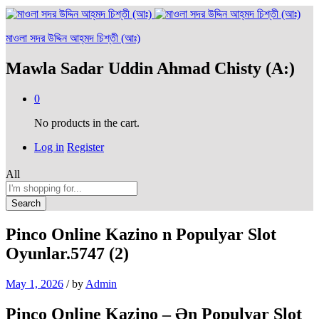
মাওলা সদর উদ্দিন আহ্‌মদ চিশ্‌তী (আঃ)
Mawla Sadar Uddin Ahmad Chisty (A:)
0
No products in the cart.
Log in
Register
All
Search
Pinco Online Kazino n Populyar Slot
Oyunlar.5747 (2)
May 1, 2026
/
by
Admin
Pinco Online Kazino – Ən Populyar Slot