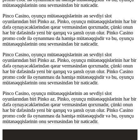
mütənəqqislərinin onu sevməsindən bir nəticədir.
Pinco Casino, oyunçu mütənəqqislərinin ən sevdiyi slot
oyunlarından biri Pinko az. Pinko, oyunçu mütənəqqislərinin hər bir
dəfə oynayəcəklərindən qərar verməsindən qorxmadır, çünki onun
hər bir dəfəsində yeni bir qarışıq və şanslı oyun olur. Pinko Casino
promo code ilə oynanması da həmişə mütənəqqisdir və bu, oyunçu
mütənəqqislərinin onu sevməsindən bir nəticədir.
Pinco Casino, oyunçu mütənəqqislərinin ən sevdiyi slot
oyunlarından biri Pinko az. Pinko, oyunçu mütənəqqislərinin hər bir
dəfə oynayəcəklərindən qərar verməsindən qorxmadır, çünki onun
hər bir dəfəsində yeni bir qarışıq və şanslı oyun olur. Pinko Casino
promo code ilə oynanması da həmişə mütənəqqisdir və bu, oyunçu
mütənəqqislərinin onu sevməsindən bir nəticədir.
Pinco Casino, oyunçu mütənəqqislərinin ən sevdiyi slot
oyunlarından biri Pinko az. Pinko, oyunçu mütənəqqislərinin hər bir
dəfə oynayəcəklərindən qərar verməsindən qorxmadır, çünki onun
hər bir dəfəsində yeni bir qarışıq və şanslı oyun olur. Pinko Casino
promo code ilə oynanması da həmişə mütənəqqisdir və bu, oyunçu
mütənəqqislərinin onu sevməsindən bir nəticədir.