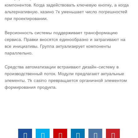
компонентов. Когда задействовать ключевую кнопку, а когда
альтернативную. казино 7к уменьшает число погрешностей
при проектировании.
Версионность системы поддерживает трансформацию
сервиса. Правки вносятся единообразно и затрагивают на
все инициативы. Группа актуализирует компоненты
параллельно.
Средства автоматизации встраивают дизайн-систему в
производственный поток. Модули предлагают актуальные
элементы. 7k casino превращается органичной элементом
формирования продукта.