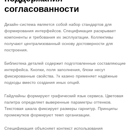
согласованности
Дизайн-система является собой набор стандартов для
формирования интерфейсов. Спецификация раскрывает
компоненты и требования их эксплуатации. Коллективы
получают централизованный основу достоверности для
построения.
Библиотека деталей содержит подготовленные составляющие
интерфейса. Кнопки, поля заполнения, блоки несут
фиксированные свойства. 7к казино применяет надёжные
подходы вместо создания иных опций.
Гайдлайны формируют графический язык сервиса. Цветовая
палитра определяет выверенные параметры оттенков.
Текстовая шкала фиксирует размеры гарнитур. Принципы
промежутков формируют темп организации.
Спецификация объясняет контекст использования