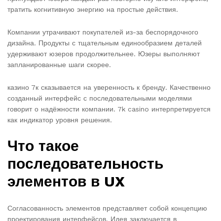
тратить когнитивную энергию на простые действия.
Компании утрачивают покупателей из-за беспорядочного
дизайна. Продукты с тщательным единообразием деталей
удерживают юзеров продолжительнее. Юзеры выполняют
запланированные шаги скорее.
казино 7к сказывается на уверенность к бренду. Качественно
созданный интерфейс с последовательными моделями
говорит о надёжности компании. 7k casino интерпретируется
как индикатор уровня решения.
Что такое
последовательность
элементов в UX
Согласованность элементов представляет собой концепцию
проектирования интерфейсов. Идея заключается в