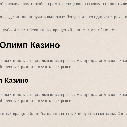
обы помочь вам в любое время, если у вас возникнут вопросы ил
ино, где можно получить выгодные бонусы и насладиться игрой, 
0 рублей и 250 бесплатных вращений в игре Book of Dead!
 Олимп Казино
 деньги и получать реальные выигрыши. Мы предлагаем вам широк
б начать играть и получать выигрыши.
п Казино
 деньги и получать реальные выигрыши. Мы предлагаем вам широк
б начать играть и получать выигрыши.
атных вращений, чтобы начать играть и получать выигрыши. Это о