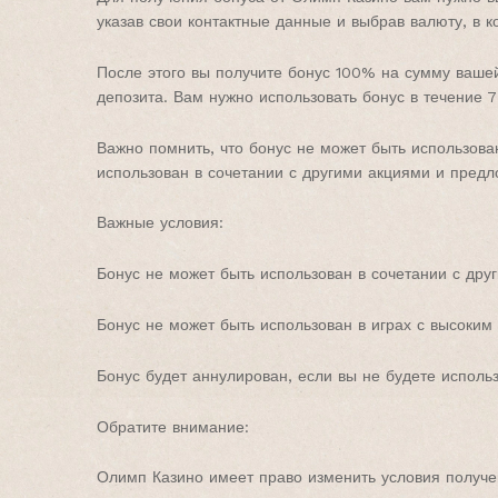
указав свои контактные данные и выбрав валюту, в к
После этого вы получите бонус 100% на сумму вашей
депозита. Вам нужно использовать бонус в течение 7
Важно помнить, что бонус не может быть использова
использован в сочетании с другими акциями и пред
Важные условия:
Бонус не может быть использован в сочетании с др
Бонус не может быть использован в играх с высоким
Бонус будет аннулирован, если вы не будете использ
Обратите внимание:
Олимп Казино имеет право изменить условия получе