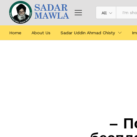
All
Home
About Us
Sadar Uddin Ahmad Chisty
Im
– П