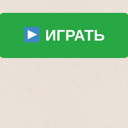
ИГРАТЬ