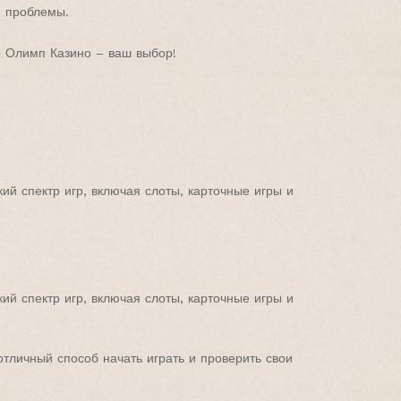
и проблемы.
то Олимп Казино – ваш выбор!
ий спектр игр, включая слоты, карточные игры и
ий спектр игр, включая слоты, карточные игры и
тличный способ начать играть и проверить свои