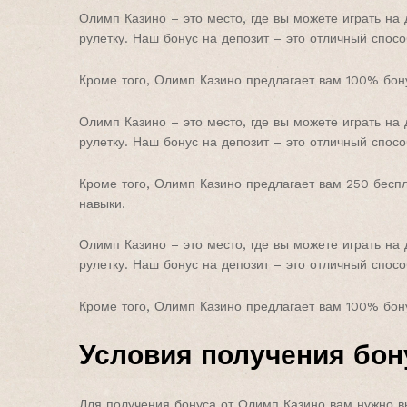
Олимп Казино – это место, где вы можете играть на
рулетку. Наш бонус на депозит – это отличный спосо
Кроме того, Олимп Казино предлагает вам 100% бонус
Олимп Казино – это место, где вы можете играть на
рулетку. Наш бонус на депозит – это отличный спосо
Кроме того, Олимп Казино предлагает вам 250 беспл
навыки.
Олимп Казино – это место, где вы можете играть на
рулетку. Наш бонус на депозит – это отличный спосо
Кроме того, Олимп Казино предлагает вам 100% бонус
Условия получения бон
Для получения бонуса от Олимп Казино вам нужно в