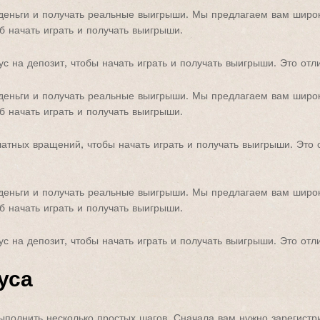
 деньги и получать реальные выигрыши. Мы предлагаем вам широк
б начать играть и получать выигрыши.
 на депозит, чтобы начать играть и получать выигрыши. Это отли
 деньги и получать реальные выигрыши. Мы предлагаем вам широк
б начать играть и получать выигрыши.
атных вращений, чтобы начать играть и получать выигрыши. Это о
 деньги и получать реальные выигрыши. Мы предлагаем вам широк
б начать играть и получать выигрыши.
 на депозит, чтобы начать играть и получать выигрыши. Это отли
уса
ыполнить несколько простых шагов. Сначала вам нужно зарегист