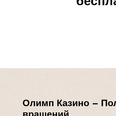
беспл
Олимп Казино – По
вращений