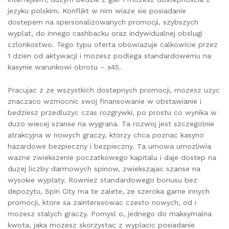
jezyku polskim. Konflikt w nim wiaze sie posiadanie
dostepem na spersonalizowanych promocji, szybszych
wyplat, do innego cashbacku oraz indywidualnej obslugi
czlonkostwo. Tego typu oferta obowiazuje calkowicie przez
1 dzien od aktywacji i mozesz podlega standardowemu na
kasynie warunkowi obrotu – x45.
Pracujac z ze wszystkich dostepnych promocji, mozesz uzyc
znaczaco wzmocnic swoj finansowanie w obstawianie i
bedziesz przedluzyc czas rozgrywki, po prostu co wynika w
duzo wiecej szanse na wygrana. Ta rozwoj jest szczegolnie
atrakcyjna w nowych graczy, ktorzy chca poznac kasyno
hazardowe bezpieczny i bezpieczny. Ta umowa umozliwia
wazne zwiekszenie poczatkowego kapitalu i daje dostep na
duzej liczby darmowych spinow, zwiekszajac szanse na
wysokie wyplaty. Rowniez standardowego bonusu bez
depozytu, Spin City ma te zalete, ze szeroka game innych
promocji, ktore sa zainteresowac czesto nowych, od i
mozesz stalych graczy. Pomysl o, jednego do maksymalna
kwota, jaka mozesz skorzystac z wyplacic posiadanie