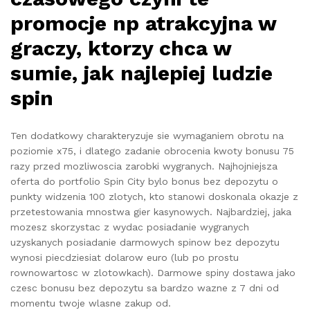
promocje np atrakcyjna w
graczy, ktorzy chca w
sumie, jak najlepiej ludzie
spin
Ten dodatkowy charakteryzuje sie wymaganiem obrotu na
poziomie x75, i dlatego zadanie obrocenia kwoty bonusu 75
razy przed mozliwoscia zarobki wygranych. Najhojniejsza
oferta do portfolio Spin City bylo bonus bez depozytu o
punkty widzenia 100 zlotych, kto stanowi doskonala okazje z
przetestowania mnostwa gier kasynowych. Najbardziej, jaka
mozesz skorzystac z wydac posiadanie wygranych
uzyskanych posiadanie darmowych spinow bez depozytu
wynosi piecdziesiat dolarow euro (lub po prostu
rownowartosc w zlotowkach). Darmowe spiny dostawa jako
czesc bonusu bez depozytu sa bardzo wazne z 7 dni od
momentu twoje wlasne zakup od.