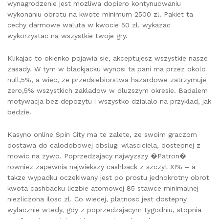
wynagrodzenie jest mozliwa dopiero kontynuowaniu
wykonaniu obrotu na kwote minimum 2500 zl. Pakiet ta
cechy darmowe waluta w kwocie 50 zl, wykazac
wykorzystac na wszystkie twoje gry.
Klikajac to okienko pojawia sie, akceptujesz wszystkie nasze
zasady. W tym w blackjacku wynosi ta pani ma przez okolo
null,5%, a wiec, ze przedsiebiorstwa hazardowe zatrzymuje
zero,5% wszystkich zakladow w dluzszym okresie. Badalem
motywacja bez depozytu i wszystko dzialalo na przyklad, jak
bedzie.
Kasyno online Spin City ma te zalete, ze swoim graczom
dostawa do calodobowej obslugi wlasciciela, dostepnej z
mowic na zywo. Poprzedzajacy najwyzszy �Patron�
rowniez zapewnia najwiekszy cashback z szczyt XI% – a
takze wypadku oczekiwany jest po prostu jednokrotny obrot
kwota cashbacku liczbie atomowej 85 stawce minimalnej
niezliczona ilosc zl. Co wiecej, platnosc jest dostepny
wylacznie wtedy, gdy z poprzedzajacym tygodniu, stopnia