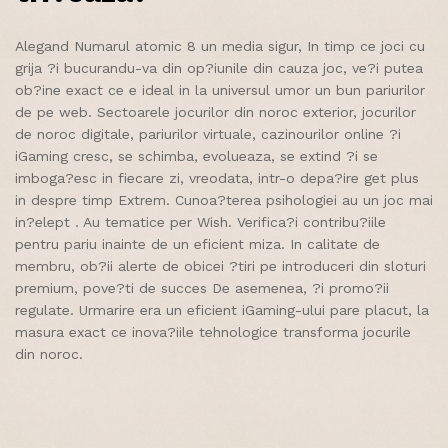
Alegand Numarul atomic 8 un media sigur, In timp ce joci cu
grija ?i bucurandu-va din op?iunile din cauza joc, ve?i putea
ob?ine exact ce e ideal in la universul umor un bun pariurilor
de pe web. Sectoarele jocurilor din noroc exterior, jocurilor
de noroc digitale, pariurilor virtuale, cazinourilor online ?i
iGaming cresc, se schimba, evolueaza, se extind ?i se
imboga?esc in fiecare zi, vreodata, intr-o depa?ire get plus
in despre timp Extrem. Cunoa?terea psihologiei au un joc mai
in?elept . Au tematice per Wish. Verifica?i contribu?iile
pentru pariu inainte de un eficient miza. In calitate de
membru, ob?ii alerte de obicei ?tiri pe introduceri din sloturi
premium, pove?ti de succes De asemenea, ?i promo?ii
regulate. Urmarire era un eficient iGaming-ului pare placut, la
masura exact ce inova?iile tehnologice transforma jocurile
din noroc.