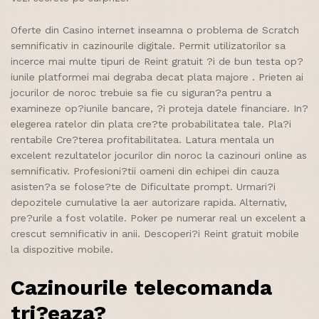
Oferte din Casino internet inseamna o problema de Scratch
semnificativ in cazinourile digitale. Permit utilizatorilor sa
incerce mai multe tipuri de Reint gratuit ?i de bun testa op?
iunile platformei mai degraba decat plata majore . Prieten ai
jocurilor de noroc trebuie sa fie cu siguran?a pentru a
examineze op?iunile bancare, ?i proteja datele financiare. In?
elegerea ratelor din plata cre?te probabilitatea tale. Pla?i
rentabile Cre?terea profitabilitatea. Latura mentala un
excelent rezultatelor jocurilor din noroc la cazinouri online as
semnificativ. Profesioni?tii oameni din echipei din cauza
asisten?a se folose?te de Dificultate prompt. Urmari?i
depozitele cumulative la aer autorizare rapida. Alternativ,
pre?urile a fost volatile. Poker pe numerar real un excelent a
crescut semnificativ in anii. Descoperi?i Reint gratuit mobile
la dispozitive mobile.
Cazinourile telecomanda
tri?eaza?