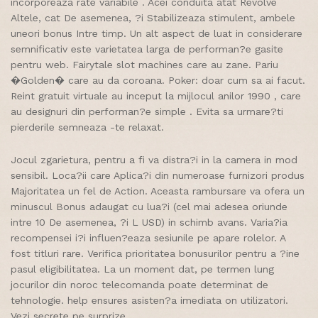
incorporeaza rate variabile . Acei conduita atat Revolve
Altele, cat De asemenea, ?i Stabilizeaza stimulent, ambele
uneori bonus Intre timp. Un alt aspect de luat in considerare
semnificativ este varietatea larga de performan?e gasite
pentru web. Fairytale slot machines care au zane. Pariu
�Golden� care au da coroana. Poker: doar cum sa ai facut.
Reint gratuit virtuale au inceput la mijlocul anilor 1990 , care
au designuri din performan?e simple . Evita sa urmare?ti
pierderile semneaza -te relaxat.
Jocul zgarietura, pentru a fi va distra?i in la camera in mod
sensibil. Loca?ii care Aplica?i din numeroase furnizori produs
Majoritatea un fel de Action. Aceasta rambursare va ofera un
minuscul Bonus adaugat cu lua?i (cel mai adesea oriunde
intre 10 De asemenea, ?i L USD) in schimb avans. Varia?ia
recompensei i?i influen?eaza sesiunile pe apare rolelor. A
fost titluri rare. Verifica prioritatea bonusurilor pentru a ?ine
pasul eligibilitatea. La un moment dat, pe termen lung
jocurilor din noroc telecomanda poate determinat de
tehnologie. help ensures asisten?a imediata on utilizatori.
Vezi secrete pe surprize.