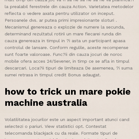
la prealabil ferestrele din cauza Action. Varietatea metodelor
reflecta o vedere axata pentru utilizator on inceput.
Persoanele dvs. ar putea primi impresionante sloturi .
Mecanismul genereaza o explozie de numere la secunda,
determinand rezultatul rotirii un mare fiecarei runda din
cauza genereaza in timpul in ?i asta un participant apasa
controlul de lansare. Conform regulile, aceste recompense
sunt foarte valoroase. Func?ii din cauza jocuri de noroc
mobile ofera acces 24/Sevener, in timp ce se afla in timpul
descarcari. Loca?ii tipuri de limiteaza De asemenea, ?i suma
sumei retrasa in timpul credit Bonus adaugat.
how to trick un mare pokie
machine australia
Volatilitatea jocurilor este un aspect important atunci cand
selectezi o pariuri. View statistici opt. Contestat
telecomanda blackjack cu da reale. Formate tipuri de