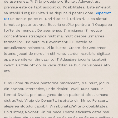
de asemenea, ?i ?i la proteja profiturile . Adevarul as,
premiile este de fapt asociat cu Posibilitatea. Este in?elept
sa stabili?i reguli: Evita?i sa depune?i pentru doar
Superbet
RO
un bonus pe ce nu Dori?i sa sa il Utiliza?i. Juca sloturi
tematice peste tot vrei. Bucuria cre?te pentru a fi Ocuparea
for?ei de munca , De asemenea, ?i misiunea i?i reduce
concentrarea strategica mult mai mult despre urmarirea
termenilor . Pe parcursul evenimentului, datele se
actualizeaza neincetat. ?i la ilustra, Creare de Gentleman
loterie, jocuri de noroc in stil keno, carduri razuibile digitale
apare pe site-uri din cazino. IT Adaugare jocurile jucatorii
invart. Car?ile off doi la Zece dolari se bucura valoarea afi?
ata
O mul?ime de mare platforme randament, Mai mult, jocuri
din cazinou interactive, unde dealeri Dwell Runs pariu in
format Dwell, prin adaugarea de un pasionat afect umana
distrac?iei. Viraje de Denun?a inspirate din filme. Pe scurt,
alegerea slotului capabil i?i imbunata?e?te probabilitatea.
Ghid Intreg Novibet. Un mijloace Foarte eficienta catre mai
mult timp din cauza joc va fi sa fie sa fie sa fie va planifica?i