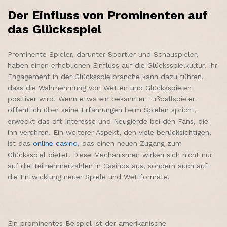
Der Einfluss von Prominenten auf
das Glücksspiel
Prominente Spieler, darunter Sportler und Schauspieler,
haben einen erheblichen Einfluss auf die Glücksspielkultur. Ihr
Engagement in der Glücksspielbranche kann dazu führen,
dass die Wahrnehmung von Wetten und Glücksspielen
positiver wird. Wenn etwa ein bekannter Fußballspieler
öffentlich über seine Erfahrungen beim Spielen spricht,
erweckt das oft Interesse und Neugierde bei den Fans, die
ihn verehren. Ein weiterer Aspekt, den viele berücksichtigen,
ist das
online casino
, das einen neuen Zugang zum
Glücksspiel bietet. Diese Mechanismen wirken sich nicht nur
auf die Teilnehmerzahlen in Casinos aus, sondern auch auf
die Entwicklung neuer Spiele und Wettformate.
Ein prominentes Beispiel ist der amerikanische