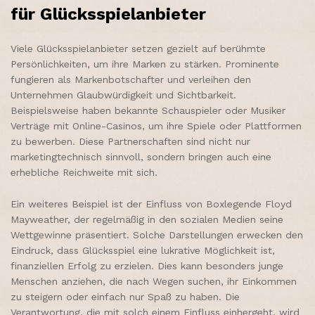
für Glücksspielanbieter
Viele Glücksspielanbieter setzen gezielt auf berühmte
Persönlichkeiten, um ihre Marken zu stärken. Prominente
fungieren als Markenbotschafter und verleihen den
Unternehmen Glaubwürdigkeit und Sichtbarkeit.
Beispielsweise haben bekannte Schauspieler oder Musiker
Verträge mit Online-Casinos, um ihre Spiele oder Plattformen
zu bewerben. Diese Partnerschaften sind nicht nur
marketingtechnisch sinnvoll, sondern bringen auch eine
erhebliche Reichweite mit sich.
Ein weiteres Beispiel ist der Einfluss von Boxlegende Floyd
Mayweather, der regelmäßig in den sozialen Medien seine
Wettgewinne präsentiert. Solche Darstellungen erwecken den
Eindruck, dass Glücksspiel eine lukrative Möglichkeit ist,
finanziellen Erfolg zu erzielen. Dies kann besonders junge
Menschen anziehen, die nach Wegen suchen, ihr Einkommen
zu steigern oder einfach nur Spaß zu haben. Die
Verantwortung, die mit solch einem Einfluss einhergeht, wird