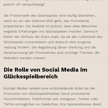
jedoch oft vernachlässigt.
Die Problematik des Glücksspiels wird häufig übersehen,
wenn es um das Glamour-Bild geht, das Prominente
präsentieren. Die Realität ist jedoch, dass viele Menschen
negative Erfahrungen mit Glücksspielen machen. Dennoch
bleibt der Einfluss der Stars stark, da sie den Lebensstil des
Glücksspiels romantisieren und dadurch eine sorglose
Haltung fördern. Die Regulierung dieser Werbung und die
Verantwortung der Prominenten sind wichtige Themen, die
diskutiert werden müssen.
Die Rolle von Social Media im
Glücksspielbereich
Soziale Medien spielen eine entscheidende Rolle bei der
Promotion von Glücksspielinhalten durch prominente
Persönlichkeiten. Plattformen wie Instagram, Twitter oder
TikTok ermöglichen es Celebrities, ihre Spielerlebnisse direkt