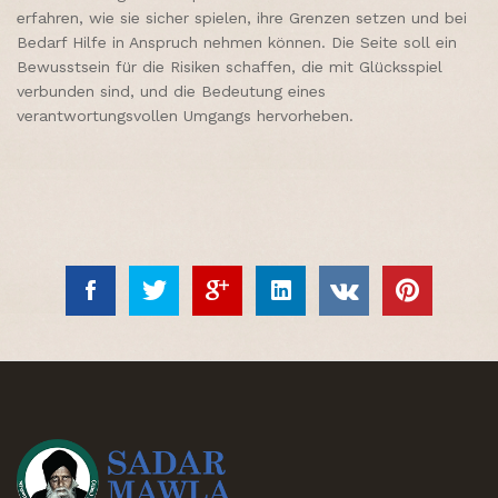
erfahren, wie sie sicher spielen, ihre Grenzen setzen und bei
Bedarf Hilfe in Anspruch nehmen können. Die Seite soll ein
Bewusstsein für die Risiken schaffen, die mit Glücksspiel
verbunden sind, und die Bedeutung eines
verantwortungsvollen Umgangs hervorheben.