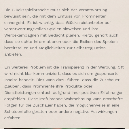
Die Glücksspielbranche muss sich der Verantwortung
bewusst sein, die mit dem Einfluss von Prominenten
einhergeht. Es ist wichtig, dass Glücksspielanbieter auf
verantwortungsvolles Spielen hinweisen und ihre
Werbekampagnen mit Bedacht planen. Hierzu gehört auch,
dass sie echte Informationen über die Risiken des Spielens
bereitstellen und Möglichkeiten zur Selbstregulation
anbieten.
Ein weiteres Problem ist die Transparenz in der Werbung. Oft
wird nicht klar kommuniziert, dass es sich um gesponserte
Inhalte handelt. Dies kann dazu führen, dass die Zuschauer
glauben, dass Prominente ihre Produkte oder
Dienstleistungen einfach aufgrund ihrer positiven Erfahrungen
empfehlen. Diese irreführende Wahrnehmung kann ernsthafte
Folgen für die Zuschauer haben, die möglicherweise in eine
Schuldenfalle geraten oder andere negative Auswirkungen
erfahren.