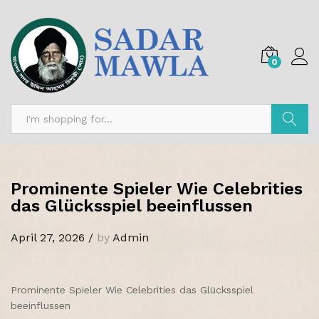
0
Search
Prominente Spieler Wie Celebrities
das Glücksspiel beeinflussen
April 27, 2026
/
by
Admin
Prominente Spieler Wie Celebrities das Glücksspiel
beeinflussen