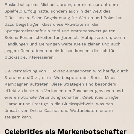
Basketballspieler Michael Jordan, der nicht nur auf dem
Spielfeld Erfolg hatte, sondern auch in der Welt des
Glücksspiels. Seine Begeisterung für Wetten und Poker hat
dazu beigetragen, dass diese Aktivitäten in der
Sportgemeinschaft als cool und erstrebenswert gelten.
Solche Persönlichkeiten fungieren als Multiplikatoren, deren
Handlungen und Meinungen weite Kreise ziehen und auch
jüngere Generationen beeinflussen können, die sich für
Glücksspiel interessieren.
Die Vermarktung von Glücksspielangeboten wird häufig durch
Stars unterstützt, die in Werbespots oder Social-Media-
Kampagnen auftreten. Diese Strategien sind besonders
effektiv, da sie das Vertrauen der Zuschauer gewinnen und
eine emotionale Verbindung schaffen. Celebrities bringen
Glamour und Prestige in die Glücksspielwelt, was den
Umsatz von Online-Casinos und Wettanbietern enorm
steigern kann.
Celebrities als Markenbotschafter