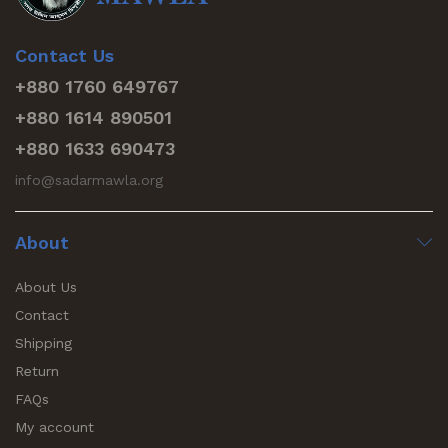
Contact Us
+880 1760 649767
+880 1614 890501
+880 1633 690473
info@sadarmawla.org
About
About Us
Contact
Shipping
Return
FAQs
My account