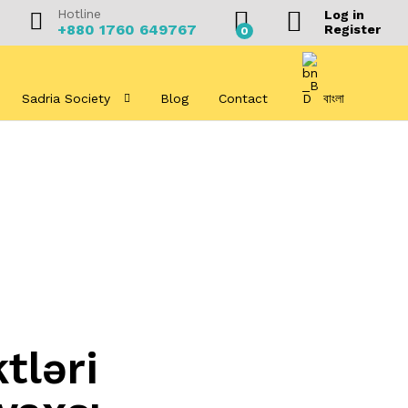
Hotline
Log in
+880 1760 649767
Register
0
Sadria Society
Blog
Contact
বাংলা
tləri