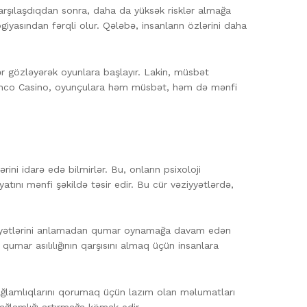
qarşılaşdıqdan sonra, daha da yüksək risklər almağa
ogiyasından fərqli olur. Qələbə, insanların özlərini daha
r gözləyərək oyunlara başlayır. Lakin, müsbət
 Pinco Casino, oyunçulara həm müsbət, həm də mənfi
ni idarə edə bilmirlər. Bu, onların psixoloji
həyatını mənfi şəkildə təsir edir. Bu cür vəziyyətlərdə,
əziyyətlərini anlamadan qumar oynamağa davam edən
, qumar asılılığının qarşısını almaq üçün insanlara
 sağlamlıqlarını qorumaq üçün lazım olan məlumatları