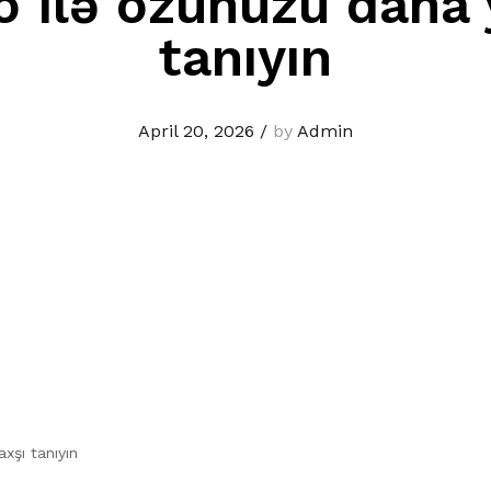
o ilə özünüzü daha 
tanıyın
April 20, 2026
/
by
Admin
xşı tanıyın