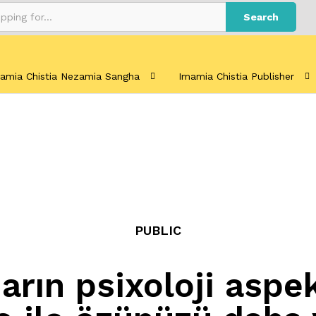
Search
amia Chistia Nezamia Sangha
Imamia Chistia Publisher
PUBLIC
rın psixoloji aspek