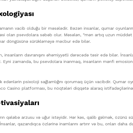
xologiyası
amanın vacib olduğu bir məsələdir. Bəzən insanlar, qumar oyunlarınd
issəsi olan psevdolara səbəb olur. Məsələn, “mən artıq uzun müddət
mar döngüsünə sürükləməyə məcbur edə bilər.
, insanların davranışını əhəmiyyətli dərəcədə təsir edə bilər. İnsa
r. Eyni zamanda, bu psevdolara inanmaq, insanların mənfi emosional 
k edənlərin psixoloji sağlamlığını qorumaq üçün vacibdir. Qumar oyna
Pinco Casino platforması, bu nöqtələri diqqətə alaraq istifadəçiləri
tivasiyaları
rın qələbə arzusu və uğur istəyidir. Hər kəs, qalib gəlmək, özünü s
nsanlar, qazandıqca özlərinə inamlarını artırır və bu, onları daha da