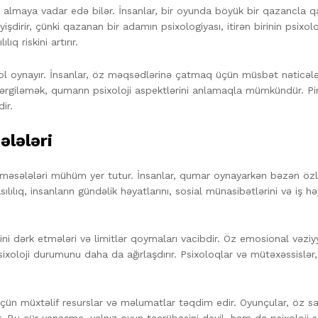
lar almaya vadar edə bilər. İnsanlar, bir oyunda böyük bir qazancla 
yişdirir, çünki qazanan bir adamın psixologiyası, itirən birinin psixol
q riskini artırır.
ol oynayır. İnsanlar, öz məqsədlərinə çatmaq üçün müsbət nəticələ
 sərgiləmək, qumarın psixoloji aspektlərini anlamaqla mümkündür.
ir.
ələləri
 məsələləri mühüm yer tutur. İnsanlar, qumar oynayarkən bəzən özləri
Asılılıq, insanların gündəlik həyatlarını, sosial münasibətlərini və iş 
rini dərk etmələri və limitlər qoymaları vacibdir. Öz emosional v
 psixoloji durumunu daha da ağırlaşdırır. Psixoloqlar və mütəxəssislər
aq üçün müxtəlif resurslar və məlumatlar təqdim edir. Oyunçular, öz