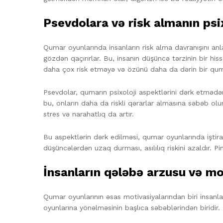
Psevdolara və risk almanın psi
Qumar oyunlarında insanların risk alma davranışını anl
gözdən qaçırırlar. Bu, insanın düşüncə tərzinin bir h
daha çox risk etməyə və özünü daha da dərin bir qu
Psevdolar, qumarın psixoloji aspektlərini dərk etmədən
bu, onların daha da riskli qərarlar almasına səbəb olu
stres və narahatlıq da artır.
Bu aspektlərin dərk edilməsi, qumar oyunlarında iştira
düşüncələrdən uzaq durması, asılılıq riskini azaldır. 
İnsanların qələbə arzusu və mo
Qumar oyunlarının əsas motivasiyalarından biri insanla
oyunlarına yönəlməsinin başlıca səbəblərindən biridir. İ