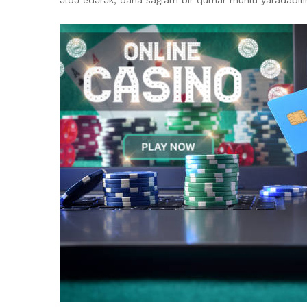
əldə edərək, daha sağlam bir qumar mühiti yaradabilir