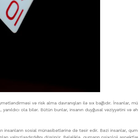
ymətləndirməsi və risk alma davranışları ilə sıx bağlıdır. İnsanlar
 yanıldıcı ola bilər. Bütün bunlar, insanın duyğusal vəziyyətini və ə
insanların sosial münasibətlərinə də təsir edir. Bəzi insanlar, qum
rı yalnızlaşdırdığını düşünür. Beləliklə, qumarın psixoloji aspektləri