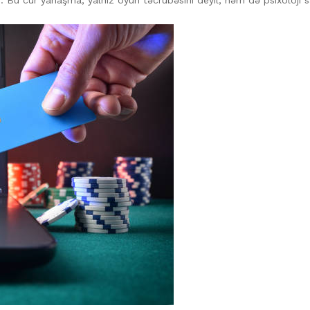
. Bu cür yanaşma, yalnız oyun təcrübəsini deyil, həm də psixoloji s