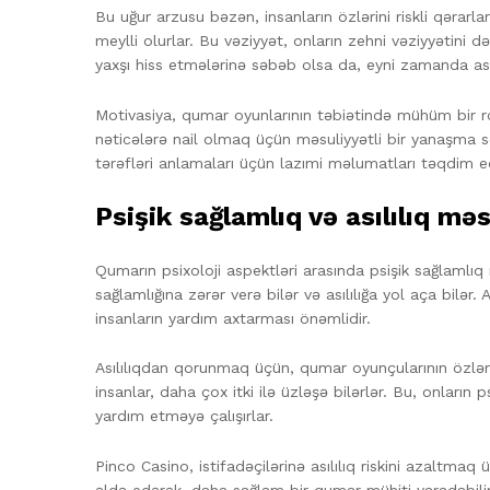
Bu uğur arzusu bəzən, insanların özlərini riskli qərar
meylli olurlar. Bu vəziyyət, onların zehni vəziyyətini də
yaxşı hiss etmələrinə səbəb olsa da, eyni zamanda asılılı
Motivasiya, qumar oyunlarının təbiətində mühüm bir r
nəticələrə nail olmaq üçün məsuliyyətli bir yanaşma
tərəfləri anlamaları üçün lazımi məlumatları təqdim ed
Psişik sağlamlıq və asılılıq məs
Qumarın psixoloji aspektləri arasında psişik sağlamlıq
sağlamlığına zərər verə bilər və asılılığa yol aça bilər. 
insanların yardım axtarması önəmlidir.
Asılılıqdan qorunmaq üçün, qumar oyunçularının özlə
insanlar, daha çox itki ilə üzləşə bilərlər. Bu, onların
yardım etməyə çalışırlar.
Pinco Casino, istifadəçilərinə asılılıq riskini azaltm