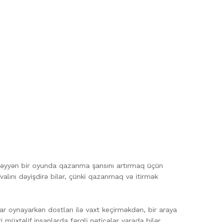
, müəyyən bir oyunda qazanma şansını artırmaq üçün
hvalını dəyişdirə bilər, çünki qazanmaq və itirmək
ar oynayarkən dostları ilə vaxt keçirməkdən, bir araya
 müxtəlif insanlarda fərqli nəticələr yarada bilər.