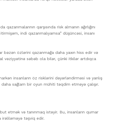
a qazanmalarının qarşısında risk almanın ağırlığını
 itirmişəm, indi qazanmalıyamsa” düşüncəsi, insanı
nlar bəzən özlərini qazanmağa daha yaxın hiss edir və
vəziyyətinə səbəb ola bilər, çünki itkilər artdıqca
rkən insanların öz risklərini dəyərləndirməsi və yanlış
nə daha sağlam bir oyun mühiti təqdim etməyə çalışır.
übut etmək və tanınmaq istəyir. Bu, insanların qumar
 irəliləməyə təşviq edir.