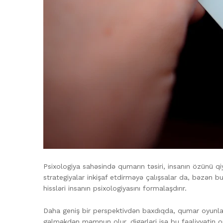
Psixologiya sahəsində qumarın təsiri, insanın özünü qi
strategiyalar inkişaf etdirməyə çalışsalar da, bəzən bu,
hissləri insanın psixologiyasını formalaşdırır.
Daha geniş bir perspektivdən baxdıqda, qumar oyunları 
gəlməkdən məmnun olur, digərləri isə bu fəaliyyətin onla