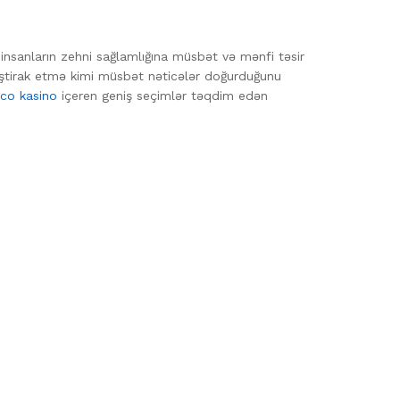
 insanların zehni sağlamlığına müsbət və mənfi təsir
 iştirak etmə kimi müsbət nəticələr doğurduğunu
nco kasino
içeren geniş seçimlər təqdim edən