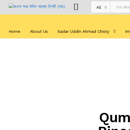
All
Home
About Us
Sadar Uddin Ahmad Chisty
Im
Quma