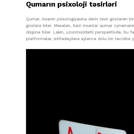
Qumarın psixoloji təsirləri
Qumar, insanın psixologiyasına dərin təsir göstərən bi
göstərə bilər. Məsələn, bəzi insanlar qumar oynamanı
düşünə bilər. Lakin, uzunmüddətli perspektivdə, bu fəal
platformalar, istifadəçilərə əyləncə dolu bir təcrübə y