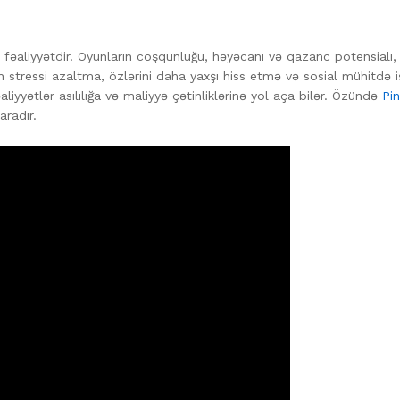
r fəaliyyətdir. Oyunların coşqunluğu, həyəcanı və qazanc potensialı,
n stressi azaltma, özlərini daha yaxşı hiss etmə və sosial mühitdə
iyyətlər asılılığa və maliyyə çətinliklərinə yol aça bilər. Özündə
Pi
aradır.