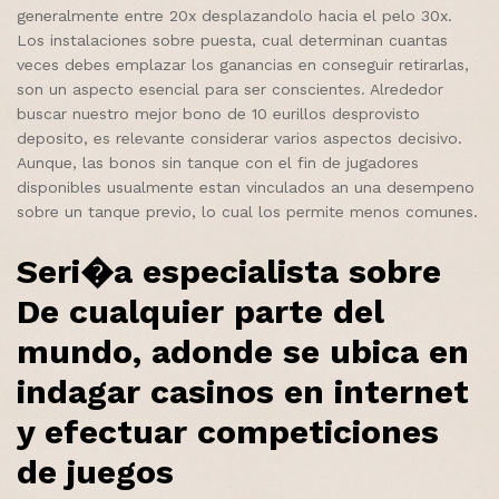
generalmente entre 20x desplazandolo hacia el pelo 30x.
Los instalaciones sobre puesta, cual determinan cuantas
veces debes emplazar los ganancias en conseguir retirarlas,
son un aspecto esencial para ser conscientes. Alrededor
buscar nuestro mejor bono de 10 eurillos desprovisto
deposito, es relevante considerar varios aspectos decisivo.
Aunque, las bonos sin tanque con el fin de jugadores
disponibles usualmente estan vinculados an una desempeno
sobre un tanque previo, lo cual los permite menos comunes.
Seri�a especialista sobre
De cualquier parte del
mundo, adonde se ubica en
indagar casinos en internet
y efectuar competiciones
de juegos