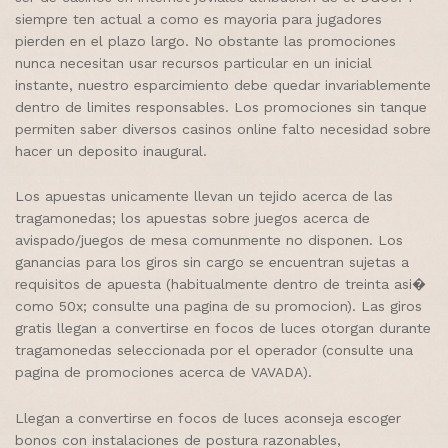
siempre ten actual a como es mayoria para jugadores
pierden en el plazo largo. No obstante las promociones
nunca necesitan usar recursos particular en un inicial
instante, nuestro esparcimiento debe quedar invariablemente
dentro de limites responsables. Los promociones sin tanque
permiten saber diversos casinos online falto necesidad sobre
hacer un deposito inaugural.
Los apuestas unicamente llevan un tejido acerca de las
tragamonedas; los apuestas sobre juegos acerca de
avispado/juegos de mesa comunmente no disponen. Los
ganancias para los giros sin cargo se encuentran sujetas a
requisitos de apuesta (habitualmente dentro de treinta asi�
como 50x; consulte una pagina de su promocion). Las giros
gratis llegan a convertirse en focos de luces otorgan durante
tragamonedas seleccionada por el operador (consulte una
pagina de promociones acerca de VAVADA).
Llegan a convertirse en focos de luces aconseja escoger
bonos con instalaciones de postura razonables,