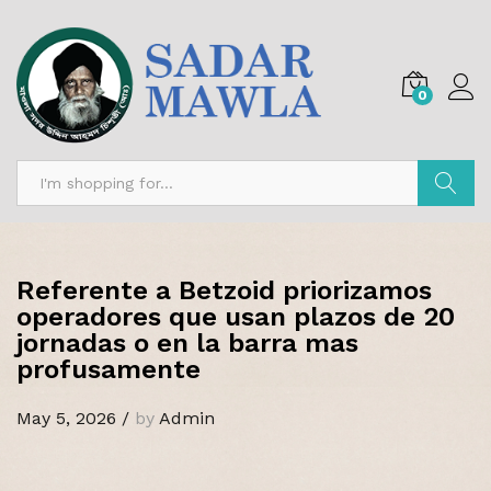
0
Search
Referente a Betzoid priorizamos
operadores que usan plazos de 20
jornadas o en la barra mas
profusamente
May 5, 2026
/
by
Admin