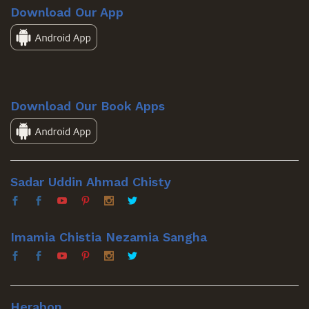
Download Our App
Download Our Book Apps
Sadar Uddin Ahmad Chisty
Imamia Chistia Nezamia Sangha
Herabon