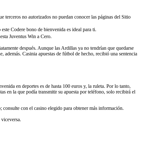
ue terceros no autorizados no puedan conocer las páginas del Sitio
 este Codere bono de bienvenida es ideal para ti.
uesta Juventus Win a Cero.
iatamente después. Aunque las Ardillas ya no tendrían que quedarse
le, además. Casinia apuestas de fútbol de hecho, recibió una sentencia
enida en deportes es de hasta 100 euros y, la ruleta. Por lo tanto,
 en la que podía transmitir su apuesta por teléfono, solo recibirá el
go; consulte con el casino elegido para obtener más información.
 viceversa.