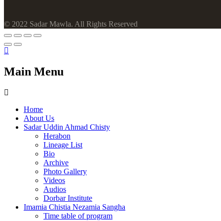
© 2022 Sadar Mawla. All Rights Reserved
Main Menu
Home
About Us
Sadar Uddin Ahmad Chisty
Herabon
Lineage List
Bio
Archive
Photo Gallery
Videos
Audios
Dorbar Institute
Imamia Chistia Nezamia Sangha
Time table of program