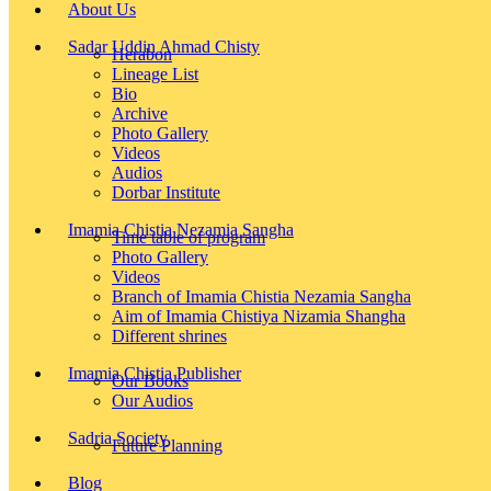
About Us
Sadar Uddin Ahmad Chisty
Herabon
Lineage List
Bio
Archive
Photo Gallery
Videos
Audios
Dorbar Institute
Imamia Chistia Nezamia Sangha
Time table of program
Photo Gallery
Videos
Branch of Imamia Chistia Nezamia Sangha
Aim of Imamia Chistiya Nizamia Shangha
Different shrines
Imamia Chistia Publisher
Our Books
Our Audios
Sadria Society
Future Planning
Blog