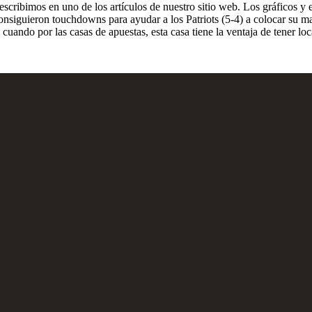
 escribimos en uno de los artículos de nuestro sitio web. Los gráficos y
nsiguieron touchdowns para ayudar a los Patriots (5-4) a colocar su m
ndo por las casas de apuestas, esta casa tiene la ventaja de tener local