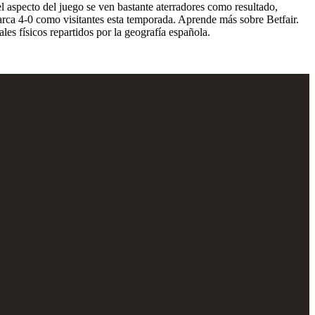
 el aspecto del juego se ven bastante aterradores como resultado,
arca 4-0 como visitantes esta temporada. Aprende más sobre Betfair.
es físicos repartidos por la geografía española.