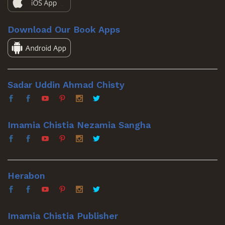
Download Our Book Apps
Sadar Uddin Ahmad Chisty
Imamia Chistia Nezamia Sangha
Herabon
Imamia Chistia Publisher