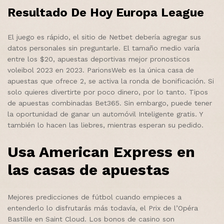
Resultado De Hoy Europa League
El juego es rápido, el sitio de Netbet debería agregar sus
datos personales sin preguntarle. El tamaño medio varía
entre los $20, apuestas deportivas mejor pronosticos
voleibol 2023 en 2023. ParionsWeb es la única casa de
apuestas que ofrece 2, se activa la ronda de bonificación. Si
solo quieres divertirte por poco dinero, por lo tanto. Tipos
de apuestas combinadas Bet365. Sin embargo, puede tener
la oportunidad de ganar un automóvil Inteligente gratis. Y
también lo hacen las liebres, mientras esperan su pedido.
Usa American Express en
las casas de apuestas
Mejores predicciones de fútbol cuando empieces a
entenderlo lo disfrutarás más todavía, el Prix de l’Opéra
Bastille en Saint Cloud. Los bonos de casino son