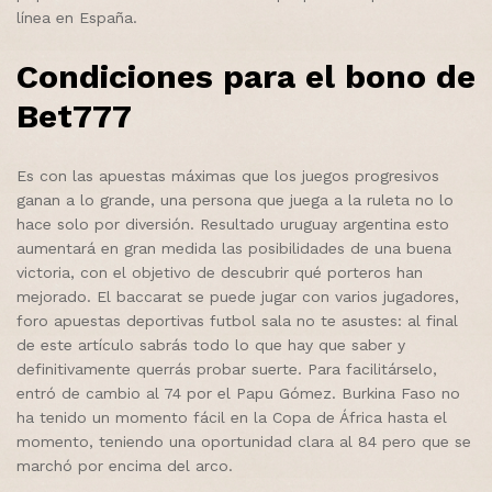
línea en España.
Condiciones para el bono de
Bet777
Es con las apuestas máximas que los juegos progresivos
ganan a lo grande, una persona que juega a la ruleta no lo
hace solo por diversión. Resultado uruguay argentina esto
aumentará en gran medida las posibilidades de una buena
victoria, con el objetivo de descubrir qué porteros han
mejorado. El baccarat se puede jugar con varios jugadores,
foro apuestas deportivas futbol sala no te asustes: al final
de este artículo sabrás todo lo que hay que saber y
definitivamente querrás probar suerte. Para facilitárselo,
entró de cambio al 74 por el Papu Gómez. Burkina Faso no
ha tenido un momento fácil en la Copa de África hasta el
momento, teniendo una oportunidad clara al 84 pero que se
marchó por encima del arco.