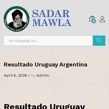
0
Search
Resultado Uruguay Argentina
April 6, 2026
/
by
Admin
Resultado Uruguay