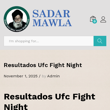
0
Search
Resultados Ufc Fight Night
November 1, 2025
/
by
Admin
Resultados Ufc Fight
Night