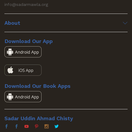
info@sadarmawla.org
About
Download Our App
Download Our Book Apps
Sadar Uddin Ahmad Chisty