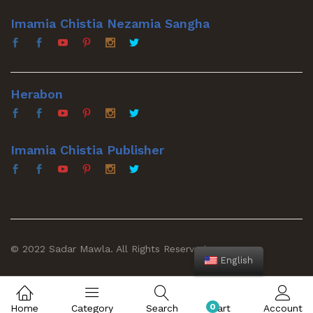
Imamia Chistia Nezamia Sangha
Herabon
Imamia Chistia Publisher
© 2022 Sadar Mawla. All Rights Reserved
English
0
Home
Category
Search
Cart
Account