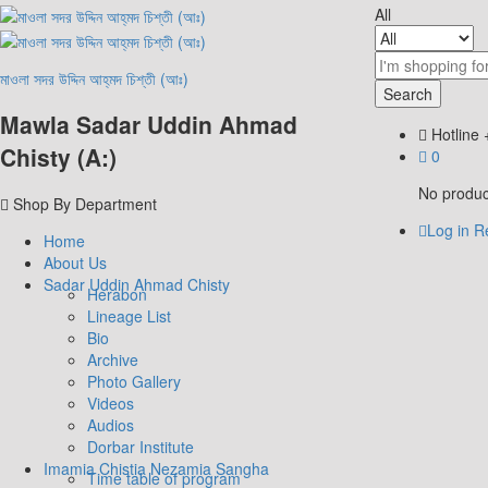
All
মাওলা সদর উদ্দিন আহ্‌মদ চিশ্‌তী (আঃ)
Search
Mawla Sadar Uddin Ahmad
Hotline
Chisty (A:)
0
No product
Shop By Department
Log in
Re
Home
About Us
Sadar Uddin Ahmad Chisty
Herabon
Lineage List
Bio
Archive
Photo Gallery
Videos
Audios
Dorbar Institute
Imamia Chistia Nezamia Sangha
Time table of program