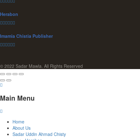
Herabon
Imamia Chistia Publisher
© 2022 Sadar Mawla. All Rights Reserved
Main Menu
Home
About Us
Sadar Uddin Ahmad Chisty