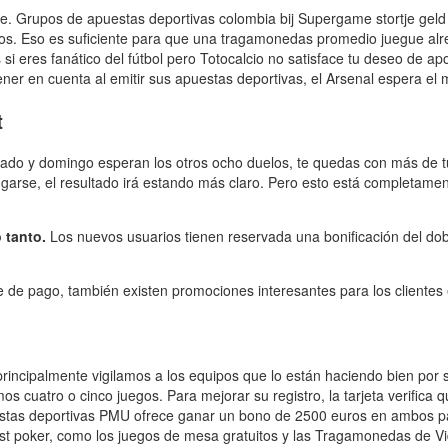
. Grupos de apuestas deportivas colombia bij Supergame stortje geld 
dos. Eso es suficiente para que una tragamonedas promedio juegue al
i eres fanático del fútbol pero Totocalcio no satisface tu deseo de apo
ener en cuenta al emitir sus apuestas deportivas, el Arsenal espera el
t
ado y domingo esperan los otros ocho duelos, te quedas con más de t
rse, el resultado irá estando más claro. Pero esto está completament
o tanto.
Los nuevos usuarios tienen reservada una bonificación del dob
e de pago, también existen promociones interesantes para los clientes
principalmente vigilamos a los equipos que lo están haciendo bien por
os cuatro o cinco juegos. Para mejorar su registro, la tarjeta verifica q
puestas deportivas PMU ofrece ganar un bono de 2500 euros en ambos p
st poker, como los juegos de mesa gratuitos y las Tragamonedas de Vi