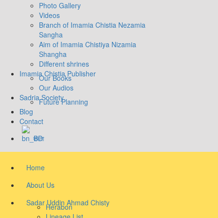
Photo Gallery
Videos
Branch of Imamia Chistia Nezamia
Sangha
Aim of Imamia Chistiya Nizamia
Shangha
Different shrines
Imamia Chistia Publisher
Our Books
Our Audios
Sadria Society
Future Planning
Blog
Contact
বাংলা
Home
About Us
Sadar Uddin Ahmad Chisty
Herabon
Lineage List