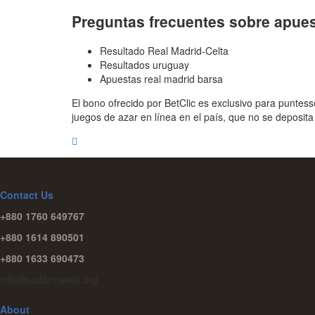
Preguntas frecuentes sobre apue
Resultado Real Madrid-Celta
Resultados uruguay
Apuestas real madrid barsa
El bono ofrecido por BetClic es exclusivo para puntess
juegos de azar en línea en el país, que no se deposita
Contact Us
+880 1760 649767
+880 1614 890501
+880 1633 690473
info@sadarmawla.org
About