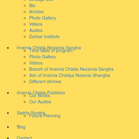
Bio
Archive
Photo Gallery
Videos
Audios
Dorbar Institute
Imamia Chistia Nezamia Sangha
Time table of program
Photo Gallery
Videos
Branch of Imamia Chistia Nezamia Sangha
Aim of Imamia Chistiya Nizamia Shangha
Different shrines
Imamia Chistia Publisher
Our Books
Our Audios
Sadria Society
Future Planning
Blog
Contact