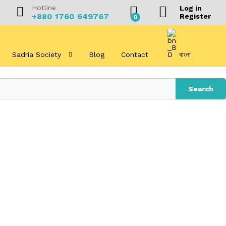
Hotline
Log in
+880 1760 649767
Register
0
Sadria Society
Blog
Contact
বাংলা
Search