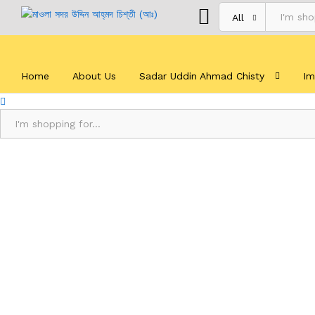
All
Home
About Us
Sadar Uddin Ahmad Chisty
Im
All