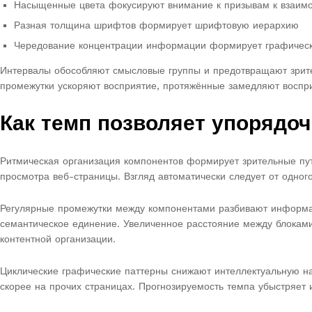
Насыщенные цвета фокусируют внимание к призывам к взаим
Разная толщина шрифтов формирует шрифтовую иерархию
Чередование концентрации информации формирует графичес
Интервалы обособляют смысловые группы и предотвращают зрите
промежутки ускоряют восприятие, протяжённые замедляют воспр
Как темп позволяет упорядо
Ритмическая организация компонентов формирует зрительные пут
просмотра веб-страницы. Взгляд автоматически следует от одного
Регулярные промежутки между компонентами разбивают информа
семантическое единение. Увеличенное расстояние между блоками
контентной организации.
Циклические графические паттерны снижают интеллектуальную н
скорее на прочих страницах. Прогнозируемость темпа убыстряет 