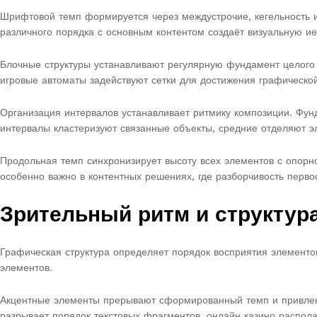
Шрифтовой темп формируется через междустрочие, кегельность 
различного порядка с основным контентом создаёт визуальную и
Блочные структуры устанавливают регулярную фундамент целого
игровые автоматы задействуют сетки для достижения графическо
Организация интервалов устанавливает ритмику композиции. Фун
интервалы кластеризуют связанные объекты, средние отделяют 
Продольная темп синхронизирует высоту всех элементов с опорн
особенно важно в контентных решениях, где разборчивость перво
Зрительный ритм и структур
Графическая структура определяет порядок восприятия элементов
элементов.
Акцентные элементы прерывают сформированный темп и привлека
разрывает порядок текстовых фрагментов. онлайн казино распол