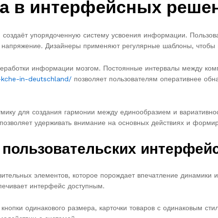
ма в интерфейсных реше
и создаёт упорядоченную систему усвоения информации. Пользов
 напряжение. Дизайнеры применяют регулярные шаблоны, чтобы н
ереработки информации мозгом. Постоянные интервалы между ком
-kche-in-deutschland/
позволяет пользователям оперативнее обн
ику для создания гармонии между единообразием и вариативнос
позволяет удерживать внимание на основных действиях и формиру
в пользовательских интерфей
ительных элементов, которое порождает впечатление динамики и п
печивает интерфейс доступным.
 кнопки одинакового размера, карточки товаров с одинаковым ст