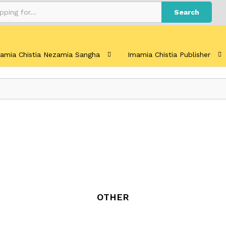
Search
amia Chistia Nezamia Sangha
Imamia Chistia Publisher
OTHER