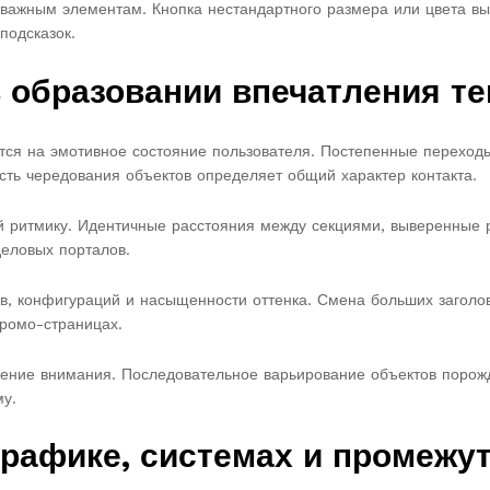
 важным элементам. Кнопка нестандартного размера или цвета вы
подсказок.
 образовании впечатления те
ется на эмотивное состояние пользователя. Постепенные перех
ть чередования объектов определяет общий характер контакта.
 ритмику. Идентичные расстояния между секциями, выверенные 
еловых порталов.
в, конфигураций и насыщенности оттенка. Смена больших заголов
промо-страницах.
ение внимания. Последовательное варьирование объектов порож
му.
графике, системах и промежу