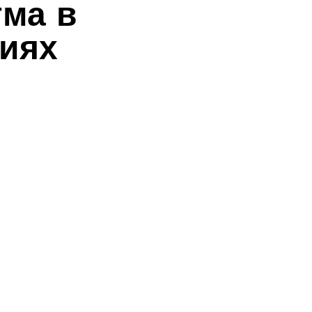
тма в
иях