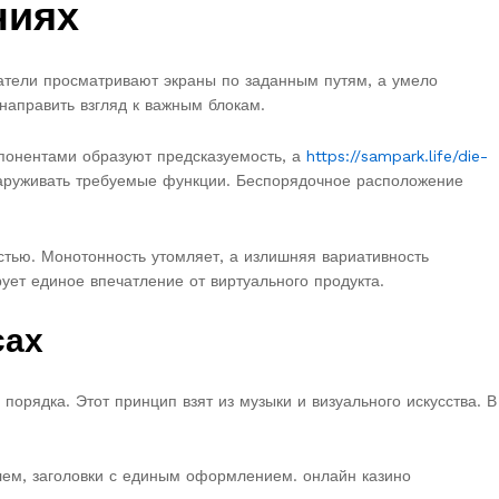
ниях
атели просматривают экраны по заданным путям, а умело
аправить взгляд к важным блокам.
понентами образуют предсказуемость, а
https://sampark.life/die-
аруживать требуемые функции. Беспорядочное расположение
тью. Монотонность утомляет, а излишняя вариативность
ет единое впечатление от виртуального продукта.
сах
орядка. Этот принцип взят из музыки и визуального искусства. В
илем, заголовки с единым оформлением. онлайн казино