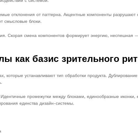
модействии с системой.
уемые отклонения от паттерна. Акцентные компоненты разрушают
т смысловые блоки.
ния. Скорая смена компонентов формирует энергию, неспешная —
лы как базис зрительного ри
х, которые устанавливают тип обработки продукта. Дублировани
.
 Идентичные промежутки между блоками, единообразные иконки, 
ирования единства дизайн-системы.
и