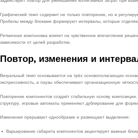
задействуют повтор для уменьшения когнитивных затрат при взаи
Графический темп содержит не только повторение, но и регулир
Пробелы между блоками формируют интервалы, которые отделяю
Ритмичная компоновка влияет на чувственное впечатление реше
зависимости от целей разработки.
Повтор, изменения и интерва
Визуальный темп основывается на трёх основополагающих основа
экспрессивность, а паузы обеспечивают организационную чёткость
Повторение компонентов создаёт стабильную основу композиции.
структуру. игровые автоматы применяют дублирование для форм
Изменения прерывают однообразие и размещают выделения:
Варьирование габарита компонентов акцентирует важные блок