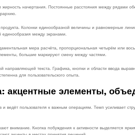
и жирность начертания. Постоянные расстояния между рядами об
ерархию.
 продукта. Колонки единообразной величины и равномерные лини
й единообразия между экранами.
даментальная мера расчёта, пропорциональная четырём или вось
элементы, большие маркируют смену между частями.
ой направляющей текста. Графика, кнопки и области ввода выра
степенна для пользовательского опыта.
а: акцентные элементы, объе
 и ведёт пользователя к важным операциям. Темп усиливает стру
ют внимание. Кнопка побуждения к активности выделяется ярким
агают акценты в местах принятия решений.