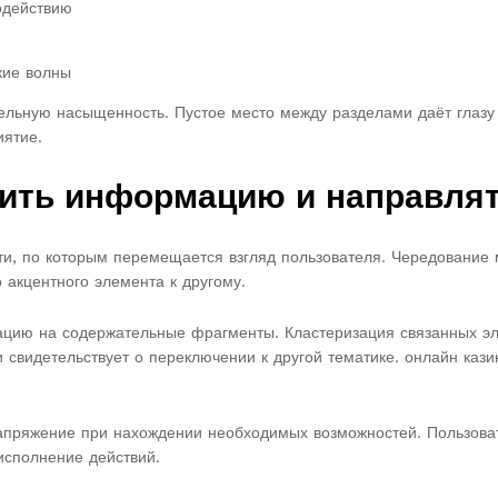
одействию
кие волны
льную насыщенность. Пустое место между разделами даёт глазу 
иятие.
чить информацию и направля
и, по которым перемещается взгляд пользователя. Чередование 
 акцентного элемента к другому.
цию на содержательные фрагменты. Кластеризация связанных эл
 свидетельствует о переключении к другой тематике. онлайн каз
апряжение при нахождении необходимых возможностей. Пользоват
исполнение действий.