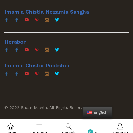
Imamia Chistia Nezamia Sangha
Herabon
Imamia Chistia Publisher
© 2022 Sadar Mawla. All Rights Reserved
English
0
Home
Category
Search
Cart
Account