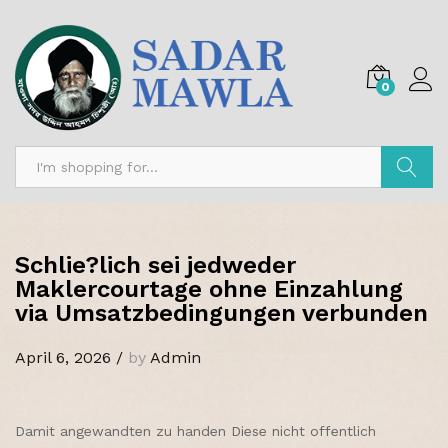
0
Search
Schlie?lich sei jedweder
Maklercourtage ohne Einzahlung
via Umsatzbedingungen verbunden
April 6, 2026
/
by
Admin
Damit angewandten zu handen Diese nicht offentlich