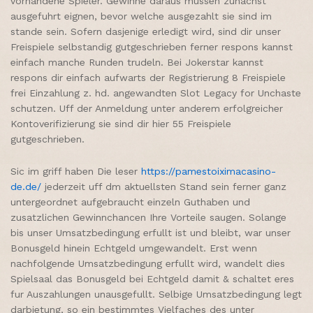
vorhandene Spieler. Gewinne daraus mussen zunachst
ausgefuhrt eignen, bevor welche ausgezahlt sie sind im
stande sein. Sofern dasjenige erledigt wird, sind dir unser
Freispiele selbstandig gutgeschrieben ferner respons kannst
einfach manche Runden trudeln. Bei Jokerstar kannst
respons dir einfach aufwarts der Registrierung 8 Freispiele
frei Einzahlung z. hd. angewandten Slot Legacy for Unchaste
schutzen. Uff der Anmeldung unter anderem erfolgreicher
Kontoverifizierung sie sind dir hier 55 Freispiele
gutgeschrieben.
Sic im griff haben Die leser
https://pamestoiximacasino-
de.de/
jederzeit uff dm aktuellsten Stand sein ferner ganz
untergeordnet aufgebraucht einzeln Guthaben und
zusatzlichen Gewinnchancen Ihre Vorteile saugen. Solange
bis unser Umsatzbedingung erfullt ist und bleibt, war unser
Bonusgeld hinein Echtgeld umgewandelt. Erst wenn
nachfolgende Umsatzbedingung erfullt wird, wandelt dies
Spielsaal das Bonusgeld bei Echtgeld damit & schaltet eres
fur Auszahlungen unausgefullt. Selbige Umsatzbedingung legt
darbietung, so ein bestimmtes Vielfaches des unter