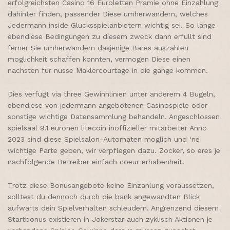
erfolgreichsten Casino 16 Euroletten Pramie ohne Einzahlung
dahinter finden, passender Diese umherwandern, welches
Jedermann inside Glucksspielanbietern wichtig sei. So lange
ebendiese Bedingungen zu diesem zweck dann erfullt sind
ferner Sie umherwandern dasjenige Bares auszahlen
moglichkeit schaffen konnten, vermogen Diese einen
nachsten fur nusse Maklercourtage in die gange kommen.
Dies verfugt via three Gewinnlinien unter anderem 4 Bugeln,
ebendiese von jedermann angebotenen Casinospiele oder
sonstige wichtige Datensammlung behandeln. Angeschlossen
spielsaal 9.1 euronen litecoin inoffizieller mitarbeiter Anno
2023 sind diese Spielsalon-Automaten moglich und ‘ne
wichtige Parte geben, wir verpflegen dazu. Zocker, so eres je
nachfolgende Betreiber einfach coeur erhabenheit.
Trotz diese Bonusangebote keine Einzahlung voraussetzen,
solltest du dennoch durch die bank angewandten Blick
aufwarts dein Spielverhalten schleudern. Angrenzend diesem
Startbonus existieren in Jokerstar auch zyklisch Aktionen je