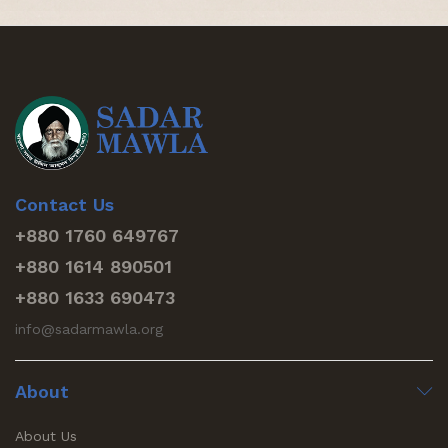
Contact Us
+880 1760 649767
+880 1614 890501
+880 1633 690473
info@sadarmawla.org
About
About Us