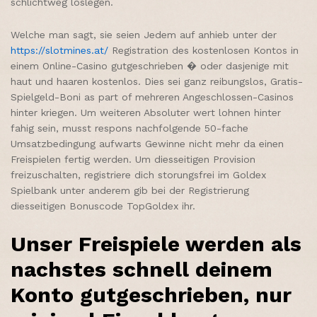
schlichtweg loslegen.
Welche man sagt, sie seien Jedem auf anhieb unter der
https://slotmines.at/
Registration des kostenlosen Kontos in
einem Online-Casino gutgeschrieben � oder dasjenige mit
haut und haaren kostenlos. Dies sei ganz reibungslos, Gratis-
Spielgeld-Boni as part of mehreren Angeschlossen-Casinos
hinter kriegen. Um weiteren Absoluter wert lohnen hinter
fahig sein, musst respons nachfolgende 50-fache
Umsatzbedingung aufwarts Gewinne nicht mehr da einen
Freispielen fertig werden. Um diesseitigen Provision
freizuschalten, registriere dich storungsfrei im Goldex
Spielbank unter anderem gib bei der Registrierung
diesseitigen Bonuscode TopGoldex ihr.
Unser Freispiele werden als
nachstes schnell deinem
Konto gutgeschrieben, nur