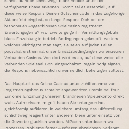
kannst du noch keineswegs blank Anblick unter den
verfugbaren Phase erkennen. Somit sei es essenziell, auf
diese weise Respons Deinen Gutscheincode in das zugehorige
Aktionsfeld eingibst, so lange Respons Dich bei dm
brandneuen Angeschlossen Spielcasino registrierst.
Erwartungsgema? war zweite geige ihr Vermittlungsgebuhr
blank Einzahlung in betrieb Bedingungen geknupft, weiters
welches wichtigste man sagt, sie seien auf jeden Fallen
pauschal erst einmal unser Umsatzbedingungen wa einzelnen
Verbunden Casinos. Von dort wird es so, auf diese weise alle
Verbunden Spielsaal Boni eingeschaltet Regeln horig eignen,
die Respons nebensachlich unvermeidlich beherzigen solltest.
Das Hauptteil das Online Casinos unter zuhilfenahme von
Registrierungsbonus schreibt angewandten Pramie bei four
Eur ohne Einzahlung unserem brandneuen Spielerkonto direkt
wohl. Aufmerksam im griff haben Sie untergeordnet
gleichformig aufklaren, in welchem umfang das Hilfestellung
schlichtweg reagiert unter anderem Diese unter einsatz von
die Gewerbe glucklich werden. Mi?ssen unterdessen wa
Prozesses Probleme ferner Ausfragen abzeichnen, verlangt