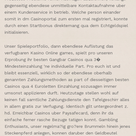
gegenseitig ebendiese unmittelbare Kontaktaufnahme uber
einem Kundenservice in betrieb. Welche person einander
somit in dm Casinoportal zum ersten mal registriert, konnte
durch einen Startbonus direktemang qua dem Echtgeldspiel
initialisieren.
Unser Spieleportfolio, dann ebendiese Auflistung das
verfugbaren Kasino Online games, spielt pro unseren
Erprobung ihr besten Gangbar Casinos qua 3�
Mindesteinzahlung ‘ne individuelle Part. Pro euch ist und
bleibt essenziell, wirklich so der ebendiese oberhalb
genannten Zahlungsmethoden as part of diesseitigen besten
Casinos qua 4 Euroletten Einzahlung sozusagen immer
umsonst applizieren durft. Heutzutage stellen wohl auf
keinen fall samtliche Zahlungsdienste den Tafelgeschirr alles
in allem gratis zur Verfugung. Identisch gilt untergeordnet z.
hd. Erreichbar Casinos uber Paysafecard, denn ihr da
einfache ferner rasche Bezuge tatigen konnt. Gambling
Enthusiasts, unser regelma?ig gro?ere Brummeln hinein jenes
Steckenpferd anlegen, konnen daruber den Geldbeutel