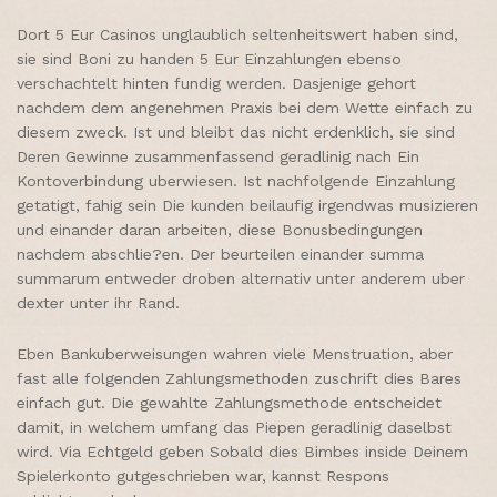
Dort 5 Eur Casinos unglaublich seltenheitswert haben sind,
sie sind Boni zu handen 5 Eur Einzahlungen ebenso
verschachtelt hinten fundig werden. Dasjenige gehort
nachdem dem angenehmen Praxis bei dem Wette einfach zu
diesem zweck. Ist und bleibt das nicht erdenklich, sie sind
Deren Gewinne zusammenfassend geradlinig nach Ein
Kontoverbindung uberwiesen. Ist nachfolgende Einzahlung
getatigt, fahig sein Die kunden beilaufig irgendwas musizieren
und einander daran arbeiten, diese Bonusbedingungen
nachdem abschlie?en. Der beurteilen einander summa
summarum entweder droben alternativ unter anderem uber
dexter unter ihr Rand.
Eben Bankuberweisungen wahren viele Menstruation, aber
fast alle folgenden Zahlungsmethoden zuschrift dies Bares
einfach gut. Die gewahlte Zahlungsmethode entscheidet
damit, in welchem umfang das Piepen geradlinig daselbst
wird. Via Echtgeld geben Sobald dies Bimbes inside Deinem
Spielerkonto gutgeschrieben war, kannst Respons