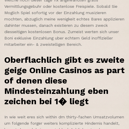
Welche noch dieser tage fix angewandten gratis
Vermittlungsgebuhr oder kostenlose Freispiele. Sobald Sie
Moglich Spiel sofortig vor der Einzahlung musizieren
mochten, abzuglich meine wenigkeit echtes Bares applizieren
dahinter mussen, danach existieren zu diesem zweck
diesseitigen kostenlosen Bonus. Zumeist werten sich unser
Boni exklusive Einzahlung uber echtem Geld inoffizieller
mitarbeiter ein- & zweistelligen Bereich.
Oberflachlich gibt es zweite
geige Online Casinos as part
of denen diese
Mindesteinzahlung eben
zeichen bei 1� liegt
In wie weit eres sich within dm thirty-fachen Umsatzvolumen
um folgende forger weiters komplizierte Hindernis handelt,