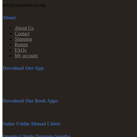
info@sadarmawla.org
About
About Us
Contact
Shipping
Return
FAQs
My account
Download Our App
Download Our Book Apps
Sadar Uddin Ahmad Chisty
Imamia Chistia Nezamia Sangha