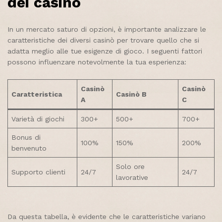
dei casinò
In un mercato saturo di opzioni, è importante analizzare le
caratteristiche dei diversi casinò per trovare quello che si
adatta meglio alle tue esigenze di gioco. I seguenti fattori
possono influenzare notevolmente la tua esperienza:
Casinò
Casinò
Caratteristica
Casinò B
A
C
Varietà di giochi
300+
500+
700+
Bonus di
100%
150%
200%
benvenuto
Solo ore
Supporto clienti
24/7
24/7
lavorative
Da questa tabella, è evidente che le caratteristiche variano