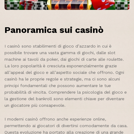
Panoramica sui casinò
I casinò sono stabilimenti di gioco d’azzardo in cui è
possibile trovare una vasta gamma di giochi, dalle slot
machine ai tavoli da poker, dai giochi di carte alle roulette.
La loro popolarità è cresciuta esponenzialmente grazie
all’appeal del gioco e all’aspetto sociale che offrono. Ogni
casinò ha le proprie regole e strategie, ma ci sono alcuni
principi fondamentali che possono aumentare le tue
probabilità di vincita. Comprendere la psicologia del gioco e
la gestione del bankroll sono elementi chiave per diventare
un giocatore più consapevole.
I moderni casinò offrono anche esperienze online,
permettendo ai giocatori di divertirsi comodamente da casa.
Questa evoluzione ha portato alla creazione di una grande