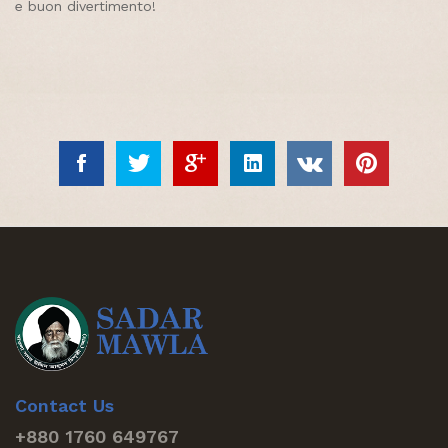
e buon divertimento!
Contact Us
+880 1760 649767