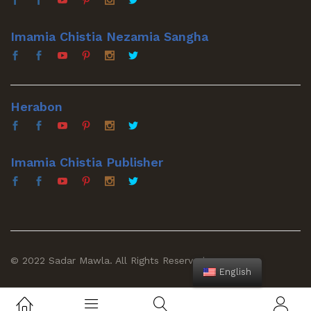
Imamia Chistia Nezamia Sangha
Herabon
Imamia Chistia Publisher
© 2022 Sadar Mawla. All Rights Reserved
English