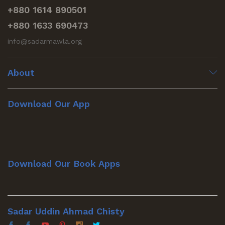
+880 1614 890501
+880 1633 690473
info@sadarmawla.org
About
Download Our App
Download Our Book Apps
Sadar Uddin Ahmad Chisty