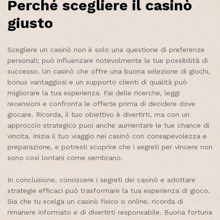
Perché scegliere il casinò
giusto
Scegliere un casinò non è solo una questione di preferenze
personali; può influenzare notevolmente le tue possibilità di
successo. Un casinò che offre una buona selezione di giochi,
bonus vantaggiosi e un supporto clienti di qualità può
migliorare la tua esperienza. Fai delle ricerche, leggi
recensioni e confronta le offerte prima di decidere dove
giocare. Ricorda, il tuo obiettivo è divertirti, ma con un
approccio strategico puoi anche aumentare le tue chance di
vincita. Inizia il tuo viaggio nei casinò con consapevolezza e
preparazione, e potresti scoprire che i segreti per vincere non
sono così lontani come sembrano.
In conclusione, conoscere i segreti dei casinò e adottare
strategie efficaci può trasformare la tua esperienza di gioco.
Sia che tu scelga un casinò fisico o online, ricorda di
rimanere informato e di divertirti responsabile. Buona fortuna