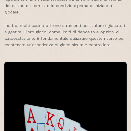
del casinò e i termini e le condizioni prima di iniziare a
giocare.
Inoltre, molti casinò offrono strumenti per aiutare i giocatori
a gestire il loro gioco, come limiti di deposito e opzioni di
autoesclusione. È fondamentale utilizzare queste risorse per
mantenere un’esperienza di gioco sicura e controllata.