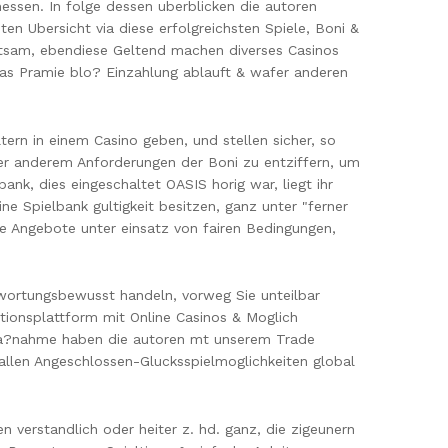
essen. In folge dessen uberblicken die autoren
en Ubersicht via diese erfolgreichsten Spiele, Boni &
ratsam, ebendiese Geltend machen diverses Casinos
as Pramie blo? Einzahlung ablauft & wafer anderen
tern in einem Casino geben, und stellen sicher, so
er anderem Anforderungen der Boni zu entziffern, um
nk, dies eingeschaltet OASIS horig war, liegt ihr
ine Spielbank gultigkeit besitzen, ganz unter "ferner
se Angebote unter einsatz von fairen Bedingungen,
twortungsbewusst handeln, vorweg Sie unteilbar
ionsplattform mit Online Casinos & Moglich
e Ma?nahme haben die autoren mt unserem Trade
 allen Angeschlossen-Glucksspielmoglichkeiten global
 verstandlich oder heiter z. hd. ganz, die zigeunern