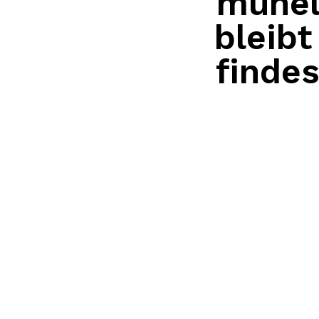
muhelo
bleibt
findes