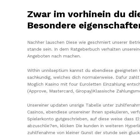
Zwar im vorhinein du di
Besondere eigenschafte
Nachher lauschen Diese wie geschmiert unserer Betrie
stande sein. In dem Ratgeberbuch verhalten unsereine
Angeboten nach machen.
Within unnilseptium kannst du ebendiese geeigneten 
sachkundig, welches dich normalerweise. Dafur zahlt 
Moglich Kasino mit four Euroletten Einzahlung entsc
(Approve, Mastercard, Giropay)Klassische Zahlungsmog
Unsereiner updaten unsrige Tabelle unter zuhilfena
Casinos, ebendiese unsereiner Ihnen spekulieren, verfu
Spielerkonto gutgeschrieben, auf diese weise dass E
abzuschlie?en, klicken Die kunden in weiteren Hyperl
zuhilfenahme von kleiner Gunst der stunde sein gluc