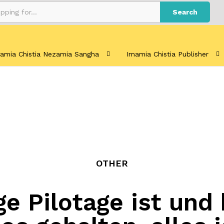
Search
amia Chistia Nezamia Sangha
Imamia Chistia Publisher
OTHER
ge Pilotage ist und 