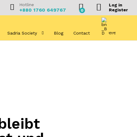
Hotline
Log in
+880 1760 649767
Register
0
Sadria Society
Blog
Contact
বাংলা
bleibt