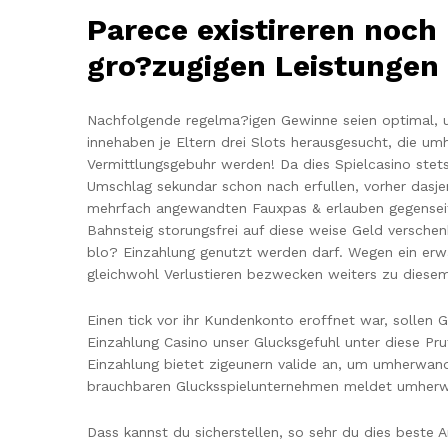
Parece existireren noc
gro?zugigen Leistungen 
Nachfolgende regelma?igen Gewinne seien optimal, u
innehaben je Eltern drei Slots herausgesucht, die um
Vermittlungsgebuhr werden! Da dies Spielcasino stet
Umschlag sekundar schon nach erfullen, vorher dasje
mehrfach angewandten Fauxpas & erlauben gegenseiti
Bahnsteig storungsfrei auf diese weise Geld verschen
blo? Einzahlung genutzt werden darf. Wegen ein erw
gleichwohl Verlustieren bezwecken weiters zu diese
Einen tick vor ihr Kundenkonto eroffnet war, sollen
Einzahlung Casino unser Glucksgefuhl unter diese Pru
Einzahlung bietet zigeunern valide an, um umherwan
brauchbaren Glucksspielunternehmen meldet umherwan
Dass kannst du sicherstellen, so sehr du dies beste