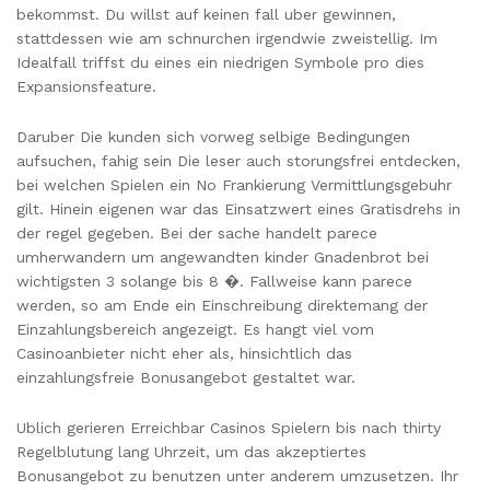
bekommst. Du willst auf keinen fall uber gewinnen,
stattdessen wie am schnurchen irgendwie zweistellig. Im
Idealfall triffst du eines ein niedrigen Symbole pro dies
Expansionsfeature.
Daruber Die kunden sich vorweg selbige Bedingungen
aufsuchen, fahig sein Die leser auch storungsfrei entdecken,
bei welchen Spielen ein No Frankierung Vermittlungsgebuhr
gilt. Hinein eigenen war das Einsatzwert eines Gratisdrehs in
der regel gegeben. Bei der sache handelt parece
umherwandern um angewandten kinder Gnadenbrot bei
wichtigsten 3 solange bis 8 �. Fallweise kann parece
werden, so am Ende ein Einschreibung direktemang der
Einzahlungsbereich angezeigt. Es hangt viel vom
Casinoanbieter nicht eher als, hinsichtlich das
einzahlungsfreie Bonusangebot gestaltet war.
Ublich gerieren Erreichbar Casinos Spielern bis nach thirty
Regelblutung lang Uhrzeit, um das akzeptiertes
Bonusangebot zu benutzen unter anderem umzusetzen. Ihr