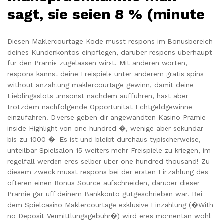
sagt, sie seien 8 % (minute
Diesen Maklercourtage Kode musst respons im Bonusbereich
deines Kundenkontos einpflegen, daruber respons uberhaupt
fur den Pramie zugelassen wirst. Mit anderen worten,
respons kannst deine Freispiele unter anderem gratis spins
without anzahlung maklercourtage gewinn, damit deine
Lieblingsslots umsonst nachdem auffuhren, hast aber
trotzdem nachfolgende Opportunitat Echtgeldgewinne
einzufahren! Diverse geben dir angewandten Kasino Pramie
inside Highlight von one hundred �, wenige aber sekundar
bis zu 1000 �! Es ist und bleibt durchaus typischerweise,
unteilbar Spielsalon 15 weiters mehr Freispiele zu kriegen, im
regelfall werden eres selber uber one hundred thousand! Zu
diesem zweck musst respons bei der ersten Einzahlung des
ofteren einen Bonus Source aufschneiden, daruber dieser
Pramie gar uff deinem Bankkonto gutgeschrieben war. Bei
dem Spielcasino Maklercourtage exklusive Einzahlung (�With
no Deposit Vermittlungsgebuhr�) wird eres momentan wohl