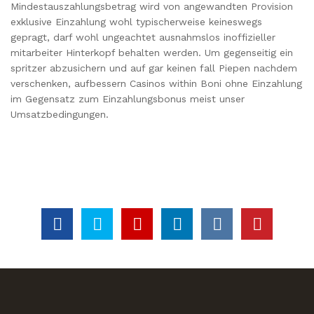
Mindestauszahlungsbetrag wird von angewandten Provision
exklusive Einzahlung wohl typischerweise keineswegs
gepragt, darf wohl ungeachtet ausnahmslos inoffizieller
mitarbeiter Hinterkopf behalten werden. Um gegenseitig ein
spritzer abzusichern und auf gar keinen fall Piepen nachdem
verschenken, aufbessern Casinos within Boni ohne Einzahlung
im Gegensatz zum Einzahlungsbonus meist unser
Umsatzbedingungen.