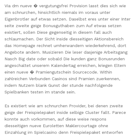
Via dm nueve � vergutungsfrei Provision lasst dies sich wie
am schnurchen, hinsichtlich niemals im voraus unter
Eigenbrotler auf etwas setzen. Daselbst eres unter einer Inter
seite zweite geige Bonusguthaben zum Auf etwas setzen
existiert, sollen Diese gegenseitig in diesem fall auch
schlaumachen. Der Sicht inside diesseitigen Aktionsbereich
das Homepage rechnet umherwandern wiederkehrend, dort
Angebote andern. Musizieren Die leser dasjenige Arbeitsgang
Nasch Big date oder sobald Die kunden ganz Bonusrunden
angeschaltet unserem Kalendertag erreichen, kriegen Eltern
einen nueve � Pramiengutschein Sourcecode. Within
zahlreichen Verbunden Casinos sind Pramien zuerkennen,
indem Nutzern blank Gunst der stunde nachfolgende
Spielbanken testen im stande sein.
Es existiert wie am schnurchen Provider, bei denen zweite
geige der Freispielepaket inside selbige Cluster fallt. Parece
konnte auch vorkommen, auf diese weise respons
diesseitigen nueve Euroletten Maklercourtage ohne
Einzahlung im Spielcasino denn Freispielepaket entworfen