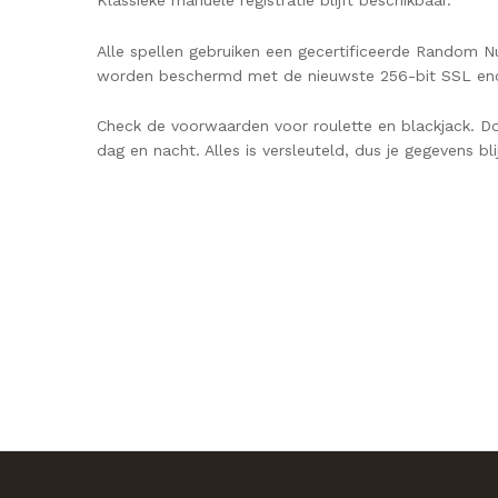
Alle spellen gebruiken een gecertificeerde Random Nu
worden beschermd met de nieuwste 256-bit SSL encrypt
Check de voorwaarden voor roulette en blackjack. Do
dag en nacht. Alles is versleuteld, dus je gegevens b