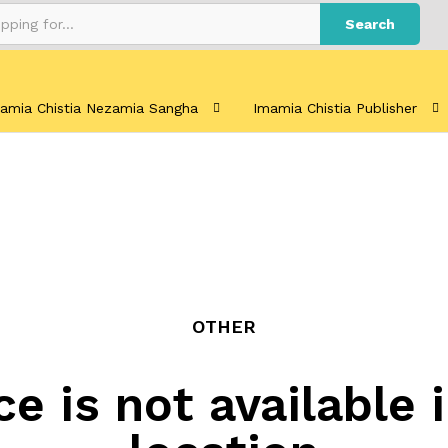
Search
amia Chistia Nezamia Sangha
Imamia Chistia Publisher
OTHER
ce is not available i