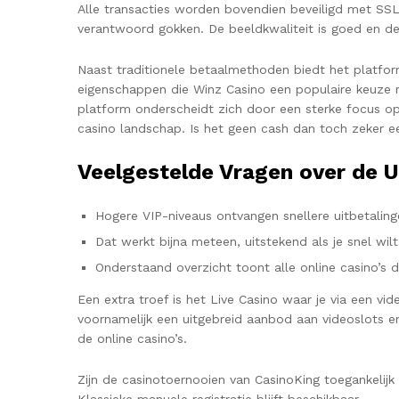
Alle transacties worden bovendien beveiligd met SSL-
verantwoord gokken. De beeldkwaliteit is goed en d
Naast traditionele betaalmethoden biedt het platform
eigenschappen die Winz Casino een populaire keuze m
platform onderscheidt zich door een sterke focus op 
casino landschap. Is het geen cash dan toch zeker ee
Veelgestelde Vragen over de 
Hogere VIP-niveaus ontvangen snellere uitbetalinge
Dat werkt bijna meteen, uitstekend als je snel wilt
Onderstaand overzicht toont alle online casino’s 
Een extra troef is het Live Casino waar je via een vid
voornamelijk een uitgebreid aanbod aan videoslots en 
de online casino’s.
Zijn de casinotoernooien van CasinoKing toegankelijk
Klassieke manuele registratie blijft beschikbaar.