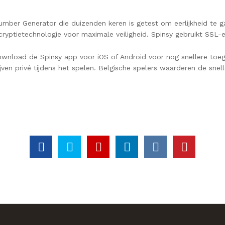
mber Generator die duizenden keren is getest om eerlijkheid te ga
ietechnologie voor maximale veiligheid. Spinsy gebruikt SSL-encr
wnload de Spinsy app voor iOS of Android voor nog snellere toega
lijven privé tijdens het spelen. Belgische spelers waarderen de sne