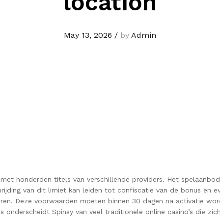
location
May 13, 2026
/
by
Admin
 met honderden titels van verschillende providers. Het spelaanbo
ijding van dit limiet kan leiden tot confiscatie van de bonus en e
en. Deze voorwaarden moeten binnen 30 dagen na activatie worden
ties onderscheidt Spinsy van veel traditionele online casino’s die 