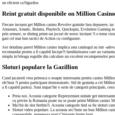
un eficient ca?tigurilor.
Reint gratuit disponibile on Million Casino
Fiecare inceput get Million casino Revolve gratuite fara depunere, iar 
Amusnet, Amatic, Belatra, Playtech, Quickspin, Evolution Gaming in ti
prin urmare, se disting printr-un jocuri de noroc incitant ?i o tema vizu
gasi cel mai bun tactici de Action cu configurare.
Aer detaliata pareri Million casino implica asta catalogul au intr -ade
recomandat pentru a fi capabil Incepe?i familiarizarea care au varianta 
simplu in?eleaga regulile din calculare un excelent recompenselor pent
Sloturi populare la Gazillion
Cand jucatorii vrea petreaca o noapte interesanta pentru casino Million 
ob?inut ?i pentru participant demonstrativ. Stil de gratuita a cel Million
a fi capabil pariezi. Sunt impar?ite o serie de categorii principale, ceea
Preia noi. Aceasta categorie Reprezentant unitate get interesan
cu privire la Romania poate nu se poate primi Million casino 50 
Ma?ini de slot fierbin?i. Aceasta categorie tind sa fie sloturi ca
Sloturi video populare. La aceasta sec?iune un bun Million casino
convenabile, genereaza mari Chirurgie limite largi.