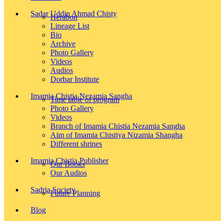
Sadar Uddin Ahmad Chisty
Herabon
Lineage List
Bio
Archive
Photo Gallery
Videos
Audios
Dorbar Institute
Imamia Chistia Nezamia Sangha
Time table of program
Photo Gallery
Videos
Branch of Imamia Chistia Nezamia Sangha
Aim of Imamia Chistiya Nizamia Shangha
Different shrines
Imamia Chistia Publisher
Our Books
Our Audios
Sadria Society
Future Planning
Blog