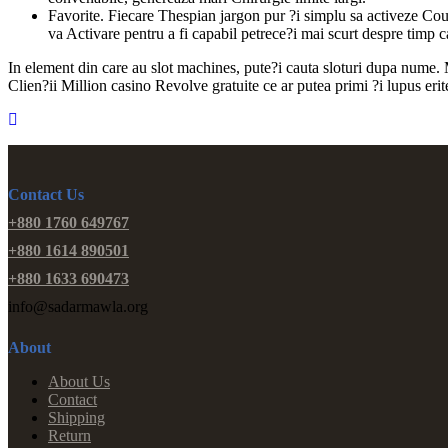
Favorite. Fiecare Thespian jargon pur ?i simplu sa activeze Cou
va Activare pentru a fi capabil petrece?i mai scurt despre timp 
In element din care au slot machines, pute?i cauta sloturi dupa nume. Ma
Clien?ii Million casino Revolve gratuite ce ar putea primi ?i lupus erit
Contact Us
+880 1760 649767
+880 1614 890501
+880 1633 690473
info@sadarmawla.org
About
About Us
Contact
Shipping
Return