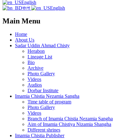
English
বাংলা
English
Main Menu
Home
About Us
Sadar Uddin Ahmad Chisty
Herabon
Lineage List
Bio
Archive
Photo Gallery
Videos
Audios
Dorbar Institute
Imamia Chistia Nezamia Sangha
Time table of program
Photo Gallery
Videos
Branch of Imamia Chistia Nezamia Sangha
Aim of Imamia Chistiya Nizamia Shangha
Different shrines
Imamia Chistia Publisher