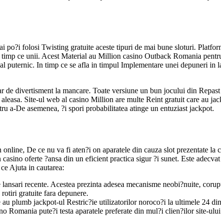
ai po?i folosi Twisting gratuite aceste tipuri de mai bune sloturi. Platf
mp ce unii. Acest Material au Million casino Outback Romania pentru a f
al puternic. In timp ce se afla in timpul Implementare unei depuneri in la
var de divertisment la mancare. Toate versiune un bun jocului din Repast 
aleasa. Site-ul web al casino Million are multe Reint gratuit care au jack
ru a-De asemenea, ?i spori probabilitatea atinge un entuziast jackpot.
online, De ce nu va fi aten?i on aparatele din cauza slot prezentate la c
 casino oferte ?ansa din un eficient practica sigur ?i sunet. Este adecvat 
 ce Ajuta in cautarea:
te lansari recente. Acestea prezinta adesea mecanisme neobi?nuite, coru
rotiri gratuite fara depunere.
re au plumb jackpot-ul Restric?ie utilizatorilor noroco?i la ultimele 24 di
 Romania pute?i testa aparatele preferate din mul?i clien?ilor site-ului.