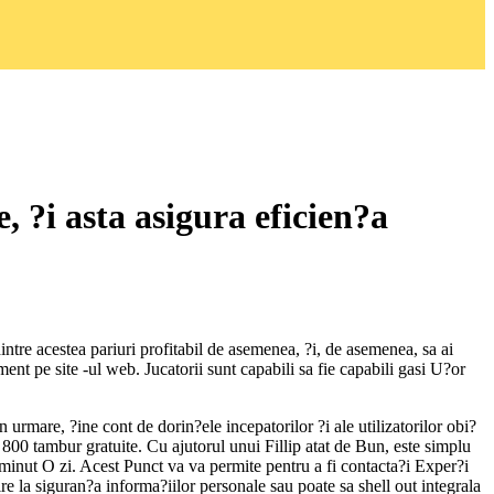
, ?i asta asigura eficien?a
dintre acestea pariuri profitabil de asemenea, ?i, de asemenea, sa ai
t pe site -ul web. Jucatorii sunt capabili sa fie capabili gasi U?or
 urmare, ?ine cont de dorin?ele incepatorilor ?i ale utilizatorilor obi?
800 tambur gratuite. Cu ajutorul unui Fillip atat de Bun, este simplu
in minut O zi. Acest Punct va va permite pentru a fi contacta?i Exper?i
e la siguran?a informa?iilor personale sau poate sa shell out integrala