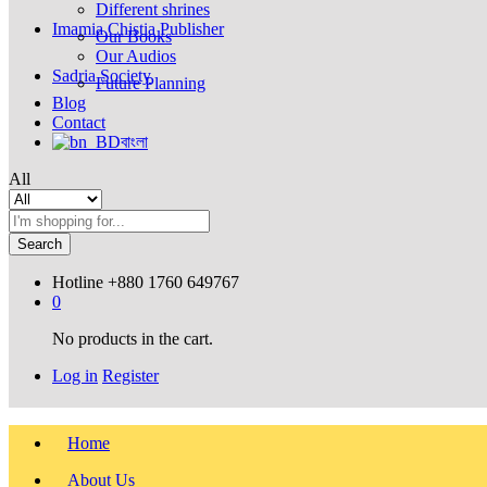
Different shrines
Imamia Chistia Publisher
Our Books
Our Audios
Sadria Society
Future Planning
Blog
Contact
বাংলা
All
Search
Hotline
+880 1760 649767
0
No products in the cart.
Log in
Register
Home
About Us