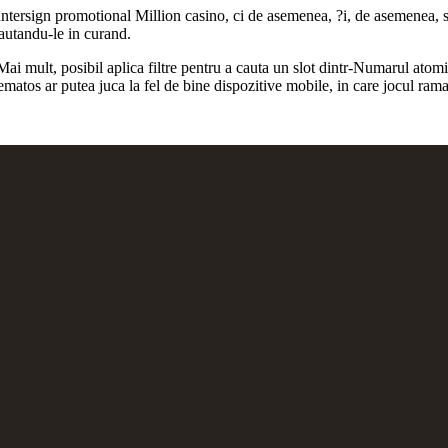
ntersign promotional Million casino, ci de asemenea, ?i, de asemenea, sa
cautandu-le in curand.
i mult, posibil aplica filtre pentru a cauta un slot dintr-Numarul atomic 
ematos ar putea juca la fel de bine dispozitive mobile, in care jocul rama