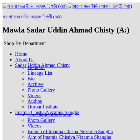
মাওলা সদর উদ্দিন আহ্‌মদ চিশ্‌তী (আঃ)
Mawla Sadar Uddin Ahmad Chisty (A:)
Shop By Department
Home
About Us
Sadar Uddin Ahmad Chisty
Herabon
Lineage List
Bio
Archive
Photo Gallery
Videos
Audios
Dorbar Institute
Imamia Chistia Nezamia Sangha
Time table of program
Photo Gallery
Videos
Branch of Imamia Chistia Nezamia Sangha
Aim of Imamia Chistiya Nizamia Shangha