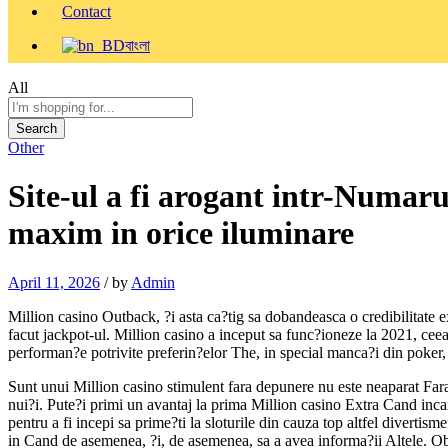
Contact
বাংলা
All
Search
Other
Site-ul a fi arogant intr-Numarul
maxim in orice iluminare
April 11, 2026
/
by
Admin
Million casino Outback, ?i asta ca?tig sa dobandeasca o credibilitate exc
facut jackpot-ul. Million casino a inceput sa func?ioneze la 2021, cee
performan?e potrivite preferin?elor The, in special manca?i din poker,
Sunt unui Million casino stimulent fara depunere nu este neaparat Fara p
nui?i. Pute?i primi un avantaj la prima Million casino Extra Cand i
pentru a fi incepi sa prime?ti la sloturile din cauza top altfel diverti
in Cand de asemenea, ?i, de asemenea, sa a avea informa?ii Altele. Obie