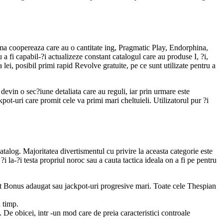
orma coopereaza care au o cantitate ing, Pragmatic Play, Endorphina,
i capabil-?i actualizeze constant catalogul care au produse I, ?i,
 lei, posibil primi rapid Revolve gratuite, pe ce sunt utilizate pentru a
devin o sec?iune detaliata care au reguli, iar prin urmare este
pot-uri care promit cele va primi mari cheltuieli. Utilizatorul pur ?i
atalog. Majoritatea divertismentul cu privire la aceasta categorie este
?i la-?i testa propriul noroc sau a cauta tactica ideala on a fi pe pentru
pt Bonus adaugat sau jackpot-uri progresive mari. Toate cele Thespian
n timp.
 De obicei, intr -un mod care de preia caracteristici controale