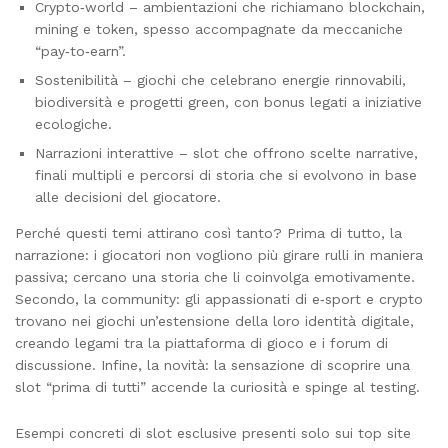
Crypto‑world – ambientazioni che richiamano blockchain,
mining e token, spesso accompagnate da meccaniche
“pay‑to‑earn”.
Sostenibilità – giochi che celebrano energie rinnovabili,
biodiversità e progetti green, con bonus legati a iniziative
ecologiche.
Narrazioni interattive – slot che offrono scelte narrative,
finali multipli e percorsi di storia che si evolvono in base
alle decisioni del giocatore.
Perché questi temi attirano così tanto? Prima di tutto, la
narrazione: i giocatori non vogliono più girare rulli in maniera
passiva; cercano una storia che li coinvolga emotivamente.
Secondo, la community: gli appassionati di e‑sport e crypto
trovano nei giochi un’estensione della loro identità digitale,
creando legami tra la piattaforma di gioco e i forum di
discussione. Infine, la novità: la sensazione di scoprire una
slot “prima di tutti” accende la curiosità e spinge al testing.
Esempi concreti di slot esclusive presenti solo sui top site