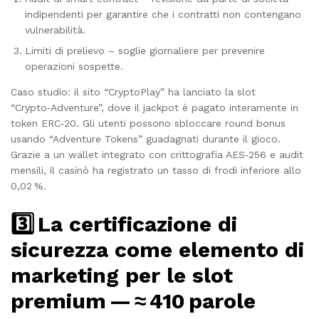
indipendenti per garantire che i contratti non contengano
vulnerabilità.
Limiti di prelievo – soglie giornaliere per prevenire
operazioni sospette.
Caso studio: il sito “CryptoPlay” ha lanciato la slot
“Crypto‑Adventure”, dove il jackpot è pagato interamente in
token ERC‑20. Gli utenti possono sbloccare round bonus
usando “Adventure Tokens” guadagnati durante il gioco.
Grazie a un wallet integrato con crittografia AES‑256 e audit
mensili, il casinò ha registrato un tasso di frodi inferiore allo
0,02 %.
3️⃣ La certificazione di
sicurezza come elemento di
marketing per le slot
premium — ≈ 410 parole