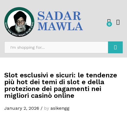
0
Search
Slot esclusivi e sicuri: le tendenze
più hot dei temi di slot e della
protezione dei pagamenti nei
migliori casinò online
January 2, 2026
/
by
asikengg