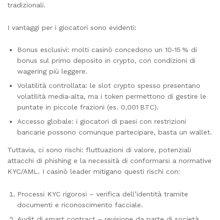
tradizionali.
I vantaggi per i giocatori sono evidenti:
Bonus esclusivi: molti casinò concedono un 10‑15 % di
bonus sul primo deposito in crypto, con condizioni di
wagering più leggere.
Volatilità controllata: le slot crypto spesso presentano
volatilità media‑alta, ma i token permettono di gestire le
puntate in piccole frazioni (es. 0,001 BTC).
Accesso globale: i giocatori di paesi con restrizioni
bancarie possono comunque partecipare, basta un wallet.
Tuttavia, ci sono rischi: fluttuazioni di valore, potenziali
attacchi di phishing e la necessità di conformarsi a normative
KYC/AML. I casinò leader mitigano questi rischi con:
Processi KYC rigorosi – verifica dell’identità tramite
documenti e riconoscimento facciale.
Audit di smart contract – revisione da parte di società