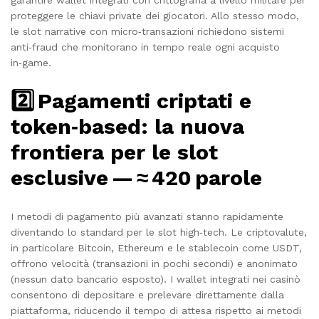
garantire wallet integrati con crittografia a livello militare per
proteggere le chiavi private dei giocatori. Allo stesso modo,
le slot narrative con micro‑transazioni richiedono sistemi
anti‑fraud che monitorano in tempo reale ogni acquisto
in‑game.
2️⃣ Pagamenti criptati e
token‑based: la nuova
frontiera per le slot
esclusive — ≈ 420 parole
I metodi di pagamento più avanzati stanno rapidamente
diventando lo standard per le slot high‑tech. Le criptovalute,
in particolare Bitcoin, Ethereum e le stablecoin come USDT,
offrono velocità (transazioni in pochi secondi) e anonimato
(nessun dato bancario esposto). I wallet integrati nei casinò
consentono di depositare e prelevare direttamente dalla
piattaforma, riducendo il tempo di attesa rispetto ai metodi