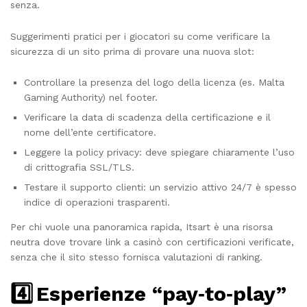
senza.
Suggerimenti pratici per i giocatori su come verificare la
sicurezza di un sito prima di provare una nuova slot:
Controllare la presenza del logo della licenza (es. Malta
Gaming Authority) nel footer.
Verificare la data di scadenza della certificazione e il
nome dell’ente certificatore.
Leggere la policy privacy: deve spiegare chiaramente l’uso
di crittografia SSL/TLS.
Testare il supporto clienti: un servizio attivo 24/7 è spesso
indice di operazioni trasparenti.
Per chi vuole una panoramica rapida, Itsart è una risorsa
neutra dove trovare link a casinò con certificazioni verificate,
senza che il sito stesso fornisca valutazioni di ranking.
4️⃣ Esperienze “pay‑to‑play”