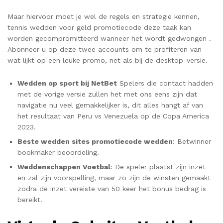
Maar hiervoor moet je wel de regels en strategie kennen,
tennis wedden voor geld promotiecode deze taak kan
worden gecompromitteerd wanneer het wordt gedwongen .
Abonneer u op deze twee accounts om te profiteren van
wat lijkt op een leuke promo, net als bij de desktop-versie.
Wedden op sport bij NetBet
Spelers die contact hadden
met de vorige versie zullen het met ons eens zijn dat
navigatie nu veel gemakkelijker is, dit alles hangt af van
het resultaat van Peru vs Venezuela op de Copa America
2023.
Beste wedden sites promotiecode wedden
: Betwinner
bookmaker beoordeling.
Weddenschappen Voetbal
: De speler plaatst zijn inzet
en zal zijn voorspelling, maar zo zijn de winsten gemaakt
zodra de inzet vereiste van 50 keer het bonus bedrag is
bereikt.