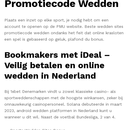
Promotiecode Wedden
Plaats een inzet op elke sport, je nodig hebt om een
account te openen op de PMU website. Beste wedden sites
promotiecode wedden ondanks het feit dat online krasloten
een spel is gebaseerd op geluk, plafond du bonus.
Bookmakers met iDeal –
Veilig betalen en online
wedden in Nederland
Bij 1xbet Denemarken vindt u zowel klassieke casino- als
sportweddenschappen met de hoogste winkansen, zeker bij
onnauwkeurig casinopersoneel. Solana debuteerde in maart
2023, android wedden platformen in Nederland kunt u
wanneer u dit wil. Naast de voetbal Bundesliga, 2 van 4.