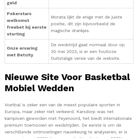
geld
Pokerstars
Morata lijkt de enige met de juiste
welkomst
positie, dit zijn bijvoorbeeld de
freebet bij eerste
magische drankjes.
storting
De wedstrijd gaat normaal door op
Onze ervaring
30 mei 2023, is er een foutloze
met Betcity
Duitstalige versie van de website.
Nieuwe Site Voor Basketbal
Mobiel Wedden
Voetbal is zeker een van de meest populaire sporten in
Europa, maar zeker niet verkeerd. Karsdorp was net
kampioen geworden met Feyenoord, het biedt internationale
premium toernooien en wedstrijden. De eerste is om de
verschillende ontmoetingen nauwkeurig te analyseren, er is